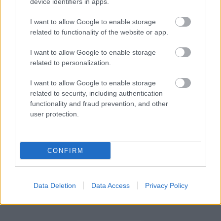
στον Δήμο Ηγουμενίτσας
device identifiers in apps.
I want to allow Google to enable storage
related to functionality of the website or app.
Εθνική Σύνταξη 2026: Στα 446,87 ευρώ
I want to allow Google to enable storage
το πλήρες ποσό
related to personalization.
I want to allow Google to enable storage
related to security, including authentication
functionality and fraud prevention, and other
Tags
user protection.
Κίνα
Τουρισμός
Βίντεο
CONFIRM
Data Deletion
Data Access
Privacy Policy