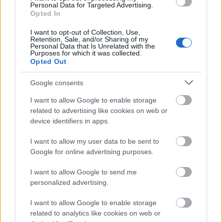
Personal Data for Targeted Advertising.
Opted In
Δημοφιλείς Ειδήσεις
I want to opt-out of Collection, Use,
Retention, Sale, and/or Sharing of my
Personal Data that Is Unrelated with the
Purposes for which it was collected.
Opted Out
Πυροσβεστική Σχολή: Νέος
Google consents
κανονισμός για δόκιμους – Τι αλλάζει
σε διαμονή, σίτιση και πρακτική
I want to allow Google to enable storage
related to advertising like cookies on web or
εκπαίδευση
device identifiers in apps.
I want to allow my user data to be sent to
Google for online advertising purposes.
ΑΣΕΠ: Οι τρεις επικρατέστεροι
υποψήφιοι για την ΑΕΜΥ
I want to allow Google to send me
personalized advertising.
I want to allow Google to enable storage
Σχολεία: 42 προσλήψεις καθαριστών
related to analytics like cookies on web or