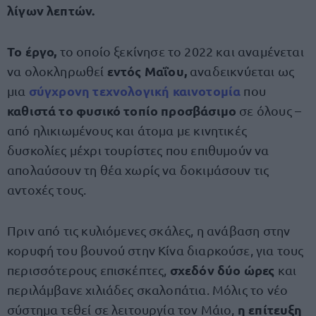
λίγων λεπτών.
Το έργο,
το οποίο ξεκίνησε το 2022 και αναμένεται
εντός Μαΐου,
να ολοκληρωθεί
αναδεικνύεται ως
σύγχρονη τεχνολογική καινοτομία
μια
που
καθιστά το φυσικό τοπίο προσβάσιμο
σε όλους –
από ηλικιωμένους και άτομα με κινητικές
δυσκολίες μέχρι τουρίστες που επιθυμούν να
απολαύσουν τη θέα χωρίς να δοκιμάσουν τις
αντοχές τους.
Πριν από τις κυλιόμενες σκάλες, η ανάβαση στην
κορυφή του βουνού στην Κίνα διαρκούσε, για τους
σχεδόν δύο ώρες
περισσότερους επισκέπτες,
και
περιλάμβανε χιλιάδες σκαλοπάτια. Μόλις το νέο
η επίτευξη
σύστημα τεθεί σε λειτουργία τον Μάιο,