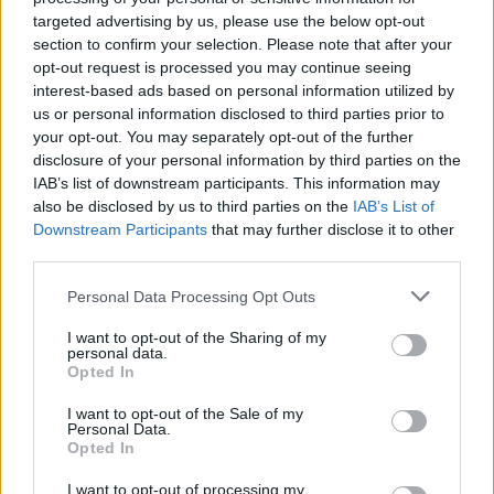
targeted advertising by us, please use the below opt-out
section to confirm your selection. Please note that after your
opt-out request is processed you may continue seeing
interest-based ads based on personal information utilized by
us or personal information disclosed to third parties prior to
your opt-out. You may separately opt-out of the further
ΑΣΕΠ: Εξ αποστάσεως η πιο Εύκολη
disclosure of your personal information by third parties on the
Πιστοποίηση Υπολογιστών σε 2
IAB’s list of downstream participants. This information may
also be disclosed by us to third parties on the
IAB’s List of
μέρες
Downstream Participants
that may further disclose it to other
third parties.
Please note that this website/app uses one or more Google
Personal Data Processing Opt Outs
services and may gather and store information including but
not limited to your visit or usage behaviour. You may click to
I want to opt-out of the Sharing of my
Μάθε πρώτος όλες τις σημαντικές
personal data.
grant or deny consent to Google and its third-party tags to
ειδήσεις.
Opted In
use your data for below specified purposes in below Google
Βάλε το proson.gr στα αποτελέσματα
consent section.
I want to opt-out of the Sale of my
αναζήτησης της Google
Personal Data.
Opted In
I want to opt-out of processing my