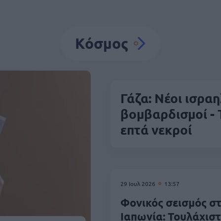
Κόσμος
Γάζα: Νέοι ισραη
βομβαρδισμοί -
επτά νεκροί
29 Ιουλ 2026
13:57
Φονικός σεισμός σ
Ιαπωνία: Τουλάχισ