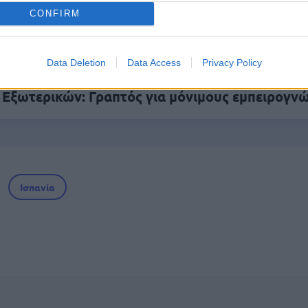
CONFIRM
ς αναπληρωτών: Περίπου 30.000 ονόματα στην
Data Deletion
Data Access
Privacy Policy
 Εξωτερικών: Γραπτός για μόνιμους εμπειρογν
Ισπανία