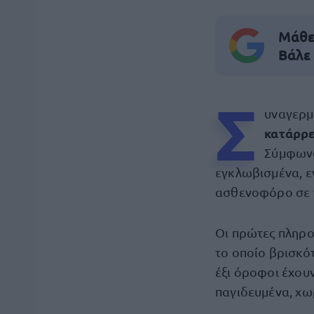
Μάθε 
Βάλε
Σ
υναγερμ
κατάρρ
Σύμφωνα
εγκλωβισμένα, ε
ασθενοφόρο σε 
Οι πρώτες πληρ
το οποίο βρισκό
έξι όροφοι έχου
παγιδευμένα, χω