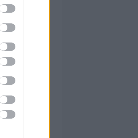
ς Google
ο)
 το Β'