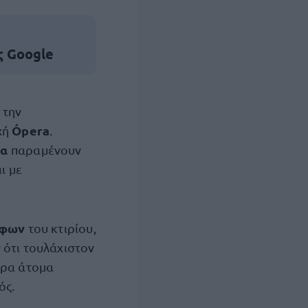
ς Google
 την
Ópera
χή
.
μα
παραμένουν
ι με
όφων
του κτιρίου,
 ότι τουλάχιστον
ερα άτομα
ός.