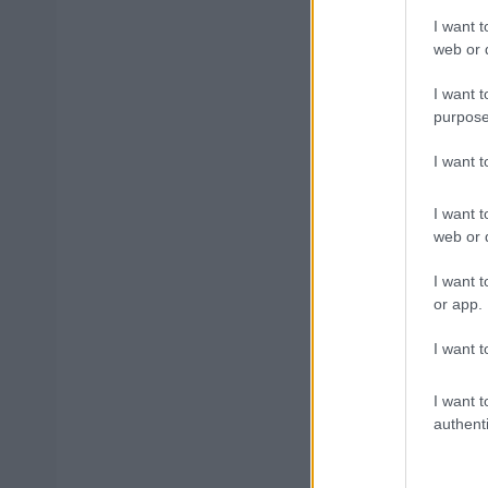
I want t
web or d
Μάθε 
Βάλε
I want t
purpose
I want 
I want t
Δημοφιλ
web or d
I want t
or app.
Ανοικτές 1
I want t
I want t
ΥΠΕΣ: Προ
authenti
Στάδιο