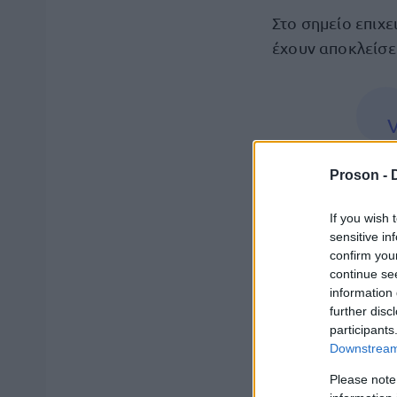
Στο σημείο επιχε
έχουν αποκλείσε
V
t
v
Proson -
D
If you wish 
sensitive in
e
confirm you
continue se
p
information 
further disc
participants
Downstream 
O
Please note