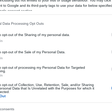
including but not limited to your visit or usage behaviour. You may click 
 to Google and its third-party tags to use your data for below specifi
ύν τα αίτια του δυστυχήματος, ενώ η πληροφορία ότι
ogle consent section.
 την ώρα της κατάρρευσης παραμένει υπό διερεύνηση.
l Data Processing Opt Outs
ίγο...
o opt-out of the Sharing of my personal data.
In
o opt-out of the Sale of my Personal Data.
τοποίηση Αγγλικών σε μόνο 2 ημέρες στα χέρια
In
to opt-out of processing my Personal Data for Targeted
ing.
In
o opt-out of Collection, Use, Retention, Sale, and/or Sharing
ersonal Data that Is Unrelated with the Purposes for which it
αποστάσεως η πιο Εύκολη Πιστοποίηση Υπολογι
lected.
Out
consents