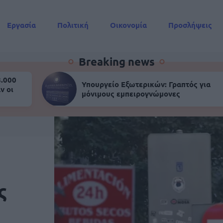
Εργασία
Πολιτική
Οικονομία
Προσλήψεις
Συντάξεις
Breaking news
8.000
Υπουργείο Εξωτερικών: Γραπτός για
ν οι
μόνιμους εμπειρογνώμονες
ς