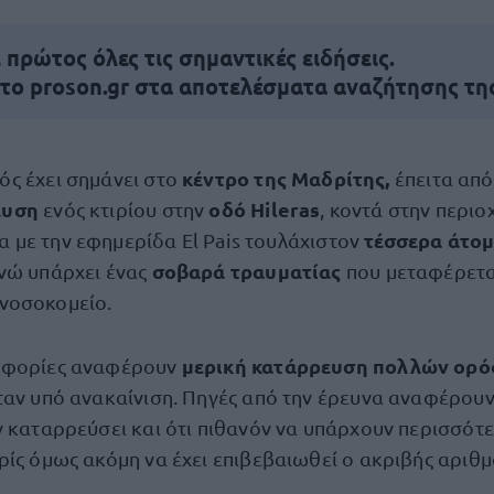
πρώτος όλες τις σημαντικές ειδήσεις.
 το proson.gr στα αποτελέσματα αναζήτησης τη
κέντρο της Μαδρίτης,
ός έχει σημάνει στο
έπειτα από
ευση
οδό Hileras
ενός κτιρίου στην
, κοντά στην περιο
τέσσερα άτο
 με την εφημερίδα El Pais τουλάχιστον
σοβαρά τραυματίας
νώ υπάρχει ένας
που μεταφέρετα
νοσοκομείο.
μερική κατάρρευση πολλών ορ
οφορίες αναφέρουν
ταν υπό ανακαίνιση. Πηγές από την έρευνα αναφέρουν
ν καταρρεύσει και ότι πιθανόν να υπάρχουν περισσότ
ρίς όμως ακόμη να έχει επιβεβαιωθεί ο ακριβής αριθμ