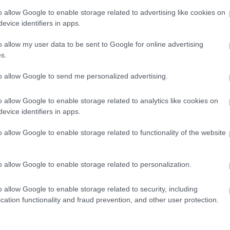
o allow Google to enable storage related to advertising like cookies on
evice identifiers in apps.
πρώτος όλες τις σημαντικές ειδήσεις.
 το proson.gr στα αποτελέσματα αναζήτησης τη
o allow my user data to be sent to Google for online advertising
s.
to allow Google to send me personalized advertising.
o allow Google to enable storage related to analytics like cookies on
είς Ειδήσεις
evice identifiers in apps.
o allow Google to enable storage related to functionality of the website
.779 θέσεις εργασίας στο Δημόσιο (χωρίς πτυχί
o allow Google to enable storage related to personalization.
o allow Google to enable storage related to security, including
γραμματισμός προσλήψεων 2027 - Παρατείνεται
cation functionality and fraud prevention, and other user protection.