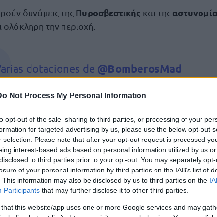
Πυροσβεστικής
αστυνομία
ιρούν δυνάμεις της
και της
ι ολόκληρη την περιοχή.
arias dotaciones de
@BomberosMad
rabajando en C/Hileras tras derrumbe de
arios forjados en un edificio en obras.
Do Not Process My Personal Information
esplegado un dispositivo de
@SAMUR_PC
to opt-out of the sale, sharing to third parties, or processing of your per
formation for targeted advertising by us, please use the below opt-out s
n la zona.
@policiademadrid
trabajan con lo
r selection. Please note that after your opt-out request is processed y
drones
@policia
colaborando
eing interest-based ads based on personal information utilized by us or
ic.twitter.com/slTP129zT5
disclosed to third parties prior to your opt-out. You may separately opt-
losure of your personal information by third parties on the IAB’s list of
. This information may also be disclosed by us to third parties on the
IA
— Emergencias Madrid (@EmergenciasMad)
Participants
that may further disclose it to other third parties.
ctober 7, 2025
 that this website/app uses one or more Google services and may gath