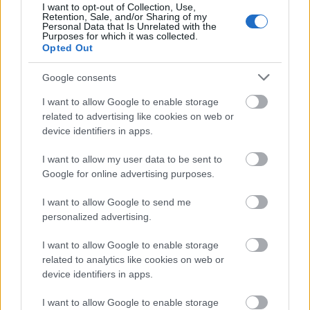
I want to opt-out of Collection, Use,
Εργασία
Retention, Sale, and/or Sharing of my
Personal Data that Is Unrelated with the
27 Φεβ 2026
Purposes for which it was collected.
12:23
Opted Out
Βαρκελώνη: Ζητείται ελληνόφωνος με μισθό
Google consents
31.000 ευρώ + μπόνους
I want to allow Google to enable storage
related to advertising like cookies on web or
Κόσμος
device identifiers in apps.
06 Φεβ 2026
14:05
I want to allow my user data to be sent to
Αστυνομικός κατηγορείται για υπεξαίρεση 135.000
Google for online advertising purposes.
ερυρώ από πρόστιμα
I want to allow Google to send me
personalized advertising.
Εργασία
I want to allow Google to enable storage
04 Φεβ 2026
06:20
related to analytics like cookies on web or
device identifiers in apps.
Βαρκελώνη: Υβριδική θέση εργασίας για
ελληνόφωνους - Αμοιβή 21.080€ + bonus έως
I want to allow Google to enable storage