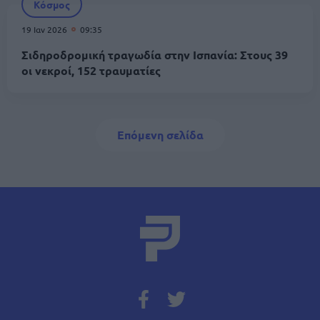
Κόσμος
19 Ιαν 2026
09:35
Σιδηροδρομική τραγωδία στην Ισπανία: Στους 39
οι νεκροί, 152 τραυματίες
Σελιδοποίηση
Next page
Επόμενη σελίδα