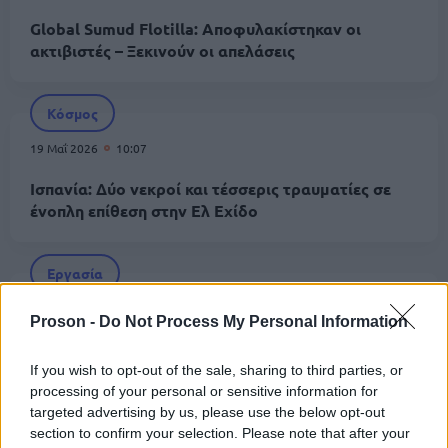
Global Sumud Flotilla: Αποφυλακίστηκαν οι
ακτιβιστές – Ξεκινούν οι απελάσεις
Κόσμος
19 Μαΐ 2026
10:07
Ισπανία: Δύο νεκροί και τέσσερις τραυματίες σε
ένοπλη επίθεση στην Ελ Εχίδο
Εργασία
31 Μαρ 2026
06:20
Proson -
Do Not Process My Personal Information
Ισπανία: Ευκαιρία καριέρας για ελληνόφωνο με
μισθό έως 32.000€ + bonus
If you wish to opt-out of the sale, sharing to third parties, or
processing of your personal or sensitive information for
targeted advertising by us, please use the below opt-out
Κατάρτιση
section to confirm your selection. Please note that after your