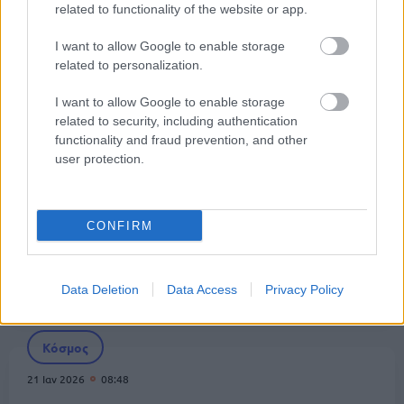
3.720€
related to functionality of the website or app.
I want to allow Google to enable storage
Κόσμος
related to personalization.
29 Ιαν 2026
16:08
I want to allow Google to enable storage
Συναγερμός στην Ισπανία: Εκατοντάδες πολίτες,
related to security, including authentication
κυρίως παιδιά, έλαβαν ληγμένα εμβόλια
functionality and fraud prevention, and other
user protection.
Κόσμος
CONFIRM
22 Ιαν 2026
13:57
Ισπανία: Τρένο συγκρούστηκε με γερανό στην
Καρθαγένη
Data Deletion
Data Access
Privacy Policy
Κόσμος
21 Ιαν 2026
08:48