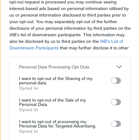
opt-out request is processed you may continue seeing
14 Μαρ 2026
09:05
interest-based ads based on personal information utilized by
us or personal information disclosed to third parties prior to
Η Μαδρίτη αναδεικνύεται η πιο ρομαντική πόλη
your opt-out. You may separately opt-out of the further
της Ευρώπης
disclosure of your personal information by third parties on the
IAB’s list of downstream participants. This information may
also be disclosed by us to third parties on the
IAB’s List of
Εργασία
Downstream Participants
that may further disclose it to other
third parties.
11 Μαρ 2026
06:20
Please note that this website/app uses one or more Google
Ισπανία: Θέση εργασίας για ελληνόφωνους με
Personal Data Processing Opt Outs
services and may gather and store information including but
αμοιβή 21.080€ + bonus έως 3.720€
not limited to your visit or usage behaviour. You may click to
I want to opt-out of the Sharing of my
personal data.
grant or deny consent to Google and its third-party tags to
Opted In
use your data for below specified purposes in below Google
Κόσμος
consent section.
I want to opt-out of the Sale of my
Personal Data.
04 Μαρ 2026
13:15
Opted In
«Έτοιμη να αντιδράσει» η ΕΕ μετά τις απειλές
I want to opt-out of processing my
Τραμπ για εμπορικό εμπάργκο στην Ισπανία
Personal Data for Targeted Advertising.
Opted In