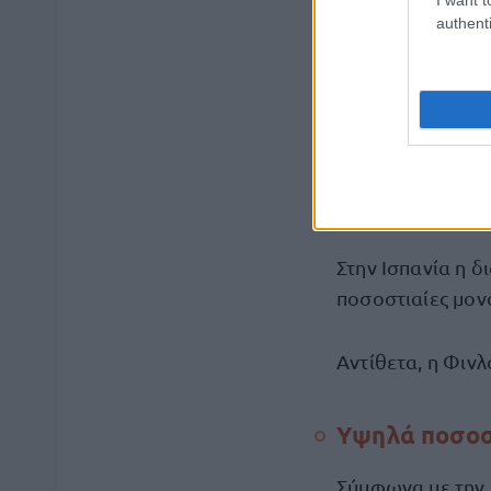
ανισότητες.
authenti
Η Ιταλία καταγρ
45,3% στην Κ
μόλις 5,6% στ
Στην Ισπανία η 
ποσοστιαίες μον
Αντίθετα, η Φιν
Υψηλά ποσοστ
Σύμφωνα με την 