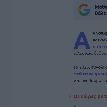
Μάθε 
Βάλε
Α
νησυχη
κοινω
από τ
τελευταία δεδομέ
Το 2025, συνολι
φτώχειας ή κοι
του πληθυσμού, 
Οι χώρες με