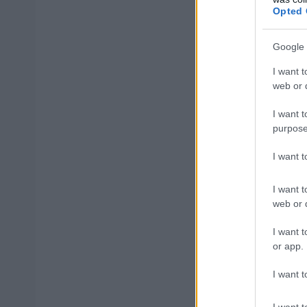
Opted 
Βερολίνο: 24
Google 
I want t
Αντίθετα, τα χα
web or d
Ευρώπης:
I want t
purpose
Μπρατισλάβα:
I want 
Βαρσοβία: 7,
I want t
web or d
Πράγα: 9,1%
I want t
or app.
Μεγάλες ανισ
I want t
Τα στοιχεία δεί
I want t