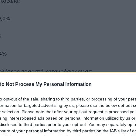
τοιχεία:
9,0%
%
,4%
μηλότερα ποσοστά καταγράφηκαν σε:
Do Not Process My Personal Information
to opt-out of the sale, sharing to third parties, or processing of your per
formation for targeted advertising by us, please use the below opt-out s
0%
r selection. Please note that after your opt-out request is processed y
eing interest-based ads based on personal information utilized by us or
,5%
disclosed to third parties prior to your opt-out. You may separately opt-
losure of your personal information by third parties on the IAB’s list of