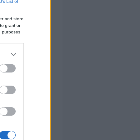
B’s List of
ι ιδιαίτερα
αι πάνω από τον
er and store
to grant or
ed purposes
ρωτεύουσες.
πέντε κατοίκους