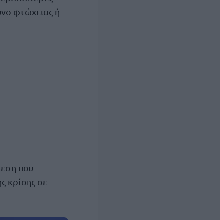
υνο φτώχειας ή
ίεση που
ς κρίσης σε