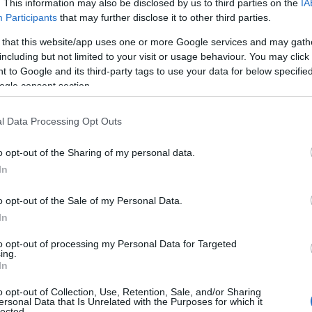
. This information may also be disclosed by us to third parties on the
IA
λύτερων οικονομιών της Ευρώπης, η Ισπανία εμφανίζε
Participants
that may further disclose it to other third parties.
5,7%), ενώ τόσο η Γερμανία όσο και η Ιταλία κινούντ
 that this website/app uses one or more Google services and may gath
 όρο.
including but not limited to your visit or usage behaviour. You may click 
 to Google and its third-party tags to use your data for below specifi
ogle consent section.
 για την Αθήνα
l Data Processing Opt Outs
φέρον παρουσιάζουν τα στοιχεία για τις ευρωπαϊκές π
o opt-out of the Sharing of my personal data.
In
φει ποσοστό 23,6%, με περισσότερο από έναν στους 
 κίνδυνο φτώχειας ή κοινωνικού αποκλεισμού.
o opt-out of the Sale of my Personal Data.
In
οσοστά μεταξύ των πρωτευουσών εμφανίζονται σε:
to opt-out of processing my Personal Data for Targeted
ing.
In
3,6%
o opt-out of Collection, Use, Retention, Sale, and/or Sharing
ersonal Data that Is Unrelated with the Purposes for which it
lected.