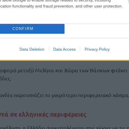
cation functionality and fraud prevention, and other user protection.
άφει το μεγαλύτερο εσωτερικό χάσμα:
CONFIRM
αλαβρία
Data Deletion
Data Access
Privacy Policy
ην Κοιλάδα της Αόστης
διαφορά μεταξύ Μελίγια και Χώρα των Βάσκων φτάνει 
άδες.
λανδία παρουσιάζει το μικρότερο περιφερειακό χάσμα
ά σε ελληνικές περιφέρειες
ανάλυση, η Ελλάδα συγκαταλέγεται στις χώρες με τις 