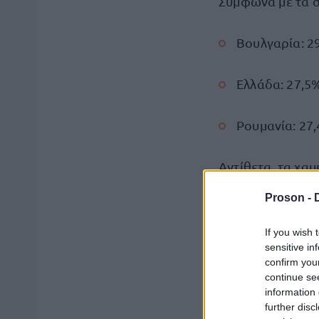
Σύμφωνα με τα σ
Βουλγαρία: 2
Ελλάδα: 27,5
Ρουμανία: 27
Αντίθετα, τα χα
Proson -
Τσεχία: 11,5%
If you wish 
sensitive in
Πολωνία: 15,
confirm you
continue se
Σλοβενία: 15
information 
further disc