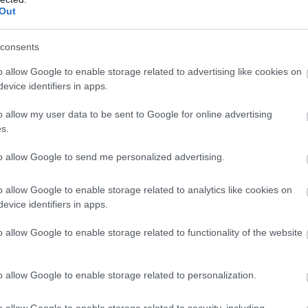
Out
,4%
consents
o allow Google to enable storage related to advertising like cookies on
μηλότερα ποσοστά εμφανίζονται σε πρωτεύουσες της 
evice identifiers in apps.
o allow my user data to be sent to Google for online advertising
s.
 2,9%
to allow Google to send me personalized advertising.
1%
o allow Google to enable storage related to analytics like cookies on
evice identifiers in apps.
o allow Google to enable storage related to functionality of the website
ότητες μέσα στις ίδιες τις χώρες
o allow Google to enable storage related to personalization.
χνουν ότι σε αρκετές χώρες υπάρχουν τεράστιες περιφ
o allow Google to enable storage related to security, including