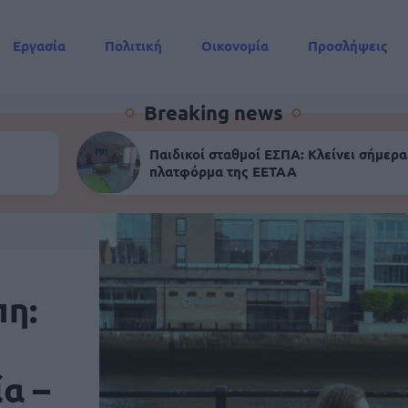
Εργασία
Πολιτική
Οικονομία
Προσλήψεις
Συντάξεις
Breaking news
Παιδικοί σταθμοί ΕΣΠΑ: Κλείνει σήμερα
πλατφόρμα της ΕΕΤΑΑ
η:
α –