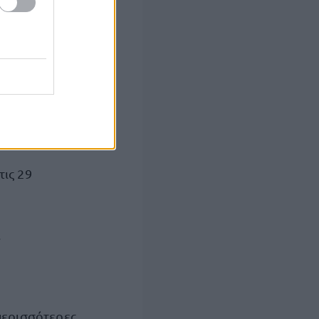
τις 29
.
περισσότερες