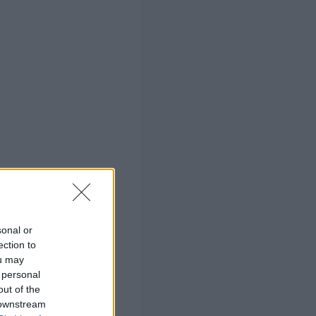
sonal or
ection to
ou may
 personal
out of the
 downstream