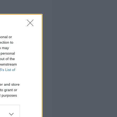
ρταμιράνς, όπου
sonal or
για αρκετές
ection to
βαρή
ou may
 personal
μέρα άγγιζε
out of the
 downstream
B’s List of
ρευνούν τις
er and store
to grant or
ed purposes
 σας