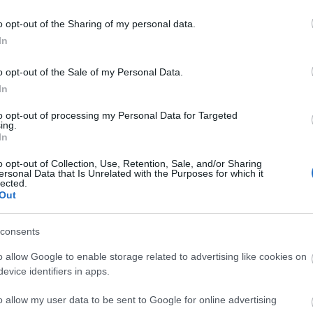
o opt-out of the Sharing of my personal data.
In
o opt-out of the Sale of my Personal Data.
αποστάσεως η πιο Εύκολη Πιστοποίηση Υπολογι
In
to opt-out of processing my Personal Data for Targeted
ing.
In
o opt-out of Collection, Use, Retention, Sale, and/or Sharing
ersonal Data that Is Unrelated with the Purposes for which it
lected.
πρώτος όλες τις σημαντικές ειδήσεις.
Out
 το proson.gr στα αποτελέσματα αναζήτησης τη
consents
o allow Google to enable storage related to advertising like cookies on
evice identifiers in apps.
είς Ειδήσεις
o allow my user data to be sent to Google for online advertising