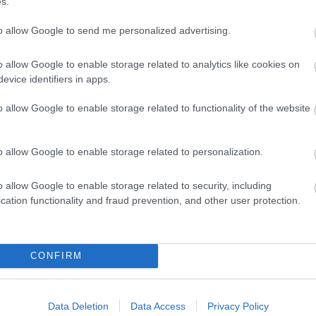
s.
to allow Google to send me personalized advertising.
νιαίο επίδομα έως 210 ευρώ - Πώς θα τα πάρε
o allow Google to enable storage related to analytics like cookies on
evice identifiers in apps.
ι η λέξη «σιγαλός»
o allow Google to enable storage related to functionality of the website
o allow Google to enable storage related to personalization.
 Βοηθός: Ανοίγουν οι αιτήσεις στις 24 Αυγούσ
το πρόγραμμα
o allow Google to enable storage related to security, including
cation functionality and fraud prevention, and other user protection.
ικά καταστήματα: 416 προσλήψεις χωρίς πτυχί
CONFIRM
τηση
Data Deletion
Data Access
Privacy Policy