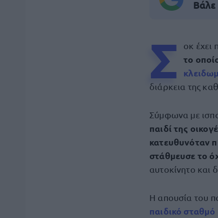
Βάλε
Σ
οκ έχει
το οποί
κλειδωμ
διάρκεια της κα
Σύμφωνα με ισπ
παιδί της οικογ
κατευθυνόταν π
στάθμευσε το ό
αυτοκίνητο και δ
Η απουσία του πα
παιδικό σταθμό