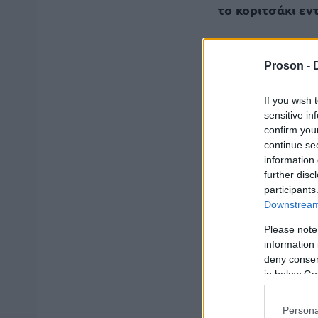
το κοριτσάκι εν
Μεταφέρθηκε άμ
Proson -
οι γιατροί διαπ
If you wish 
Σύμφωνα με τις α
sensitive in
confirm you
ώρες μέσα στο ό
continue se
αφυδάτωση και
information 
25
περίπου τους
further disc
participants
Downstream 
Στην οικογένεια 
Please note
συνθήκες κάτω α
information 
deny consent
in below Go
ΑΣΕΠ: Πισ
Persona