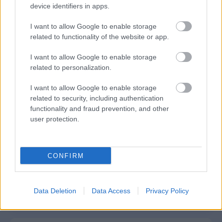
ειδήσεις.
device identifiers in apps.
Βάλε το proson.gr στα αποτελέσματα
I want to allow Google to enable storage
αναζήτησης της Google
related to functionality of the website or app.
I want to allow Google to enable storage
related to personalization.
Δημοφιλείς Ειδήσεις
I want to allow Google to enable storage
related to security, including authentication
functionality and fraud prevention, and other
user protection.
Market Pass 2026: Ποιοι μπορούν να
πάρουν voucher έως 1.200 ευρώ
CONFIRM
Τι σημαίνει η λέξη «αφερμάτιση»
Data Deletion
Data Access
Privacy Policy