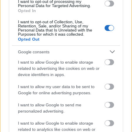
I want to opt-out of processing my
Personal Data for Targeted Advertising.
Opted In
I want to opt-out of Collection, Use,
ΑΣΕΠ: Πιστοποίηση Αγγλικών σε
Retention, Sale, and/or Sharing of my
Personal Data that Is Unrelated with the
μόνο 2 ημέρες στα χέρια σας
Purposes for which it was collected.
Opted Out
Google consents
I want to allow Google to enable storage
related to advertising like cookies on web or
device identifiers in apps.
ΑΣΕΠ: Εξ αποστάσεως η πιο Εύκολη
Πιστοποίηση Υπολογιστών σε 2
I want to allow my user data to be sent to
μέρες
Google for online advertising purposes.
I want to allow Google to send me
personalized advertising.
I want to allow Google to enable storage
Μάθε πρώτος όλες τις σημαντικές
related to analytics like cookies on web or