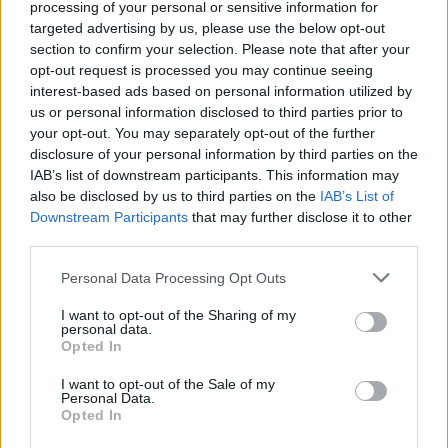
processing of your personal or sensitive information for
συνθηκών δικαιότερου ανταγωνισμού.
targeted advertising by us, please use the below opt-out
section to confirm your selection. Please note that after your
opt-out request is processed you may continue seeing
δεν είναι να περιοριστεί το
Στόχος μας
interest-based ads based on personal information utilized by
ηλεκτρονικό εμπόριο
. Στόχος μας είναι όλοι όσοι
us or personal information disclosed to third parties prior to
δραστηριοποιούνται στην αγορά να λειτουργούν
your opt-out. You may separately opt-out of the further
disclosure of your personal information by third parties on the
ίδιους κανόνες
με τους
, τις ίδιες υποχρεώσεις και
IAB’s list of downstream participants. This information may
τα ίδια πρότυπα ασφάλειας και συμμόρφωσης.
also be disclosed by us to third parties on the
IAB’s List of
Downstream Participants
that may further disclose it to other
third parties.
Η Ελλάδα έκανε ένα σημαντικό πρώτο βήμα. Τώρα
η Ευρωπαϊκή Ένωση οφείλει να προχωρήσει άμεσα
Please note that this website/app uses one or more Google
Personal Data Processing Opt Outs
services and may gather and store information including but
στις επόμενες παρεμβάσεις, με την εφαρμογή του
not limited to your visit or usage behaviour. You may click to
I want to opt-out of the Sharing of my
ευρωπαϊκού τέλους διαχείρισης και την επιτάχυνση
personal data.
grant or deny consent to Google and its third-party tags to
Opted In
κατάργησης του καθεστώτος de minimis
της
.
use your data for below specified purposes in below Google
consent section.
Μόνο έτσι θα διαμορφωθεί ένα μόνιμο και
I want to opt-out of the Sale of my
Personal Data.
πραγματικά δίκαιο πλαίσιο ανταγωνισμού για το
Opted In
ελληνικό και το ευρωπαϊκό εμπόριο.»