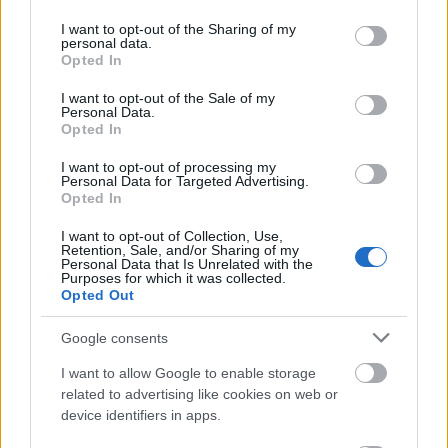
services and may gather and store information including but
not limited to your visit or usage behaviour. You may click to
I want to opt-out of the Sharing of my
Η διαδικασία είναι απλή:
personal data.
grant or deny consent to Google and its third-party tags to
Opted In
use your data for below specified purposes in below Google
consent section.
1. Ο διαχειριστής της πολυκατοικίας ή το πρόσωπο
I want to opt-out of the Sale of my
Personal Data.
το οποίο θα συμφωνήσουν οι ιδιοκτήτες της
Opted In
πολυκατοικίας υποβάλλει την αίτηση μέσω της
I want to opt-out of processing my
εφαρμογής «Τα Αιτήματά μου». Θα πρέπει να
Personal Data for Targeted Advertising.
Opted In
υποβάλλει αίτημα για την απόδοση ΑΦΜ, η οποία
περνά μέσα από την υποβολή του εντύπου Δ211 για
I want to opt-out of Collection, Use,
Retention, Sale, and/or Sharing of my
Έναρξη/Μεταβολή/Διακοπή υπό ίδρυση
Personal Data that Is Unrelated with the
Purposes for which it was collected.
επιχείρησης. Το έντυπο μπορεί να υποβληθεί και
Opted Out
χειρόγραφα στη Δ.Ο.Υ.
Google consents
I want to allow Google to enable storage
2. Παράλληλα θα πρέπει να υποβληθούν:
related to advertising like cookies on web or
device identifiers in apps.
Σύσταση οριζοντίου ιδιοκτησίας ή κανονισμός