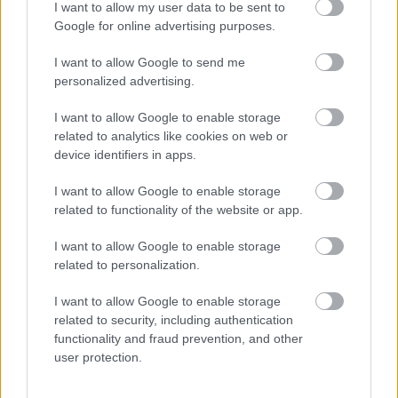
I want to allow my user data to be sent to
του κτιρίου. Αν δεν υπάρχει κανονισμός κτιρίου,
Google for online advertising purposes.
αρκεί η συμβολαιογραφική πράξη σύστασης
I want to allow Google to send me
οριζοντίου ιδιοκτησίας στο κτίριο.
personalized advertising.
Πρακτικό γενικής συνέλευσης της εκλογής του
I want to allow Google to enable storage
διαχειριστή, όταν η αίτηση για την απόδοση
related to analytics like cookies on web or
device identifiers in apps.
ΑΦΜ υποβάλλεται από τον διαχειριστή. Αν δεν
υπάρχει διαχειριστής, πρακτικό γενικής
I want to allow Google to enable storage
ορίζεται
συνέλευσης με το οποίο
απλώς το
related to functionality of the website or app.
πρόσωπο που θα υποβάλει την αίτηση για
I want to allow Google to enable storage
λογαριασμό της άτυπης ένωσης και θα προβεί
related to personalization.
στις απαιτούμενες ενέργειες για την απόδοση
I want to allow Google to enable storage
ΑΦΜ, υπογεγραμμένο σε κάθε περίπτωση από
related to security, including authentication
την απαιτούμενη πλειοψηφία επί της νόμιμης
functionality and fraud prevention, and other
απαρτίας των συνιδιοκτητών, ως αυτή ορίζεται
user protection.
στον κανονισμό του κτιρίου. Όπου υπάρχει