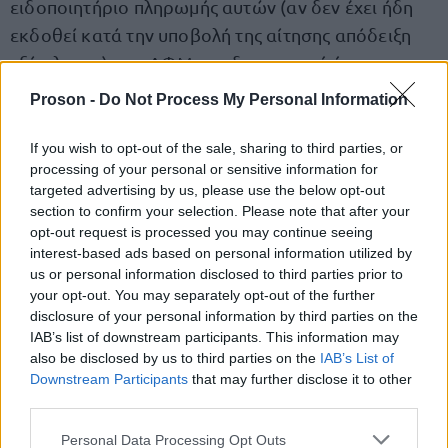
ειδοποιητήριο πληρωμής αυτών (αν δεν έχει ήδη
εκδοθεί κατά την υποβολή της αίτησης απόδειξη
εξόφλησης), τον ΑΦΜ του διαχειριστή ή του
προσώπου που εκπροσωπεί την πολυκατοικία ή της
Proson -
Do Not Process My Personal Information
εταιρείας διαχείρισης της πολυκατοικίας, καθώς
και το ποσό που αναλογεί στον δικαιούχο.
If you wish to opt-out of the sale, sharing to third parties, or
processing of your personal or sensitive information for
targeted advertising by us, please use the below opt-out
Τα βήματα έκδοσης ΑΦΜ
section to confirm your selection. Please note that after your
opt-out request is processed you may continue seeing
interest-based ads based on personal information utilized by
Σύσταση οριζοντίου ιδιοκτησίας ή κανονισμός
us or personal information disclosed to third parties prior to
κτιρίου, πρακτικό γενικής συνέλευσης για ορισμό
your opt-out. You may separately opt-out of the further
διαχειριστή ή άλλου προσώπου που θα
disclosure of your personal information by third parties on the
IAB’s list of downstream participants. This information may
εκπροσωπήσει την πολυκατοικία και συμπλήρωση
also be disclosed by us to third parties on the
IAB’s List of
ενός εντύπου το οποίο υποβάλλεται ψηφιακά ή
Downstream Participants
that may further disclose it to other
χειρόγραφα στην ΑΑΔΕ είναι τα απαραίτητα
third parties.
στοιχεία για την έκδοση ΑΦΜ πολυκατοικίας.
Please note that this website/app uses one or more Google
Personal Data Processing Opt Outs