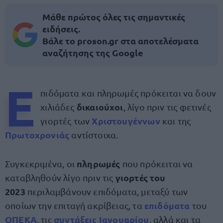
Μάθε πρώτος όλες τις σημαντικές
ειδήσεις.
Βάλε το proson.gr στα αποτελέσματα
αναζήτησης της Google
Ε
πιδόματα και πληρωμές πρόκειται να δουν
δικαιούχοι
χιλιάδες
, λίγο πριν τις φετινές
Χριστουγέννων
γιορτές των
και της
Πρωτοχρονιάς
αντίστοιχα.
πληρωμές
Συγκεκριμένα, οι
που πρόκειται να
γιορτές του
καταβληθούν λίγο πριν τις
2023
περιλαμβάνουν επιδόματα, μεταξύ των
επιδόματα
οποίων την επιταγή ακρίβειας, τα
του
ΟΠΕΚΑ
συντάξεις Ιανουαρίου
, τις
, αλλά και τα