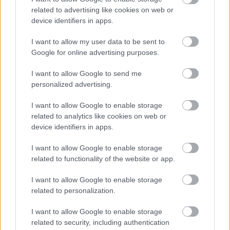
εργάσιμων ημερών, μετά την καταβολή τους από τη
related to advertising like cookies on web or
device identifiers in apps.
ΔΥΠΑ.
I want to allow my user data to be sent to
η προπληρωμή των
Υπενθυμίζεται ότι
Google for online advertising purposes.
επιδομάτων
όσων ανέργων έχουν υποχρέωση
I want to allow Google to send me
δήλωσης παρουσίας κατά το χρονικό διάστημα
personalized advertising.
μετά την πληρωμή και για έναν μήνα, θα
I want to allow Google to enable storage
πραγματοποιηθεί μετά την δήλωση παρουσίας, η
related to analytics like cookies on web or
οποία γίνεται αποκλειστικά ηλεκτρονικά: gov.gr >
device identifiers in apps.
Εργασία και Ασφάλιση > Ανεργία > Δήλωση
I want to allow Google to enable storage
παρουσίας επιδοτούμενων ανέργων
related to functionality of the website or app.
I want to allow Google to enable storage
Συντάξεις Ιανουαρίου
related to personalization.
Νωρίτερα και συγκεκριμένα πριν την περίοδο των
I want to allow Google to enable storage
related to security, including authentication
εορτών
πρόκειται να πληρωθούν οι κύριες και