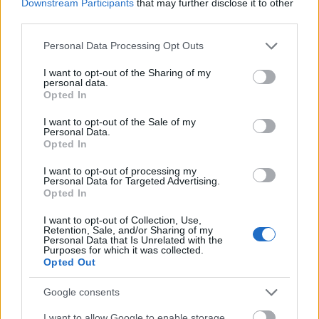
Downstream Participants
that may further disclose it to other
μακροχρόνιας ανεργίας
βοηθήματος
και του
third parties.
ανεργίας
αυτοαπασχολουμένων, καθώς και η
Please note that this website/app uses one or more Google
Personal Data Processing Opt Outs
προπληρωμή του Δώρου Χριστουγέννων
σε
services and may gather and store information including but
ανέργους
δικαιούχους
επιδοτούμενους
, στις
της
not limited to your visit or usage behaviour. You may click to
I want to opt-out of the Sharing of my
personal data.
grant or deny consent to Google and its third-party tags to
μητρότητας
ειδικής παροχής προστασίας της
και
Opted In
use your data for below specified purposes in below Google
επιδόματος γονικής αδείας
σε δικαιούχους τους
.
consent section.
I want to opt-out of the Sale of my
Personal Data.
Opted In
πιστώσεις των επιδομάτων
Δώρου
Οι
και του
Χριστουγέννων
θα γίνουν αυτόματα από τη
I want to opt-out of processing my
Personal Data for Targeted Advertising.
Δημόσια Υπηρεσία Απασχόλησης
(ΔΥΠΑ) με
Opted In
απευθείας κατάθεση στους τραπεζικούς
I want to opt-out of Collection, Use,
Δεν απαιτείται καμία ενέργεια από
Retention, Sale, and/or Sharing of my
λογαριασμούς.
Personal Data that Is Unrelated with the
τους δικαιούχους
Purposes for which it was collected.
και δεν υφίσταται κανένας
Opted Out
λόγος προσέλευσης στα Κέντρα Προώθησης
Απασχόλησης (ΚΠΑ2). Οι πληρωμές εμφανίζονται
Google consents
στους τραπεζικούς λογαριασμούς εντός 3
I want to allow Google to enable storage