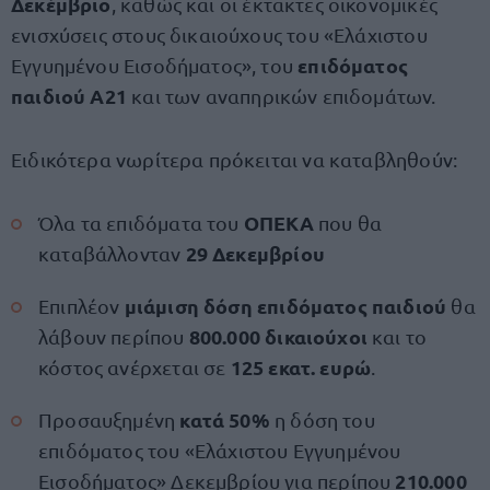
Δεκέμβριο
, καθώς
και οι έκτακτες οικονομικές
ενισχύσεις στους δικαιούχους του «Ελάχιστου
επιδόματος
Εγγυημένου Εισοδήματος», του
παιδιού Α21
και των αναπηρικών επιδομάτων.
Ειδικότερα νωρίτερα πρόκειται να καταβληθούν:
ΟΠΕΚΑ
Όλα τα επιδόματα του
που θα
29 Δεκεμβρίου
καταβάλλονταν
μιάμιση δόση επιδόματος παιδιού
Επιπλέον
θα
800.000 δικαιούχοι
λάβουν περίπου
και το
125 εκατ. ευρώ
κόστος ανέρχεται σε
.
κατά 50%
Προσαυξημένη
η δόση του
επιδόματος του «Ελάχιστου Εγγυημένου
210.000
Εισοδήματος» Δεκεμβρίου για περίπου