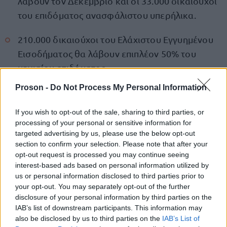
λάβουν τον Δεκέμβριο και οι 33.000 δικαιούχοι
του επιδόματος ανασφάλιστου υπερήλικα.
210.000 δικαιούχοι του Ελάχιστου Εγγυημένου
Εισοδήματος θα λάβουν επιπλέον 50% του
μηνιαίου επιδόματος.
Proson -
Do Not Process My Personal Information
225.000 δικαιούχοι του επιδόματος ΑμεΑ του
ΟΠΕΚΑ, του εξω-ιδρυματικού επιδόματος και
If you wish to opt-out of the sale, sharing to third parties, or
λοιπών επιδομάτων αναπηρίας του e-ΕΦΚΑ θα
processing of your personal or sensitive information for
targeted advertising by us, please use the below opt-out
λάβουν ενίσχυση ύψους 200 ευρώ.
section to confirm your selection. Please note that after your
opt-out request is processed you may continue seeing
interest-based ads based on personal information utilized by
Επιδόματα ανεργίας
us or personal information disclosed to third parties prior to
your opt-out. You may separately opt-out of the further
Κατά τη διάρκεια της πρώτης εβδομάδας του
disclosure of your personal information by third parties on the
Δεκεμβρίου, πρόκειται να ξεκινήσει η προπληρωμή
IAB’s list of downstream participants. This information may
also be disclosed by us to third parties on the
IAB’s List of
ανεργίας
της τακτικής επιδότησης
, της επιδότησης