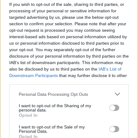
ΔΕΗ τον Φεβρουάριο
If you wish to opt-out of the sale, sharing to third parties, or
processing of your personal or sensitive information for
targeted advertising by us, please use the below opt-out
«πράσινο»
Χαμηλότερες χρεώσεις για το
section to confirm your selection. Please note that after your
τιμολόγιο του Φεβρουαρίου σε σχέση με τον
opt-out request is processed you may continue seeing
interest-based ads based on personal information utilized by
Ιανουάριο ανακοίνωσε η ΔΕΗ.
us or personal information disclosed to third parties prior to
your opt-out. You may separately opt-out of the further
Συγκεκριμένα η τελική τιμή για κατανάλωση έως
disclosure of your personal information by third parties on the
IAB’s list of downstream participants. This information may
12,8 σεντς
500 κιλοβατώρες το μήνα είναι
ανά
also be disclosed by us to third parties on the
IAB’s List of
κιλοβατώρα (από 13,635 σεντς τον Ιανουάριο) ενώ
Downstream Participants
that may further disclose it to other
για υψηλότερη κατανάλωση η τιμή διαμορφώνεται
third parties.
13,76 σεντς
στα
(από 14,595). Το νυχτερινό
Please note that this website/app uses one or more Google
Personal Data Processing Opt Outs
10,32
τιμολόγιο είναι
σεντς (από 11,155 τον
services and may gather and store information including but
not limited to your visit or usage behaviour. You may click to
I want to opt-out of the Sharing of my
Ιανουάριο).
personal data.
grant or deny consent to Google and its third-party tags to
Opted In
use your data for below specified purposes in below Google
consent section.
I want to opt-out of the Sale of my
Personal Data.
ΑΣΕΠ: Πιστοποίηση Αγγλικών σε
Opted In