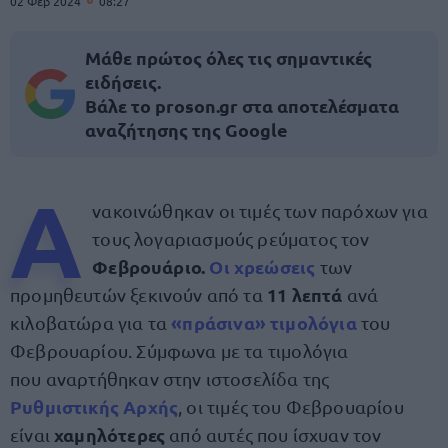
02 Φεβ 2024
08:27
Μάθε πρώτος όλες τις σημαντικές
ειδήσεις.
Βάλε το proson.gr στα αποτελέσματα
αναζήτησης της Google
Α
νακοινώθηκαν οι τιμές των παρόχων για
τους λογαριασμούς ρεύματος τον
Φεβρουάριο.
Οι χρεώσεις
των
11 λεπτά
προμηθευτών ξεκινούν από τα
ανά
«πράσινα»
τιμολόγια
κιλοβατώρα για τα
του
Φεβρουαρίου. Σύμφωνα με τα τιμολόγια
που αναρτήθηκαν στην ιστοσελίδα της
Ρυθμιστικής Αρχής
, οι τιμές του Φεβρουαρίου
χαμηλότερες
είναι
από αυτές που ίσχυαν τον