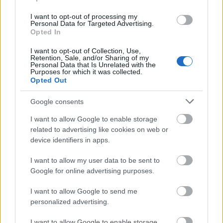
μόνο 2 ημέρες στα χέρια σας
I want to opt-out of processing my
Personal Data for Targeted Advertising.
Opted In
I want to opt-out of Collection, Use,
Retention, Sale, and/or Sharing of my
Personal Data that Is Unrelated with the
Purposes for which it was collected.
Opted Out
ΑΣΕΠ: Εξ αποστάσεως η πιο Εύκολη
Πιστοποίηση Υπολογιστών σε 2
Google consents
μέρες
I want to allow Google to enable storage
related to advertising like cookies on web or
device identifiers in apps.
I want to allow my user data to be sent to
Μάθε πρώτος όλες τις σημαντικές
Google for online advertising purposes.
ειδήσεις.
I want to allow Google to send me
Βάλε το proson.gr στα αποτελέσματα
personalized advertising.
αναζήτησης της Google
I want to allow Google to enable storage