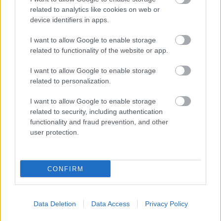
related to analytics like cookies on web or
device identifiers in apps.
Δημοφιλείς Ειδήσεις
I want to allow Google to enable storage
related to functionality of the website or app.
I want to allow Google to enable storage
related to personalization.
ΑΣΕΠ: Αυτές είναι οι δύο επόμενες
προκηρύξεις «μαμούθ» (με μόρια)
I want to allow Google to enable storage
related to security, including authentication
functionality and fraud prevention, and other
user protection.
ΑΣΕΠ: Νέος γραπτός διαγωνισμός -
Μόνιμοι στο υπουργείο Εξωτερικών
CONFIRM
ΔΥΠΑ: 1.000 προσλήψεις με μισθό έως
Data Deletion
Data Access
Privacy Policy
1.250€ - Πού θα κάνετε αίτηση