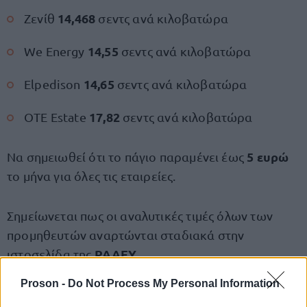
14,468
Ζενίθ
σεντς ανά κιλοβατώρα
14,55
We Energy
σεντς ανά κιλοβατώρα
14,65
Elpedison
σεντς ανά κιλοβατώρα
17,82
OTE Estate
σεντς ανά κιλοβατώρα
5 ευρώ
Να σημειωθεί ότι το πάγιο παραμένει έως
το μήνα για όλες τις εταιρείες.
Σημείωνεται πως οι αναλυτικές τιμές όλων των
προμηθευτών αναρτώνται σταδιακά στην
ΡΑΑΕΥ.
ιστοσελίδα της
Proson -
Do Not Process My Personal Information
Χαμηλότερο το πράσινο τιμολόγιο της