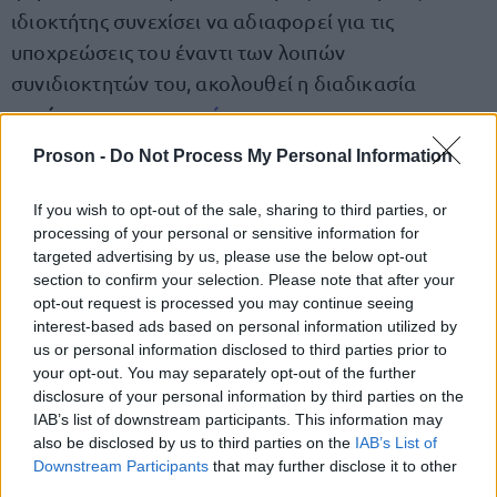
ιδιοκτήτης συνεχίσει να αδιαφορεί για τις
υποχρεώσεις του έναντι των λοιπών
συνιδιοκτητών του, ακολουθεί η διαδικασία
κατάσχεσης του
ακινήτου
του.
Proson -
Do Not Process My Personal Information
Αν και σε αυτή την περίπτωση εξακολουθεί να
αδιαφορεί και να αρνείται να προβεί στην
If you wish to opt-out of the sale, sharing to third parties, or
processing of your personal or sensitive information for
εξόφληση ή έστω σε διακανονισμό της οφειλής
targeted advertising by us, please use the below opt-out
πλειστηριασμός του
του, μπορεί να ακολουθήσει
section to confirm your selection. Please note that after your
ακινήτου
προκειμένου να πληρωθούν οι οφειλές
opt-out request is processed you may continue seeing
interest-based ads based on personal information utilized by
του.
us or personal information disclosed to third parties prior to
your opt-out. You may separately opt-out of the further
Πώς γιγαντώθηκε το πρόβλημα
;
disclosure of your personal information by third parties on the
IAB’s list of downstream participants. This information may
also be disclosed by us to third parties on the
IAB’s List of
Όπως επισημαίνει ο πρόεδρος της ΠΟΜΙΔΑ,
Downstream Participants
that may further disclose it to other
third parties.
δικηγόρος Στράτος Παραδιάς, το πρόβλημα έχει