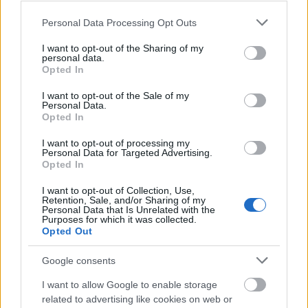
σήμερα γιγαντωθεί εξαιτίας και του γεγονότος ότι
Please note that this website/app uses one or more Google
Personal Data Processing Opt Outs
services and may gather and store information including but
χιλιάδες διαμερίσματα έχουν αγοραστεί από
not limited to your visit or usage behaviour. You may click to
I want to opt-out of the Sharing of my
αλλοδαπούς (φυσικά και νομικά πρόσωπα) χωρίς
personal data.
grant or deny consent to Google and its third-party tags to
Opted In
οι διαχειριστές να γνωρίζουν τα στοιχεία τους, οι
use your data for below specified purposes in below Google
consent section.
οποίοι επί όσο διάστημα κρατούν στην ιδιοκτησία
I want to opt-out of the Sale of my
Personal Data.
συνήθως κλειστά
τους,
, τα διαμερίσματα αυτά,
Opted In
δεν καταβάλλουν ποτέ
στην πλειονότητά τους
I want to opt-out of processing my
κοινόχρηστα
, ούτε καν δίνουν κάποιο στοιχείο
Personal Data for Targeted Advertising.
Opted In
επικοινωνίας, και όταν τα πουλήσουν αδιαφορούν
για τα χρέη προς τη διαχείριση της πολυκατοικίας.
I want to opt-out of Collection, Use,
Retention, Sale, and/or Sharing of my
Personal Data that Is Unrelated with the
Purposes for which it was collected.
Όταν οι διαχειριστές πληροφορηθούν την πώληση
Opted Out
των διαμερισμάτων, ζητούν την καταβολή των
Google consents
χρεών από τους αγοραστές, οι οποίοι βεβαίως την
I want to allow Google to enable storage
αρνούνται
δεν έχουν καμία τέτοια
, καθόσον
related to advertising like cookies on web or
νομική υποχρέωση
. Και έτσι, όπως λέει, στο τέλος,