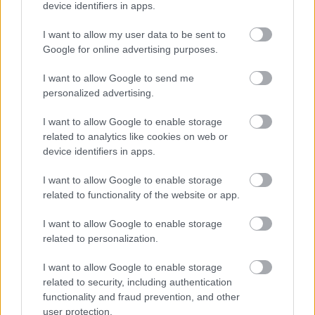
device identifiers in apps.
οι υπόλοιποι συνιδιοκτήτες αναγκάζονται να
I want to allow my user data to be sent to
βάλουν βαθιά το χέρι στην τσέπη πληρώνοντας...
Google for online advertising purposes.
αμαρτίες άλλων, προ- κειμένου να μην τεθεί σε
κίνδυνο η λειτουργία της πολυκατοικίας τους.
I want to allow Google to send me
personalized advertising.
Εκκρεμεί νομοθετική ρύθμιση
I want to allow Google to enable storage
related to analytics like cookies on web or
device identifiers in apps.
Σημειώνεται πως για τους προαναφερόμενους
λόγους η ΠΟΜΙΔΑ και η Συντονιστική Επιτροπή
I want to allow Google to enable storage
related to functionality of the website or app.
Συμβολαιογραφικών Συλλόγων Ελλάδος έχουν
προτείνει προς την κυβέρνηση να υπάρξει μια
I want to allow Google to enable storage
ρύθμιση η οποία θα προβλέπει πως για να γίνει η
related to personalization.
θα πρέπει να
μεταβίβαση ενός διαμερίσματος
I want to allow Google to enable storage
παρουσιάζεται στον συμβολαιογράφο
υπεύθυνη
related to security, including authentication
δήλωση του διαχειριστή της πολυκατοικίας ότι δεν
functionality and fraud prevention, and other
user protection.