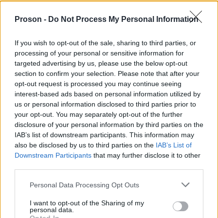
εξαμήνου του 2022 που είναι η τελευταία που
δείκτης απωλειών ανήλθε στο
εκκαθαρίστηκε ο
Proson -
Do Not Process My Personal Information
18%
μεταφέροντας στον κλάδο της προμήθειας
πρόσθετο κόστος ύψους περίπου 200 εκ. το οποίο
If you wish to opt-out of the sale, sharing to third parties, or
processing of your personal or sensitive information for
περάσουν στους
θα αναγκαστούν οι εταιρείες να
targeted advertising by us, please use the below opt-out
λογαριασμούς ρεύματος
.
section to confirm your selection. Please note that after your
opt-out request is processed you may continue seeing
interest-based ads based on personal information utilized by
us or personal information disclosed to third parties prior to
ΑΣΕΠ: Πιστοποίηση Αγγλικών σε
your opt-out. You may separately opt-out of the further
disclosure of your personal information by third parties on the
μόνο 2 ημέρες στα χέρια σας
IAB’s list of downstream participants. This information may
also be disclosed by us to third parties on the
IAB’s List of
Downstream Participants
that may further disclose it to other
third parties.
Please note that this website/app uses one or more Google
Personal Data Processing Opt Outs
services and may gather and store information including but
ΑΣΕΠ: Εξ αποστάσεως η πιο Εύκολη
not limited to your visit or usage behaviour. You may click to
I want to opt-out of the Sharing of my
Πιστοποίηση Υπολογιστών σε 2
personal data.
grant or deny consent to Google and its third-party tags to