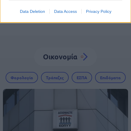
Data Deletion
Data Access
Privacy Policy
Οικονομία
Φορολογία
Τράπεζες
ΕΣΠΑ
Επιδόματα