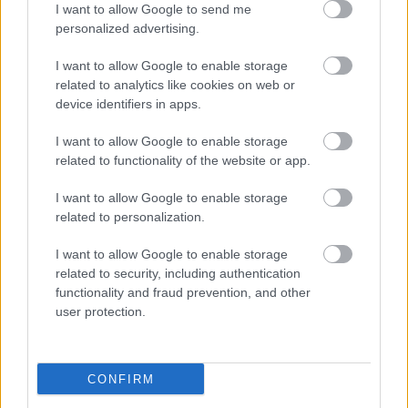
I want to allow Google to send me
personalized advertising.
I want to allow Google to enable storage
Τι σημαίνει η λέξη «ρίψασπις»
related to analytics like cookies on web or
device identifiers in apps.
I want to allow Google to enable storage
Προσλήψεις σε σχολεία: 1.116 θέσεις
related to functionality of the website or app.
εργασίας με απολυτήριο γυμνασίου
I want to allow Google to enable storage
related to personalization.
Τι σημαίνει η λέξη «ευκτός»
I want to allow Google to enable storage
related to security, including authentication
functionality and fraud prevention, and other
user protection.
Tags
CONFIRM
Ρεύμα
ΔΕΔΔΗΕ
ΡΑΑΕΥ