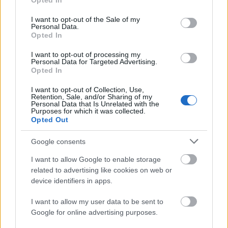
Opted In
μέρες
use your data for below specified purposes in below Google
consent section.
I want to opt-out of the Sale of my
Personal Data.
Opted In
I want to opt-out of processing my
Personal Data for Targeted Advertising.
Μάθε πρώτος όλες τις σημαντικές
Opted In
ειδήσεις.
I want to opt-out of Collection, Use,
Βάλε το proson.gr στα αποτελέσματα
Retention, Sale, and/or Sharing of my
αναζήτησης της Google
Personal Data that Is Unrelated with the
Purposes for which it was collected.
Opted Out
Google consents
I want to allow Google to enable storage
Δημοφιλείς Ειδήσεις
related to advertising like cookies on web or
device identifiers in apps.
I want to allow my user data to be sent to
ΕΟΠΥΥ: Επίδομα έως 150 ευρώ – Ποιοι
Google for online advertising purposes.
ασφαλισμένοι το δικαιούνται