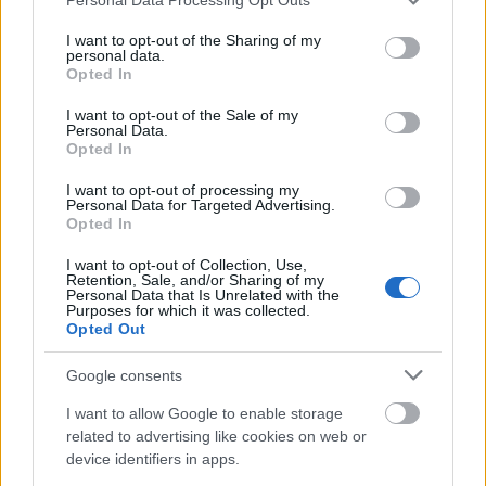
services and may gather and store information including but
not limited to your visit or usage behaviour. You may click to
I want to opt-out of the Sharing of my
personal data.
grant or deny consent to Google and its third-party tags to
Opted In
use your data for below specified purposes in below Google
consent section.
I want to opt-out of the Sale of my
Μάθε πρώτος όλες τις σημαντικές
Personal Data.
Opted In
ειδήσεις.
Βάλε το proson.gr στα αποτελέσματα
I want to opt-out of processing my
αναζήτησης της Google
Personal Data for Targeted Advertising.
Opted In
I want to opt-out of Collection, Use,
Retention, Sale, and/or Sharing of my
Personal Data that Is Unrelated with the
Purposes for which it was collected.
Opted Out
Δημοφιλείς Ειδήσεις
Google consents
I want to allow Google to enable storage
Αυτό το επίδομα δίνει 300 ευρώ - Δεν
related to advertising like cookies on web or
device identifiers in apps.
χρειάζεται αίτηση