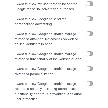
I want to allow my user data to be sent to
Google for online advertising purposes.
Τουρισμός για Όλους 2026: Voucher
I want to allow Google to send me
έως 600 ευρώ - Ποια ΑΦΜ παίρνουν
personalized advertising.
σειρά σήμερα
I want to allow Google to enable storage
related to analytics like cookies on web or
device identifiers in apps.
ΔΥΠΑ: Ειδικό βοήθημα ανεργίας 565
I want to allow Google to enable storage
ευρώ – Ποια δικαιολογητικά
related to functionality of the website or app.
απαιτούνται
I want to allow Google to enable storage
related to personalization.
ΑΣΕΠ: 1.866 μόνιμες προσλήψεις ΑμεΑ
I want to allow Google to enable storage
- Τι ειδικότητες θα ζητηθούν
related to security, including authentication
functionality and fraud prevention, and other
user protection.