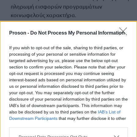
πληρωμή εισφορών προγραμμάτων
κοινωφελούς χαρακτήρα.
250.000 ευρώ σε 3 δικαιούχους του
Proson -
Do Not Process My Personal Information
προγράμματος «Σπίτι μου».
If you wish to opt-out of the sale, sharing to third parties, or
processing of your personal or sensitive information for
targeted advertising by us, please use the below opt-out
ΑΣΕΠ: Πιστοποίηση Αγγλικών σε
section to confirm your selection. Please note that after your
opt-out request is processed you may continue seeing
μόνο 2 ημέρες στα χέρια σας
interest-based ads based on personal information utilized by
us or personal information disclosed to third parties prior to
your opt-out. You may separately opt-out of the further
disclosure of your personal information by third parties on the
IAB’s list of downstream participants. This information may
also be disclosed by us to third parties on the
IAB’s List of
Downstream Participants
that may further disclose it to other
ΑΣΕΠ: Εξ αποστάσεως η πιο Εύκολη
third parties.
Πιστοποίηση Υπολογιστών σε 2
μέρες
Please note that this website/app uses one or more Google
Personal Data Processing Opt Outs