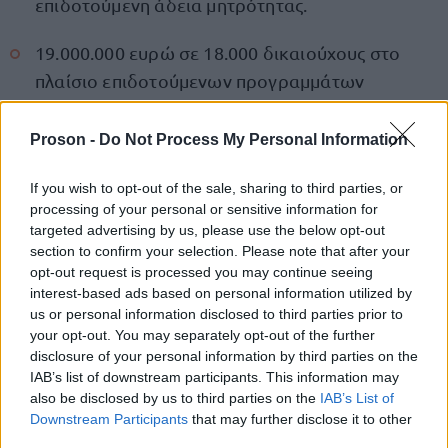
επιδοτούμενη άδεια μητρότητας.
19.000.000 ευρώ σε 18.000 δικαιούχους στο
πλαίσιο επιδοτούμενων προγραμμάτων
απασχόλησης.
Proson -
Do Not Process My Personal Information
1.500.000 ευρώ σε 80 δικαιούχους φορείς για
την πληρωμή εισφορών προγραμμάτων
If you wish to opt-out of the sale, sharing to third parties, or
processing of your personal or sensitive information for
κοινωφελούς χαρακτήρα.
targeted advertising by us, please use the below opt-out
section to confirm your selection. Please note that after your
160.000 ευρώ σε 2 δικαιούχους του
opt-out request is processed you may continue seeing
προγράμματος «Σπίτι μου».
interest-based ads based on personal information utilized by
us or personal information disclosed to third parties prior to
your opt-out. You may separately opt-out of the further
disclosure of your personal information by third parties on the
IAB’s list of downstream participants. This information may
ΑΣΕΠ: Πιστοποίηση Αγγλικών σε
also be disclosed by us to third parties on the
IAB’s List of
μόνο 2 ημέρες στα χέρια σας
Downstream Participants
that may further disclose it to other
third parties.