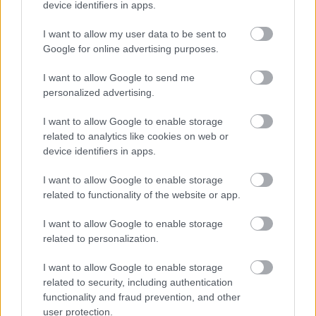
device identifiers in apps.
Δημοφιλείς Ειδήσεις
I want to allow my user data to be sent to
Google for online advertising purposes.
I want to allow Google to send me
ΕΟΠΥΥ: Επίδομα έως 150 ευρώ – Ποιοι
personalized advertising.
ασφαλισμένοι το δικαιούνται
I want to allow Google to enable storage
related to analytics like cookies on web or
device identifiers in apps.
Τι σημαίνει η λέξη «ρίψασπις»
I want to allow Google to enable storage
related to functionality of the website or app.
Προσλήψεις σε σχολεία: 1.116 θέσεις
I want to allow Google to enable storage
related to personalization.
εργασίας με απολυτήριο γυμνασίου
I want to allow Google to enable storage
related to security, including authentication
functionality and fraud prevention, and other
Τουρισμός για Όλους 2026: Ποιοι
user protection.