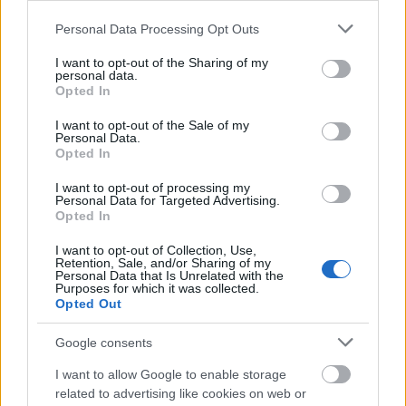
Please note that this website/app uses one or more Google
Personal Data Processing Opt Outs
services and may gather and store information including but
not limited to your visit or usage behaviour. You may click to
I want to opt-out of the Sharing of my
personal data.
grant or deny consent to Google and its third-party tags to
Opted In
ΑΣΕΠ: Εξ αποστάσεως η πιο Εύκολη
use your data for below specified purposes in below Google
Πιστοποίηση Υπολογιστών σε 2
consent section.
I want to opt-out of the Sale of my
Personal Data.
μέρες
Opted In
I want to opt-out of processing my
Personal Data for Targeted Advertising.
Opted In
I want to opt-out of Collection, Use,
Μάθε πρώτος όλες τις σημαντικές
Retention, Sale, and/or Sharing of my
ειδήσεις.
Personal Data that Is Unrelated with the
Purposes for which it was collected.
Βάλε το proson.gr στα αποτελέσματα
Opted Out
αναζήτησης της Google
Google consents
I want to allow Google to enable storage
related to advertising like cookies on web or