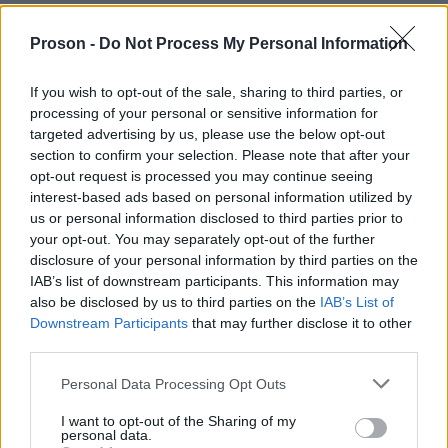
Proson -
Do Not Process My Personal Information
ΑΣΕΠ: Πιστοποίηση Αγγλικών σε
If you wish to opt-out of the sale, sharing to third parties, or
μόνο 2 ημέρες στα χέρια σας
processing of your personal or sensitive information for
targeted advertising by us, please use the below opt-out
section to confirm your selection. Please note that after your
opt-out request is processed you may continue seeing
interest-based ads based on personal information utilized by
us or personal information disclosed to third parties prior to
your opt-out. You may separately opt-out of the further
ΑΣΕΠ: Εξ αποστάσεως η πιο Εύκολη
disclosure of your personal information by third parties on the
Πιστοποίηση Υπολογιστών σε 2
IAB’s list of downstream participants. This information may
also be disclosed by us to third parties on the
IAB’s List of
μέρες
Downstream Participants
that may further disclose it to other
third parties.
Please note that this website/app uses one or more Google
Personal Data Processing Opt Outs
services and may gather and store information including but
not limited to your visit or usage behaviour. You may click to
I want to opt-out of the Sharing of my
Μάθε πρώτος όλες τις σημαντικές
personal data.
grant or deny consent to Google and its third-party tags to