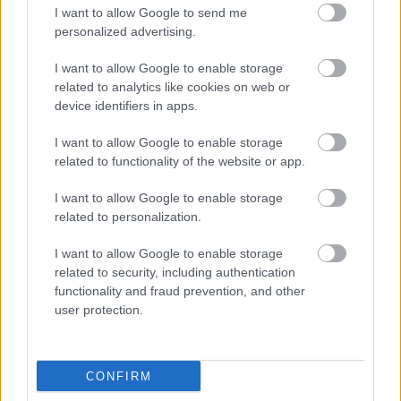
I want to allow Google to send me
personalized advertising.
ΔΥΠΑ/ΟΑΕΔ: 8.000 νέες προσλήψεις -
I want to allow Google to enable storage
Από σήμερα οι αιτήσεις
related to analytics like cookies on web or
device identifiers in apps.
I want to allow Google to enable storage
Μόνιμοι στη ΣΤΑΣΥ: Θέσεις για
related to functionality of the website or app.
απόφοιτους λυκείου - Λήγουν οι
I want to allow Google to enable storage
αιτήσεις
related to personalization.
I want to allow Google to enable storage
related to security, including authentication
functionality and fraud prevention, and other
Tags
user protection.
Χρήματα
Θέρμανση
CONFIRM