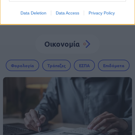
Data Deletion
Data Access
Privacy Policy
Οικονομία
Φορολογία
Τράπεζες
ΕΣΠΑ
Επιδόματα