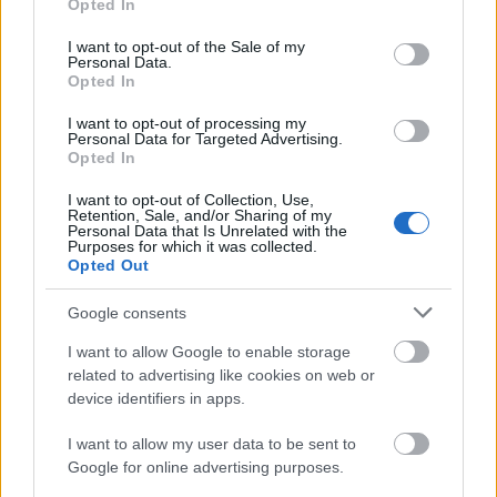
ειδήσεις.
Opted In
use your data for below specified purposes in below Google
Βάλε το proson.gr στα αποτελέσματα
consent section.
I want to opt-out of the Sale of my
αναζήτησης της Google
Personal Data.
Opted In
I want to opt-out of processing my
Personal Data for Targeted Advertising.
Opted In
Δημοφιλείς Ειδήσεις
I want to opt-out of Collection, Use,
Retention, Sale, and/or Sharing of my
Personal Data that Is Unrelated with the
Purposes for which it was collected.
Opted Out
Τουρισμός για Όλους 2026: Ανοίγει
Google consents
σήμερα η πλατφόρμα - Ποια ΑΦΜ
κάνουν αίτηση
I want to allow Google to enable storage
related to advertising like cookies on web or
device identifiers in apps.
I want to allow my user data to be sent to
ΕΟΠΥΥ: Επίδομα έως 900 ευρώ - Ποιοι
Google for online advertising purposes.
το παίρνουν