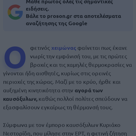
Μάθε πρώτος όλες τις σημαντικές
ειδήσεις.
Βάλε το proson.gr στα αποτελέσματα
αναζήτησης της Google
Ο
χειμώνας
φετινός
φαίνεται πως έκανε
νωρίς την εμφάνισή του, με τις πρώτες
βροχές και τις χαμηλές θερμοκρασίες να
γίνονται ήδη αισθητές, κυρίως στις ορεινές
περιοχές της χώρας. Μαζί με το κρύο, ήρθε και
αγορά των
αυξημένη κινητικότητα στην
καυσόξυλων,
καθώς πολλοί πολίτες σπεύδουν να
εξασφαλίσουν εγκαίρως τη θέρμανσή τους.
Σύμφωνα με τον έμπορο καυσόξυλων Κυριάκο
Νεστορίδη, που μίλησε στην ΕΡΤ, η φετινή ζήτηση