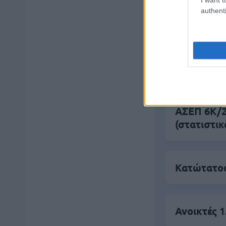
Βάλε
authenti
Δημοφιλ
ΑΣΕΠ 6Κ/20
(στατιστικ
Κατώτατος
Ανοικτές 1