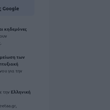
ς Google
αι κηδεμόνες
ουν
ς
.
 μείωση των
απτυξιακή
νου για την
Ελληνική
με την
etaa.gr,