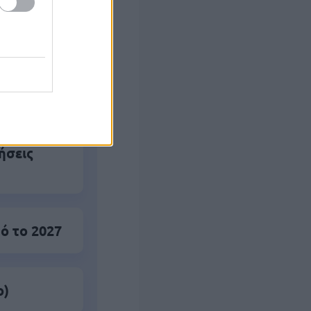
ς Google
ήσεις
ό το 2027
ο)