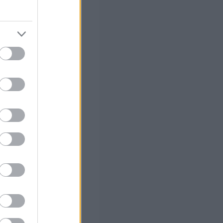
του Ταμείου
 σας
στών σε 2