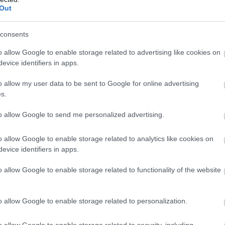
ι σε 12 εκατ. ευρώ και χρηματοδοτείται από πόρους 
Out
ι Ανθεκτικότητας.
consents
o allow Google to enable storage related to advertising like cookies on
τοποίηση Αγγλικών σε μόνο 2 ημέρες στα χέρια
evice identifiers in apps.
o allow my user data to be sent to Google for online advertising
s.
to allow Google to send me personalized advertising.
αποστάσεως η πιο Εύκολη Πιστοποίηση Υπολογι
o allow Google to enable storage related to analytics like cookies on
evice identifiers in apps.
o allow Google to enable storage related to functionality of the website
o allow Google to enable storage related to personalization.
πρώτος όλες τις σημαντικές ειδήσεις.
o allow Google to enable storage related to security, including