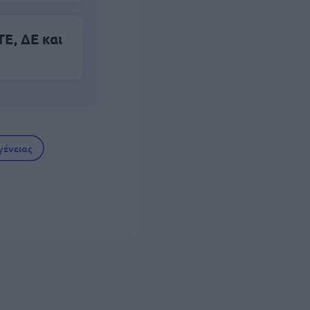
Ε, ΔΕ και
γένειας