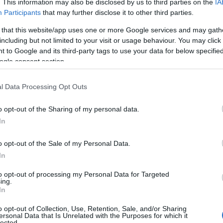
. This information may also be disclosed by us to third parties on the
IA
ος
υπέχουν θέση Υπεύθυνης Δήλωσης του Νόμιμου Ε
Participants
that may further disclose it to other third parties.
φελούμενου.
 that this website/app uses one or more Google services and may gath
γγραφα που αποστέλλονται με οποιονδήποτε άλλο τ
including but not limited to your visit or usage behaviour. You may click 
 to Google and its third-party tags to use your data for below specifi
ς υποβολής στο πληροφοριακό σύστημα
δεν θα γίνον
ogle consent section.
ι.
l Data Processing Opt Outs
μα
θα ενταχθούν και θα λάβουν voucher 2.500 ωφελο
τα οριστικά αποτελέσματα.
o opt-out of the Sharing of my personal data.
In
λογή των δυνητικά ωφελούμενων θα λαμβάνονται υπό
o opt-out of the Sale of my Personal Data.
 που αφορούν στο οικογενειακό εισόδημα, καθώς και
In
 και κοινωνική κατάσταση των αιτούντων, εφόσον πλη
Η αίτηση των ωφελού
ς προϋποθέσεις συμμετοχής.
to opt-out of processing my Personal Data for Targeted
ing.
αποκλειστικά ηλεκτρονικά μέσω ειδικού πληροφορια
In
o opt-out of Collection, Use, Retention, Sale, and/or Sharing
ισμός της πρόσκλησης
π
για τους ωφελούμενους του
ersonal Data that Is Unrelated with the Purposes for which it
lected.