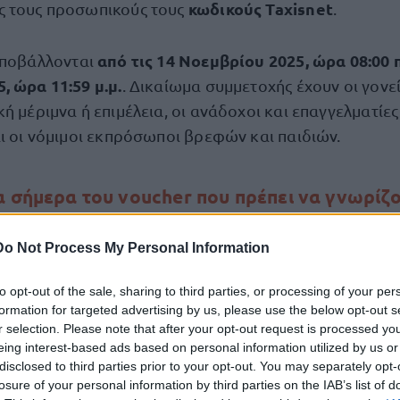
κωδικούς Taxisnet
ς τους προσωπικούς τους
.
από τις 14 Νοεμβρίου 2025, ώρα 08:00 π.
ποβάλλονται
, ώρα 11:59 μ.μ.
. Δικαίωμα συμμετοχής έχουν οι γονε
ή μέριμνα ή επιμέλεια, οι ανάδοχοι και επαγγελματίε
αι οι νόμιμοι εκπρόσωποι βρεφών και παιδιών.
 σήμερα του voucher που πρέπει να γνωρίζο
νες
Do Not Process My Personal Information
ωφελούμενο παιδί
ια κάθε
ανέρχεται σε: οκτακόσια 
 ελάχιστον 20 συνεδρίες ανά μήνα, σε εξακόσια (600)
to opt-out of the sale, sharing to third parties, or processing of your per
formation for targeted advertising by us, please use the below opt-out s
τ’ ελάχιστον 15 συνεδριών ανά μήνα ή τετρακόσια (4
r selection. Please note that after your opt-out request is processed y
 ελάχιστον 10 συνεδρίες ανά μήνα.
eing interest-based ads based on personal information utilized by us or
disclosed to third parties prior to your opt-out. You may separately opt-
αφα που θα υποβληθούν ηλεκτρονικά στην πλατφόρ
losure of your personal information by third parties on the IAB’s list of