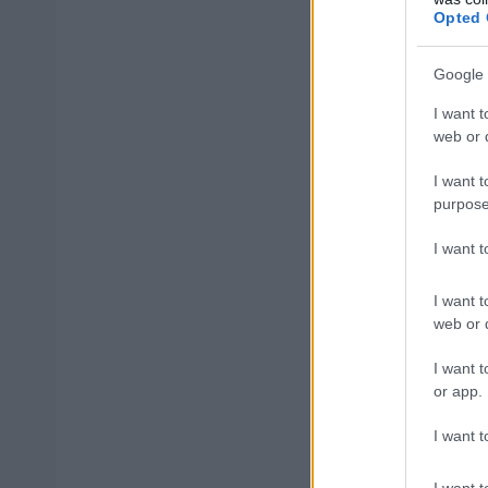
ΠΠΠ
ανέρχετα
Opted 
Ανάκαμψης κα
Google 
I want t
ΑΣΕΠ: Πισ
web or d
I want t
purpose
I want 
ΑΣΕΠ: Εξ 
I want t
μέρες
web or d
I want t
or app.
I want t
Μάθε 
I want t