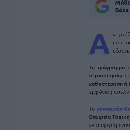
Μάθε 
Βάλε
Α
ναρτήθ
που επ
εξατομ
πρόγραμμα
Το
σ
περιορισμών
πο
καθυστέρηση ή 
εμφάνιση αυτών
υπουργείο Κο
Το
Εταιρεία Τοπικ
ενδιαφερόμενους