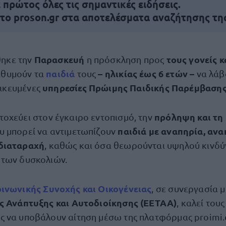
πρώτος όλες τις σημαντικές ειδήσεις.
 το proson.gr στα αποτελέσματα αναζήτησης τη
Παρασκευή
τους γονείς κ
ηκε την
η πρόσκληση προς
παιδιά
– ηλικίας έως 6 ετών –
ιθυμούν τα
τους
να λάβ
υπηρεσίες Πρώιμης Παιδικής Παρέμβαση
ικευμένες
πρόληψη και τη
τοχεύει στον έγκαιρο εντοπισμό, την
παιδιά με αναπηρία, αν
υ μπορεί να αντιμετωπίζουν
διαταραχή
, καθώς και όσα θεωρούνται υψηλού κινδύ
 των δυσκολιών.
ινωνικής Συνοχής και Οικογένειας
, σε συνεργασία 
ής Ανάπτυξης και Αυτοδιοίκησης (ΕΕΤΑΑ)
, καλεί τους
 να υποβάλουν αίτηση μέσω της πλατφόρμας proimi.e