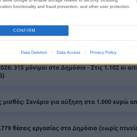
 το proson.gr στα αποτελέσματα αναζήτησης τη
cation functionality and fraud prevention, and other user protection.
CONFIRM
είς Ειδήσεις
Data Deletion
Data Access
Privacy Policy
26: 315 μόνιμοι στο Δημόσιο - Στις 1.102 οι αιτ
ά)
 μισθός: Σενάριο για αύξηση στα 1.000 ευρώ απ
.779 θέσεις εργασίας στο Δημόσιο (χωρίς πτυχί