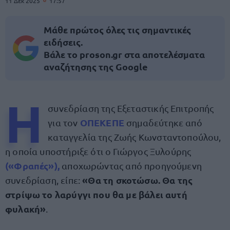
11 Δεκ 2025
17:57
Μάθε πρώτος όλες τις σημαντικές
ειδήσεις.
Βάλε το proson.gr στα αποτελέσματα
αναζήτησης της Google
Η
συνεδρίαση της Εξεταστικής Επιτροπής
ΟΠΕΚΕΠΕ
για τον
σημαδεύτηκε από
καταγγελία της Ζωής Κωνσταντοπούλου,
η οποία υποστήριξε ότι ο Γιώργος Ξυλούρης
(«Φραπές»),
αποχωρώντας από προηγούμενη
«Θα τη σκοτώσω. Θα της
συνεδρίαση, είπε:
στρίψω το λαρύγγι που θα με βάλει αυτή
φυλακή»
.