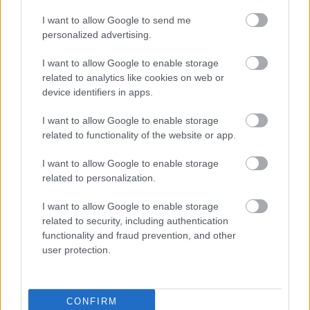
Η θέση της Νέας Δημοκρατίας
I want to allow Google to send me
personalized advertising.
Πηγές της ΝΔ ανέφεραν ότι τα πρακτικά θα
αποσταλούν στον εισαγγελέα, «ώστε να
I want to allow Google to enable storage
related to analytics like cookies on web or
προστατευθεί το κύρος της Επιτροπής».
device identifiers in apps.
Υπενθύμισαν επίσης ότι ο Ξυλούρης στη
δικογραφία της Ευρωπαϊκής Εισαγγελίας
I want to allow Google to enable storage
related to functionality of the website or app.
χαρακτηρίζεται «ηγετικό στέλεχος εγκληματικής
οργάνωσης».
I want to allow Google to enable storage
related to personalization.
Η εξέταση του Γιώργου Ξυλούρη στην Εξεταστική
I want to allow Google to enable storage
Επιτροπή για τον ΟΠΕΚΕΠΕ κατέληξε σε μία από τις
related to security, including authentication
πιο οξείες διαδικασίες των τελευταίων ετών, με
functionality and fraud prevention, and other
user protection.
έντονους διαλόγους, σιωπές, καταγγελίες και
πολιτική αντιπαράθεση. Η παραπομπή των
πρακτικών στον εισαγγελέα αναμένεται να
CONFIRM