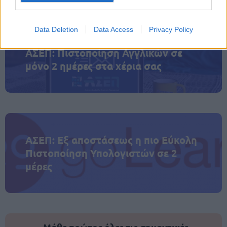
καθορίσει τη συνέχεια της έρευνας.
Data Deletion
Data Access
Privacy Policy
ΑΣΕΠ: Πιστοποίηση Αγγλικών σε
μόνο 2 ημέρες στα χέρια σας
ΑΣΕΠ: Εξ αποστάσεως η πιο Εύκολη
Πιστοποίηση Υπολογιστών σε 2
μέρες
Μάθε πρώτος όλες τις σημαντικές