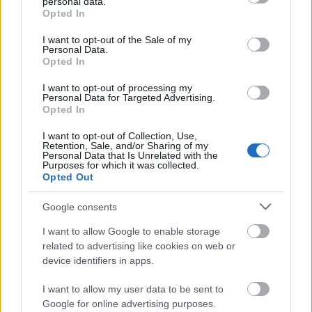
personal data.
grant or deny consent to Google and its third-party tags to
Οι αντιδράσεις των κομμάτων
Opted In
use your data for below specified purposes in below Google
consent section.
I want to opt-out of the Sale of my
Personal Data.
Η θέση της Κωνσταντοπούλου
Opted In
I want to opt-out of processing my
Κατήγγειλε ότι ο μάρτυρας προστατεύεται και πως
Personal Data for Targeted Advertising.
Opted In
η άρνηση απαντήσεων «δείχνει ότι υπάρχουν
αλληλοεκβιασμοί». Ζήτησε να υποχρεωθεί ο
I want to opt-out of Collection, Use,
Retention, Sale, and/or Sharing of my
μάρτυρας να απαντήσει.
Personal Data that Is Unrelated with the
Purposes for which it was collected.
Opted Out
Οι θέσεις ΣΥΡΙΖΑ, ΚΚΕ και ΝΕΑΡ
Google consents
I want to allow Google to enable storage
Βουλευτές έκαναν λόγο για «άρνηση μαρτυρίας»
related to advertising like cookies on web or
και ζήτησαν να εφαρμοστεί η αυτόφωρη
device identifiers in apps.
διαδικασία.
I want to allow my user data to be sent to
Google for online advertising purposes.