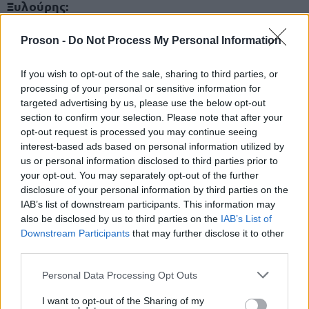
Ξυλούρης:
«Επικαλούμαι το δικαίωμα της σιωπής.»
Proson -
Do Not Process My Personal Information
Ερωτήσεις για τις συναντήσεις με
If you wish to opt-out of the sale, sharing to third parties, or
στελέχη του ΟΠΕΚΕΠΕ
processing of your personal or sensitive information for
targeted advertising by us, please use the below opt-out
section to confirm your selection. Please note that after your
Ο μάρτυρας επιβεβαίωσε ότι είχε τρεις
opt-out request is processed you may continue seeing
συναντήσεις εκτός υπηρεσίας με την υπάλληλο
interest-based ads based on personal information utilized by
Παρασκευή Τυχεροπούλου, αλλά αρνήθηκε να
us or personal information disclosed to third parties prior to
your opt-out. You may separately opt-out of the further
δώσει περισσότερες πληροφορίες.
disclosure of your personal information by third parties on the
IAB’s list of downstream participants. This information may
Αντίθετα, διέψευσε κυβερνητικούς παράγοντες
also be disclosed by us to third parties on the
IAB’s List of
Downstream Participants
that may further disclose it to other
που κατέθεσαν ότι είχε εισβάλει απειλητικά στα
third parties.
γραφεία τους. Δήλωσε ότι οι ίδιοι τον είχαν
Please note that this website/app uses one or more Google
Personal Data Processing Opt Outs
καλέσει σε συναντήσεις.
services and may gather and store information including but
not limited to your visit or usage behaviour. You may click to
I want to opt-out of the Sharing of my