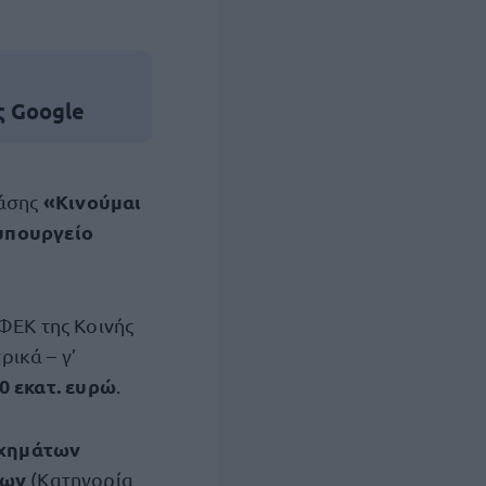
ς Google
«Κινούμαι
ράσης
υπουργείο
ΦΕΚ της Κοινής
ικά – γ’
0 εκατ. ευρώ
.
χημάτων
πων
(Κατηγορία