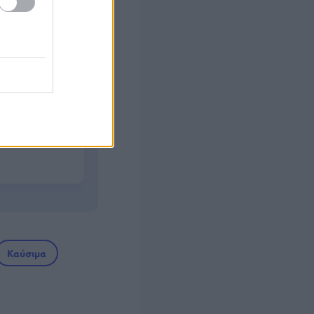
ο
500ευρο
νετε
Καύσιμα