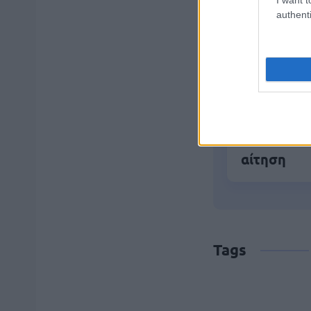
ΑΣΕΠ: Νέο
authenti
Εξωτερικ
Αλλάζουν 
ΔΥΠΑ: 1.00
αίτηση
Tags