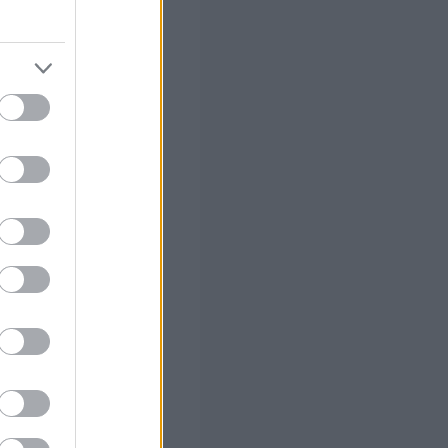
ς Google
 (με μόρια)