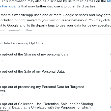
. This information may also be disclosed by us to third parties on the
IA
οθεσμία
υποβολή νέων
αιτήσεων
παρατείνετ
για την
Participants
that may further disclose it to other third parties.
 Ιουνίου 2026
. Ωστόσο, υπάρχει η δυνατότητα η προθ
 that this website/app uses one or more Google services and may gath
ν εξαντληθούν οι διαθέσιμοι πόροι.
including but not limited to your visit or usage behaviour. You may click 
 to Google and its third-party tags to use your data for below specifi
ται, το υπουργείο Υποδομών και Μεταφορών στοχεύε
ogle consent section.
χιση της δράσης
«Κινούμαι Ηλεκτρικά» μέσα στο 2026
l Data Processing Opt Outs
τικών πόρων.
o opt-out of the Sharing of my personal data.
In
τοποίηση Αγγλικών σε μόνο 2 ημέρες στα χέρια
o opt-out of the Sale of my Personal Data.
In
to opt-out of processing my Personal Data for Targeted
ing.
In
αποστάσεως η πιο Εύκολη Πιστοποίηση Υπολογι
o opt-out of Collection, Use, Retention, Sale, and/or Sharing
ersonal Data that Is Unrelated with the Purposes for which it
lected.