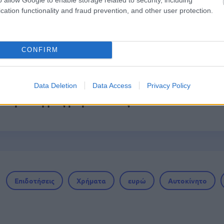
ς γραπτός διαγωνισμός - Μόνιμοι στο υπουργεί
cation functionality and fraud prevention, and other user protection.
ών
CONFIRM
τα χαρτονομίσματα ευρώ – Οριστικά εκτός το 
Data Deletion
Data Access
Privacy Policy
0 προσλήψεις με μισθό έως 1.250€ - Πού θα κά
Επιδοτήσεις
Χρήματα
ευρώ
Αυτοκίνητο