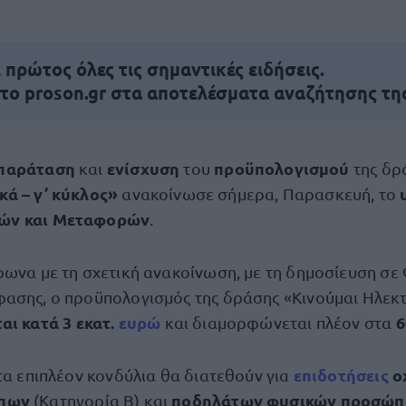
πρώτος όλες τις σημαντικές ειδήσεις.
 το proson.gr στα αποτελέσματα αναζήτησης τη
 παράταση
ενίσχυση
προϋπολογισμού
και
του
της δ
κά – γ’ κύκλος»
ανακοίνωσε σήμερα, Παρασκευή, το
ών και Μεταφορών
.
φωνα με τη σχετική ανακοίνωση, με τη δημοσίευση σε 
ασης, ο προϋπολογισμός της δράσης «Κινούμαι Ηλεκτρ
αι κατά 3 εκατ.
ευρώ
6
και διαμορφώνεται πλέον στα
επιδοτήσεις
ο
τα επιπλέον κονδύλια θα διατεθούν για
ώπων
ποδηλάτων φυσικών προσώ
(Κατηγορία Β) και