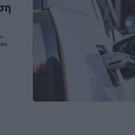
ση
ων
ίου