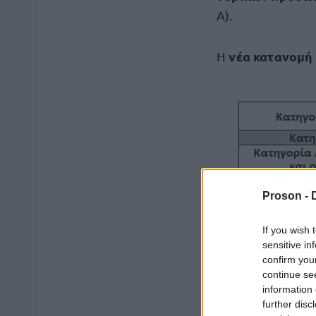
Α).
νέα κατανομή
Η
Proson -
If you wish 
sensitive in
confirm you
continue se
Έως τις 30 Ι
information 
further disc