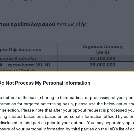
 του προϋπολογισμού
έχει ως εξής:
Do Not Process My Personal Information
to opt-out of the sale, sharing to third parties, or processing of your per
formation for targeted advertising by us, please use the below opt-out s
r selection. Please note that after your opt-out request is processed y
eing interest-based ads based on personal information utilized by us or
ουνίου η υποβολή των αιτήσεων
disclosed to third parties prior to your opt-out. You may separately opt-
losure of your personal information by third parties on the IAB’s list of