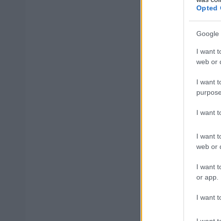
μέρες
Opted 
Google 
I want t
Μάθε 
web or d
Βάλε
I want t
purpose
I want 
Δημοφιλ
I want t
web or d
I want t
or app.
ΑΣΕΠ: Αυτέ
I want t
I want t