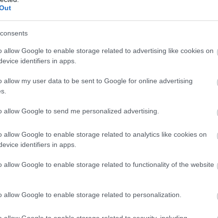
Out
consents
o allow Google to enable storage related to advertising like cookies on
πρώτος όλες τις σημαντικές ειδήσεις.
evice identifiers in apps.
 το proson.gr στα αποτελέσματα αναζήτησης τη
o allow my user data to be sent to Google for online advertising
s.
to allow Google to send me personalized advertising.
είς Ειδήσεις
o allow Google to enable storage related to analytics like cookies on
evice identifiers in apps.
o allow Google to enable storage related to functionality of the website
ς είναι οι δύο επόμενες προκηρύξεις «μαμούθ»
o allow Google to enable storage related to personalization.
o allow Google to enable storage related to security, including