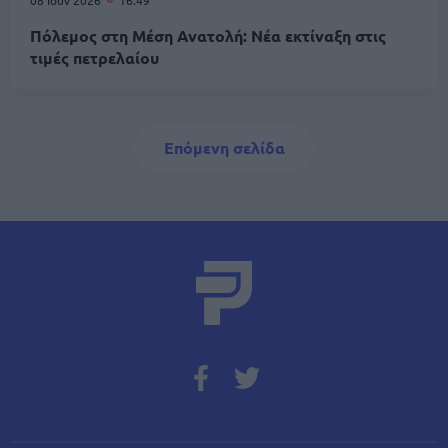
08 Ιουν 2026
16:49
Πόλεμος στη Μέση Ανατολή: Νέα εκτίναξη στις
τιμές πετρελαίου
Σελιδοποίηση
Next page
Επόμενη σελίδα