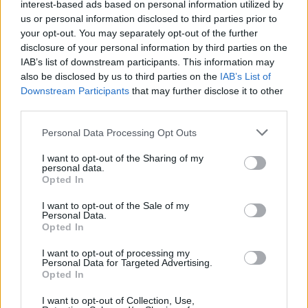
interest-based ads based on personal information utilized by
επόμενη εβδομάδα – Νέες αυξήσεις στις τιμές
us or personal information disclosed to third parties prior to
your opt-out. You may separately opt-out of the further
disclosure of your personal information by third parties on the
Επιδόματα
IAB’s list of downstream participants. This information may
also be disclosed by us to third parties on the
IAB’s List of
08 Ιουλ 2026
08:24
Downstream Participants
that may further disclose it to other
third parties.
Fuel Pass: Μέχρι τις 31 Ιουλίου η χρήση του
voucher – Τι ισχύει για τα ποσά που δεν
Please note that this website/app uses one or more Google
Personal Data Processing Opt Outs
αξιοποιηθούν
services and may gather and store information including but
not limited to your visit or usage behaviour. You may click to
I want to opt-out of the Sharing of my
personal data.
grant or deny consent to Google and its third-party tags to
Opted In
Κοινωνία
use your data for below specified purposes in below Google
consent section.
05 Ιουλ 2026
I want to opt-out of the Sale of my
12:55
Personal Data.
Opted In
Πότε τα ανοιχτά παράθυρα καίνε περισσότερο
καύσιμο από το κλιματιστικό
I want to opt-out of processing my
Personal Data for Targeted Advertising.
Opted In
Οικονομία
I want to opt-out of Collection, Use,