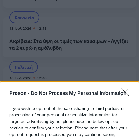
Κοινωνία
13 Ιουλ 2026
12:58
Ακρίβεια: Στα ύψη οι τιμές των καυσίμων - Αγγίζει
τα 2 ευρώ η αμόλυβδη
Πολιτική
10 Ιουλ 2026
12:08
Μητσοτάκης: Έκπτωση 10 λεπτών στη βενζίνη και 5
Proson -
Do Not Process My Personal Information
λεπτών στο ντίζελ έως το τέλος Αυγούστου
If you wish to opt-out of the sale, sharing to third parties, or
processing of your personal or sensitive information for
Κοινωνία
targeted advertising by us, please use the below opt-out
09 Ιουλ 2026
10:35
section to confirm your selection. Please note that after your
opt-out request is processed you may continue seeing
Καύσιμα: Πάνω από τα 2 ευρώ η αμόλυβδη από την