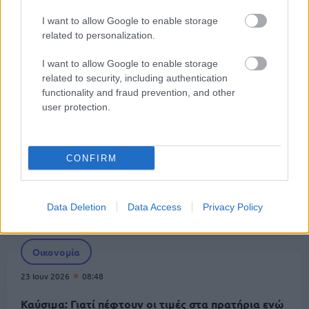
Οικονομία
I want to allow Google to enable storage
25 Ιουν 2026
14:56
related to personalization.
Επίδομα θέρμανσης: Νέα ευκαιρία για διορθώσεις
I want to allow Google to enable storage
στα παραστατικά – Τι πρέπει να γνωρίζουν οι
related to security, including authentication
δικαιούχοι
functionality and fraud prevention, and other
user protection.
Οικονομία
24 Ιουν 2026
12:56
CONFIRM
ΑΑΔΕ: Υποχρεωτική αναγραφή ΑΦΜ στις
επαγγελματικές αγορές καυσίμων – Τέλος οι
Data Deletion
Data Access
Privacy Policy
αποδείξεις λιανικής
Οικονομία
23 Ιουν 2026
08:48
Καύσιμα: Γιατί πέφτουν οι τιμές στα πρατήρια ενώ