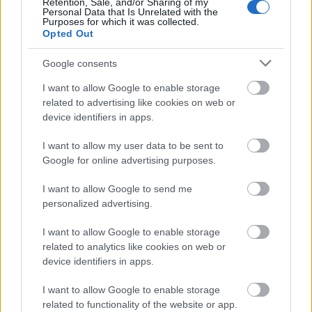
Retention, Sale, and/or Sharing of my
03 Ιουλ 2026
11:08
Personal Data that Is Unrelated with the
Purposes for which it was collected.
Opted Out
Πετρέλαιο κίνησης: Μικρή η αύξηση στις τιμές μετά
τη λήξη της επιδότησης
Google consents
I want to allow Google to enable storage
Πολιτική
related to advertising like cookies on web or
device identifiers in apps.
30 Ιουν 2026
11:50
Μητσοτάκης στο Υπουργικό: Νέα πτώση στη
I want to allow my user data to be sent to
βενζίνη και πάγωμα τιμών για δύο μήνες
Google for online advertising purposes.
I want to allow Google to send me
personalized advertising.
Πολιτική
26 Ιουν 2026
12:56
I want to allow Google to enable storage
related to analytics like cookies on web or
Θεοδωρικάκος: Νέες μειώσεις τιμών στα σούπερ
device identifiers in apps.
μάρκετ – Τέλος το πλαφόν στα καύσιμα
I want to allow Google to enable storage
related to functionality of the website or app.