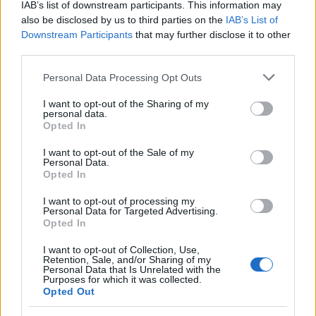
IAB’s list of downstream participants. This information may
ότι δυσκολεύεται να προβλέψει την οικονομική του
also be disclosed by us to third parties on the
IAB’s List of
Downstream Participants
that may further disclose it to other
κατάσταση.
third parties.
Please note that this website/app uses one or more Google
επιδείνωση του οικονομικού κλίματος
Η
Personal Data Processing Opt Outs
services and may gather and store information including but
αποτυπώνεται και στις προθέσεις κατανάλωσης και
not limited to your visit or usage behaviour. You may click to
I want to opt-out of the Sharing of my
personal data.
επενδύσεων των νοικοκυριών. Παρότι
grant or deny consent to Google and its third-party tags to
Opted In
use your data for below specified purposes in below Google
καταγράφηκε μικρή βελτίωση στην πρόθεση
consent section.
I want to opt-out of the Sale of my
αγοράς ή κατασκευής κατοικίας, ο σχετικός δείκτης
Personal Data.
Opted In
παραμένει σε ιδιαίτερα χαμηλά επίπεδα, στις -89,8
μονάδες. Ακόμη μεγαλύτερη είναι η πτώση στην
I want to opt-out of processing my
Personal Data for Targeted Advertising.
πρόθεση πραγματοποίησης σημαντικών δαπανών
Opted In
για ανακαίνιση ή βελτίωση κατοικίας, με τον δείκτη
I want to opt-out of Collection, Use,
να διαμορφώνεται στις -85,2 μονάδες από -77,9 το
Retention, Sale, and/or Sharing of my
Personal Data that Is Unrelated with the
προηγούμενο τρίμηνο. Μόλις το 4,6% των
Purposes for which it was collected.
Opted Out
νοικοκυριών δηλώνει πιθανό να προχωρήσει σε
αντίστοιχες δαπάνες μέσα στον επόμενο χρόνο,