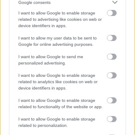
Google consents
έναντι 10,3% το προηγούμενο τρίμηνο.
I want to allow Google to enable storage
related to advertising like cookies on web or
συγκεκριμένοι πρόδρομοι
δείκτες
Οι
θεωρούνται
device identifiers in apps.
ιδιαίτερα κρίσιμοι για την πορεία της ιδιωτικής
I want to allow my user data to be sent to
κατανάλωσης και της φορολογικής συνέπειας των
Google for online advertising purposes.
πολιτών, καθώς αποτυπώνουν την αυξανόμενη
I want to allow Google to send me
πίεση που δέχονται τα εισοδήματα των
personalized advertising.
νοικοκυριών. Ο συνδυασμός ακρίβειας, υψηλού
ενεργειακού κόστους, γεωπολιτικής αβεβαιότητας
I want to allow Google to enable storage
related to analytics like cookies on web or
και επιδείνωσης της καταναλωτικής εμπιστοσύνης
device identifiers in apps.
δημιουργεί, σύμφωνα με αναλυτές της αγοράς,
I want to allow Google to enable storage
ισχυρές ενδείξεις ότι ο αριθμός των οφειλετών
related to functionality of the website or app.
προς την εφορία θα συνεχίσει να αυξάνεται και
τους επόμενους μήνες.
I want to allow Google to enable storage
related to personalization.