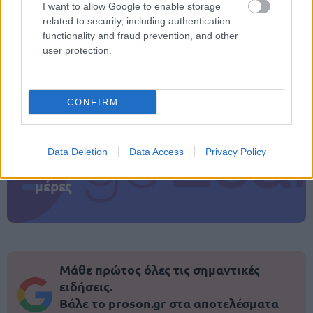
I want to allow Google to enable storage
related to security, including authentication
ΑΣΕΠ: Πιστοποίηση Αγγλικών σε
functionality and fraud prevention, and other
μόνο 2 ημέρες στα χέρια σας
user protection.
CONFIRM
ΑΣΕΠ: Εξ αποστάσεως η πιο Εύκολη
Data Deletion
Data Access
Privacy Policy
Πιστοποίηση Υπολογιστών σε 2
μέρες
Μάθε πρώτος όλες τις σημαντικές
ειδήσεις.
Βάλε το proson.gr στα αποτελέσματα