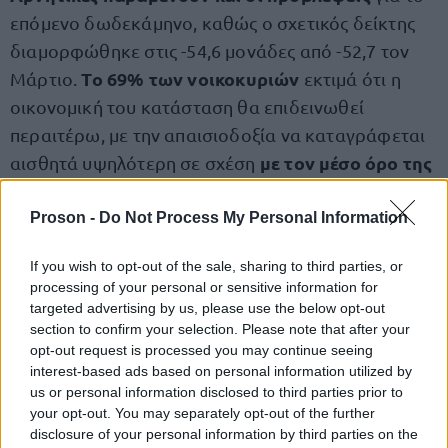
επόμενο δωδεκάμηνο, καθώς ο σχετικός δείκτης
διαμορφώθηκε στις -54,6 μονάδες από -52,7 τον
Το 69% των νοικοκυριών
Μάρτιο.
εκτιμά ότι η
οικονομική του κατάσταση θα επιδεινωθεί
περαιτέρω, με την απαισιοδοξία να καταγράφεται
με τον μέσο όρο της
αισθητά υψηλότερη σε σχέση
Ευρωπαϊκής Ένωσης και της Ευρωζώνης
.
Proson -
Do Not Process My Personal Information
Την ίδια στιγμή, επιδεινώνονται και οι προσδοκίες
If you wish to opt-out of the sale, sharing to third parties, or
για τη συνολική πορεία της ελληνικής οικονομίας. Ο
processing of your personal or sensitive information for
δείκτης προβλέψεων για την οικονομική
targeted advertising by us, please use the below opt-out
section to confirm your selection. Please note that after your
κατάσταση της χώρας διαμορφώθηκε στις -59,2
opt-out request is processed you may continue seeing
μονάδες, ενώ το 75% των καταναλωτών προβλέπει
interest-based ads based on personal information utilized by
επιδείνωση μέσα στους επόμενους 12 μήνες.
us or personal information disclosed to third parties prior to
your opt-out. You may separately opt-out of the further
Παράλληλα, αυξάνεται και η αβεβαιότητα για το
disclosure of your personal information by third parties on the
μέλλον, καθώς το 65,6% των νοικοκυριών δηλώνει