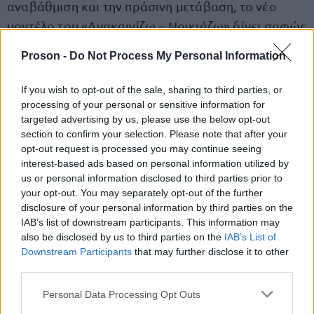
αναβάθμιση και την πράσινη μετάβαση, το νέο
μοντέλο του «Ανακαινίζω – Νοικιάζω» δίνει σαφώς
μεγαλύτερο περιθώριο επιλογών στους
Proson -
Do Not Process My Personal Information
δικαιούχους.
If you wish to opt-out of the sale, sharing to third parties, or
μόλις το 20%
Στο πλαίσιο αυτό,
του συνολικού
processing of your personal or sensitive information for
targeted advertising by us, please use the below opt-out
προϋπολογισμού απαιτείται να κατευθύνεται
section to confirm your selection. Please note that after your
υποχρεωτικά σε ενεργειακές παρεμβάσεις, όπως η
opt-out request is processed you may continue seeing
τοποθέτηση θερμομόνωσης, η αντικατάσταση
interest-based ads based on personal information utilized by
us or personal information disclosed to third parties prior to
κουφωμάτων, η εγκατάσταση ηλιακού
your opt-out. You may separately opt-out of the further
θερμοσίφωνα ή αντλίας θερμότητας.
disclosure of your personal information by third parties on the
IAB’s list of downstream participants. This information may
also be disclosed by us to third parties on the
IAB’s List of
υπόλοιπο 80% της χρηματοδότησης
Το
μπορεί να
Downstream Participants
that may further disclose it to other
αξιοποιηθεί για ευρύτερες εργασίες ανακαίνισης
third parties.
και λειτουργικής αναβάθμισης, όπως η πλήρης
Please note that this website/app uses one or more Google
Personal Data Processing Opt Outs
ανακατασκευή κουζίνας και μπάνιου, η
services and may gather and store information including but