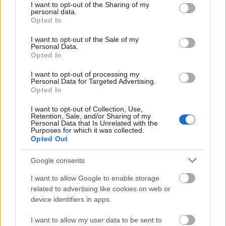
not limited to your visit or usage behaviour. You may click to
I want to opt-out of the Sharing of my
αντικατάσταση δαπέδων, οι ελαιοχρωματισμοί,
personal data.
grant or deny consent to Google and its third-party tags to
καθώς και απαραίτητες υδραυλικές και
Opted In
use your data for below specified purposes in below Google
ηλεκτρολογικές παρεμβάσεις.
consent section.
I want to opt-out of the Sale of my
Personal Data.
Opted In
στα 300
Παράλληλα, τίθεται ανώτατο όριο κόστους
I want to opt-out of processing my
ευρώ ανά τετραγωνικό μέτρο
για το σύνολο των
Personal Data for Targeted Advertising.
Opted In
επιλέξιμων εργασιών.
I want to opt-out of Collection, Use,
Retention, Sale, and/or Sharing of my
Personal Data that Is Unrelated with the
Προκλήσεις και εκκρεμότητες πριν το
Purposes for which it was collected.
άνοιγμα της πλατφόρμας
Opted Out
Google consents
οι εξαγγελίες
Παρά το γεγονός ότι
για τις
επιδοτήσεις
συγκαταλέγονται στις πιο
I want to allow Google to enable storage
related to advertising like cookies on web or
γενναιόδωρες των τελευταίων ετών, παράγοντες
device identifiers in apps.
της αγοράς εκφράζουν επιφυλάξεις σχετικά με την
τελική αποτελεσματικότητα του μέτρου.
I want to allow my user data to be sent to