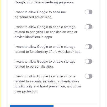
Google for online advertising purposes.
Κομβικό ζήτημα παραμένει η περιορισμένη
I want to allow Google to send me
personalized advertising.
διάθεση πολλών ιδιοκτητών
να επιστρέψουν στη
μακροχρόνια μίσθωση, καθώς ο φόβος για
I want to allow Google to enable storage
ασυνεπείς ενοικιαστές, σε συνδυασμό με το υψηλό
related to analytics like cookies on web or
device identifiers in apps.
φορολογικό βάρος, λειτουργούν αποτρεπτικά.
I want to allow Google to enable storage
Την ίδια ώρα, εκκρεμούν κρίσιμες λεπτομέρειες για
related to functionality of the website or app.
την πλήρη εφαρμογή του προγράμματος, καθώς
I want to allow Google to enable storage
δεν έχουν ακόμη ανακοινωθεί τα τελικά
related to personalization.
εισοδηματικά κριτήρια, τα απαιτούμενα
I want to allow Google to enable storage
δικαιολογητικά, η ακριβής διαδικασία υποβολής
related to security, including authentication
αιτήσεων, αλλά και το χρονοδιάγραμμα
functionality and fraud prevention, and other
user protection.
εκταμίευσης των χρημάτων.
Παρά τις αβεβαιότητες, εκτιμάται ότι το