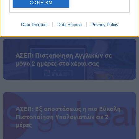
CONFIRM
ενδιαφέρον των πολιτών θα είναι ιδιαίτερα
αυξημένο, με τη ζήτηση να αναμένεται να κινηθεί σε
πολύ υψηλά επίπεδα.
Data Deletion
Data Access
Privacy Policy
ΑΣΕΠ: Πιστοποίηση Αγγλικών σε
μόνο 2 ημέρες στα χέρια σας
ΑΣΕΠ: Εξ αποστάσεως η πιο Εύκολη
Πιστοποίηση Υπολογιστών σε 2
μέρες