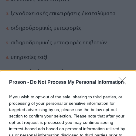
ξενοδοχειακές επιχειρήσεις / καταλύματα
σιδηροδρομικές μεταφορές
σιδηροδρομικές μεταφορές επιβατών
υπηρεσίες ταξί
υπηρεσίες λεωφορείων
Proson -
Do Not Process My Personal Information
θαλάσσιες μεταφορές / ακτοπλοϊκά
If you wish to opt-out of the sale, sharing to third parties, or
ενοικίαση θαλάσσιων σκαφών
processing of your personal or sensitive information for
targeted advertising by us, please use the below opt-out
μαρίνες / παροχή υπηρεσιών σε μαρίνες
section to confirm your selection. Please note that after your
opt-out request is processed you may continue seeing
interest-based ads based on personal information utilized by
λοιπές αερομεταφορές
us or personal information disclosed to third parties prior to