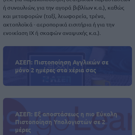
ή συναυλιών, για την αγορά βιβλίων κ.α.), καθώς
και μεταφορών (ταξί, λεωφορεία, τρένα,
ακτοπλοϊκά - αεροπορικά εισιτήρια ή για την
ενοικίαση ΙΧ ή σκαφών αναψυχής κ.α.).
ΑΣΕΠ: Πιστοποίηση Αγγλικών σε
μόνο 2 ημέρες στα χέρια σας
ΑΣΕΠ: Εξ αποστάσεως η πιο Εύκολη
Πιστοποίηση Υπολογιστών σε 2
μέρες