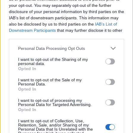
your opt-out. You may separately opt-out of the further
αεροδρόμια / αεροσταθμοί
disclosure of your personal information by third parties on the
IAB’s list of downstream participants. This information may
ταξιδιωτικά πρακτορεία
also be disclosed by us to third parties on the
IAB’s List of
Downstream Participants
that may further disclose it to other
λοιπές μεταφορές
third parties.
Please note that this website/app uses one or more Google
Personal Data Processing Opt Outs
ενοικίαση σκαφών
services and may gather and store information including but
not limited to your visit or usage behaviour. You may click to
I want to opt-out of the Sharing of my
personal data.
μεταφορές
grant or deny consent to Google and its third-party tags to
Opted In
use your data for below specified purposes in below Google
consent section.
ενοικίαση τροχόσπιτων κ.λπ.
I want to opt-out of the Sale of my
Personal Data.
Opted In
λοιπές ξενοδοχειακές επιχειρήσεις /
I want to opt-out of processing my
καταλύματα
Personal Data for Targeted Advertising.
Opted In
κατασκηνώσεις αναψυχής και αθλητισμού
I want to opt-out of Collection, Use,
Retention, Sale, and/or Sharing of my
Personal Data that Is Unrelated with the
campings