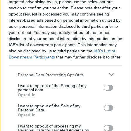
targeted advertising by us, please use the below opt-out
Protergia:
15,99 σεντς ανά κιλοβατώρα από
section to confirm your selection. Please note that after your
(15,99 τον Αύγουστο)
opt-out request is processed you may continue seeing
interest-based ads based on personal information utilized by
We Energy:
19,10 σεντς ανά κιλοβατώρα από
us or personal information disclosed to third parties prior to
your opt-out. You may separately opt-out of the further
(24,36 τον Αύγουστο)
disclosure of your personal information by third parties on the
IAB’s list of downstream participants. This information may
OTE Estate:
17,42 σεντς ανά κιλοβατώρα από
also be disclosed by us to third parties on the
IAB’s List of
(16,81 τον Αύγουστο)
Downstream Participants
that may further disclose it to other
third parties.
Please note that this website/app uses one or more Google
Personal Data Processing Opt Outs
services and may gather and store information including but
ΑΣΕΠ: Πιστοποίηση Αγγλικών σε
not limited to your visit or usage behaviour. You may click to
I want to opt-out of the Sharing of my
personal data.
μόνο 2 ημέρες στα χέρια σας
grant or deny consent to Google and its third-party tags to
Opted In
use your data for below specified purposes in below Google
consent section.
I want to opt-out of the Sale of my
Personal Data.
Opted In
I want to opt-out of processing my
Personal Data for Targeted Advertising.