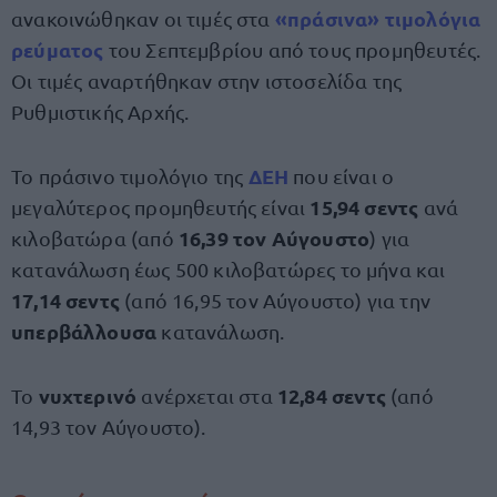
«
πράσινα
»
τιμολόγια
ανακοινώθηκαν οι τιμές στα
ρεύματος
του Σεπτεμβρίου από τους προμηθευτές.
Οι τιμές αναρτήθηκαν στην ιστοσελίδα της
Ρυθμιστικής Αρχής.
ΔΕΗ
Το πράσινο τιμολόγιο της
που είναι ο
15,94 σεντς
μεγαλύτερος προμηθευτής είναι
ανά
16,39 τον Αύγουστο
κιλοβατώρα (από
) για
κατανάλωση έως 500 κιλοβατώρες το μήνα και
17,14 σεντς
(από 16,95 τον Αύγουστο) για την
υπερβάλλουσα
κατανάλωση.
νυχτερινό
12,84 σεντς
Το
ανέρχεται στα
(από
14,93 τον Αύγουστο).