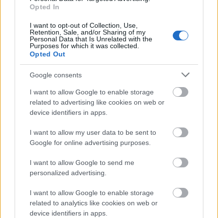
ΑΣΕΠ: Εξ αποστάσεως η πιο Εύκολη
Opted In
Πιστοποίηση Υπολογιστών σε 2
I want to opt-out of Collection, Use,
μέρες
Retention, Sale, and/or Sharing of my
Personal Data that Is Unrelated with the
Purposes for which it was collected.
Opted Out
Google consents
Μάθε πρώτος όλες τις σημαντικές
I want to allow Google to enable storage
ειδήσεις.
related to advertising like cookies on web or
Βάλε το proson.gr στα αποτελέσματα
device identifiers in apps.
αναζήτησης της Google
I want to allow my user data to be sent to
Google for online advertising purposes.
I want to allow Google to send me
personalized advertising.
Δημοφιλείς Ειδήσεις
I want to allow Google to enable storage
related to analytics like cookies on web or
device identifiers in apps.