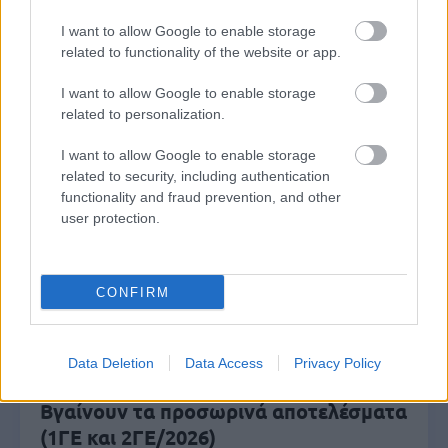
ΑΣΕΠ: Νέος γραπτός διαγωνισμός -
I want to allow Google to enable storage
Μόνιμοι στο υπουργείο Εξωτερικών
related to functionality of the website or app.
I want to allow Google to enable storage
related to personalization.
Κατώτατος μισθός: Σενάριο για
I want to allow Google to enable storage
αύξηση στα 1.000 ευρώ από το 2027
related to security, including authentication
functionality and fraud prevention, and other
user protection.
ΑΣΕΠ 6Κ/2026: 315 μόνιμοι στο
Δημόσιο - Στις 1.102 οι αιτήσεις
CONFIRM
(στατιστικά)
Data Deletion
Data Access
Privacy Policy
ΑΣΕΠ - Προσλήψεις αναπληρωτών:
Βγαίνουν τα προσωρινά αποτελέσματα
(1ΓΕ και 2ΓΕ/2026)