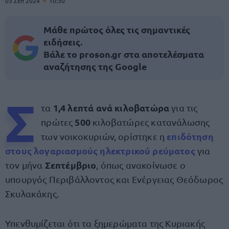
03 Σεπ 2024
10:30
Μάθε πρώτος όλες τις σημαντικές
ειδήσεις.
Βάλε το proson.gr στα αποτελέσματα
αναζήτησης της Google
Σ
1,4 λεπτά ανά κιλοβατώρα
τα
για τις
500
πρώτες
κιλοβατώρες κατανάλωσης
επιδότηση
των νοικοκυριών, ορίστηκε η
στους
λογαριασμούς ηλεκτρικού ρεύματος
για
Σεπτέμβριο
τον μήνα
, όπως ανακοίνωσε ο
υπουργός Περιβάλλοντος και Ενέργειας Θεόδωρος
Σκυλακάκης.
Υπενθυμίζεται ότι τα ξημερώματα της Κυριακής