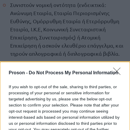
Συνιστούν νομική οντότητα (ενδεικτικά:
Ανώνυμη Εταιρία, Εταιρία Περιορισμένης
Ευθύνης, Ομόρρυθμη Εταιρία ή Ετερόρρυθμη
Εταιρία, Ι.Κ.Ε, Κοινωνική Συνεταιριστική
Επιχείρηση, Συνεταιρισμός) ή Ατομική
Επιχείρηση ή ασκούν ελευθέριο επάγγελμα, και
τηρούν απλογραφικά ή διπλογραφικά βιβλία.
δικαιούχοι
τέσσερες διακριτές
Οι
χωρίζονται σε
Proson -
Do Not Process My Personal Information
κατηγορίες
με διαφορετικά ποσοστά ενίσχυσης.
Συγκεκριμένα:
If you wish to opt-out of the sale, sharing to third parties, or
processing of your personal or sensitive information for
targeted advertising by us, please use the below opt-out
Στην Κατηγορία 1
εντάσσονται οι
section to confirm your selection. Please note that after your
συμβολαιογράφοι, οι οποίοι μπορούν να
opt-out request is processed you may continue seeing
interest-based ads based on personal information utilized by
λάβουν Voucher αξίας 1.600€ για κάθε μέλος
us or personal information disclosed to third parties prior to
που συμμετέχει από κοινού στην επιχείρηση που
your opt-out. You may separately opt-out of the further