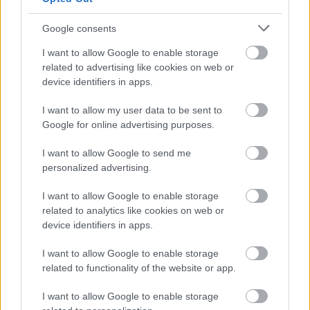
με μέγιστη επιλέξιμη δαπάνη 1.100€ και
ποσοστό ενίσχυσης 90%.
Google consents
I want to allow Google to enable storage
Στην Κατηγορία 4
εντάσσονται γενικότερα
related to advertising like cookies on web or
μικρομεσαίες επιχειρήσεις, ατομικές
device identifiers in apps.
επιχειρήσεις και ελεύθεροι επαγγελματίες, οι
I want to allow my user data to be sent to
οποίοι μπορούν να λάβουν Voucher αξίας 630€
Google for online advertising purposes.
με μέγιστη επιλέξιμη δαπάνη 700€ και με
ποσοστό ενίσχυσης 90%.
I want to allow Google to send me
personalized advertising.
Τα προϊόντα μπορούν να αγοράσουν οι
I want to allow Google to enable storage
related to analytics like cookies on web or
δικαιούχοι
device identifiers in apps.
δικαιούχοι
Μέσω του προγράμματος, οι
δύναται
I want to allow Google to enable storage
related to functionality of the website or app.
να αποκτήσουν λύσεις εμπορικής διαχείρισης,
διαχείρισης αποθήκης, λογισμικά τιμολόγησης,
I want to allow Google to enable storage