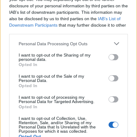
υποβάλλει αίτηση χρηματοδότησης, με μέγιστη
disclosure of your personal information by third parties on the
IAB’s list of downstream participants. This information may
επιλέξιμη δαπάνη 2.000€ για κάθε μέλος και με
also be disclosed by us to third parties on the
IAB’s List of
ποσοστό ενίσχυσης 80%.
Downstream Participants
that may further disclose it to other
third parties.
Στην Κατηγορία 2
εντάσσονται οι δικαστικοί
Please note that this website/app uses one or more Google
Personal Data Processing Opt Outs
επιμελητές, οι οποίοι μπορούν να λάβουν
services and may gather and store information including but
Voucher αξίας 1.200€ για κάθε μέλος που
not limited to your visit or usage behaviour. You may click to
I want to opt-out of the Sharing of my
personal data.
grant or deny consent to Google and its third-party tags to
συμμετέχει από κοινού στην επιχείρηση που
Opted In
use your data for below specified purposes in below Google
υποβάλλει αίτηση χρηματοδότησης, με μέγιστη
consent section.
I want to opt-out of the Sale of my
επιλέξιμη δαπάνη 1.500 ευρώ για κάθε μέλος και
Personal Data.
Opted In
με ποσοστό ενίσχυσης 80%.
I want to opt-out of processing my
Personal Data for Targeted Advertising.
Στην Κατηγορία 3
εντάσσονται οι μικρομεσαίες
Opted In
επιχειρήσεις & ελεύθεροι επαγγελματίες που
I want to opt-out of Collection, Use,
δραστηριοποιούνται σε πληγείσες περιοχές, οι
Retention, Sale, and/or Sharing of my
Personal Data that Is Unrelated with the
οποίοι μπορούν να λάβουν Voucher αξίας 990€
Purposes for which it was collected.
Opted Out