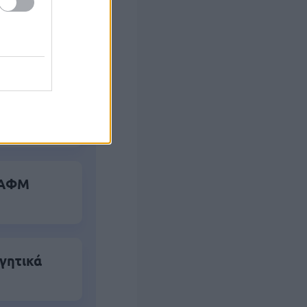
α ΑΦΜ
γητικά