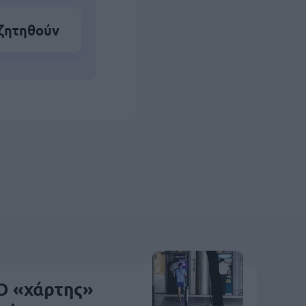
 ζητηθούν
Ο «χάρτης»