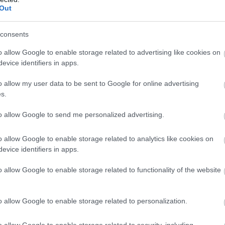
Out
consents
τοποίηση Αγγλικών σε μόνο 2 ημέρες στα χέρια
o allow Google to enable storage related to advertising like cookies on
evice identifiers in apps.
o allow my user data to be sent to Google for online advertising
s.
to allow Google to send me personalized advertising.
αποστάσεως η πιο Εύκολη Πιστοποίηση Υπολογι
o allow Google to enable storage related to analytics like cookies on
evice identifiers in apps.
o allow Google to enable storage related to functionality of the website
πρώτος όλες τις σημαντικές ειδήσεις.
o allow Google to enable storage related to personalization.
 το proson.gr στα αποτελέσματα αναζήτησης τη
o allow Google to enable storage related to security, including