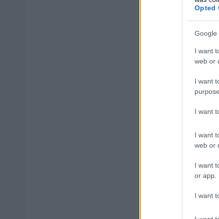
Opted 
Google 
ΑΣΕΠ: Πισ
I want t
web or d
I want t
purpose
I want 
ΑΣΕΠ: Εξ 
μέρες
I want t
web or d
I want t
or app.
Μάθε 
I want t
Βάλε
I want t