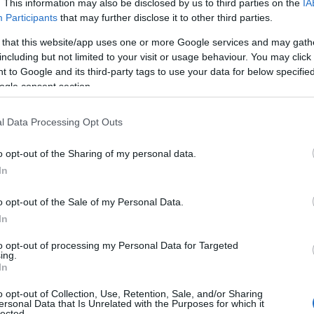
. This information may also be disclosed by us to third parties on the
IA
ΑΜΕΣΑ
Participants
that may further disclose it to other third parties.
 that this website/app uses one or more Google services and may gath
including but not limited to your visit or usage behaviour. You may click 
 βάζετε τον ΚΑΥΑΣ σας ΕΔΩ
 to Google and its third-party tags to use your data for below specifi
ogle consent section.
λονίκη και Λάρισα ΕΔΩ
l Data Processing Opt Outs
αι τον ΚΑΥΑΣ σας το goLearn και τα συνεργαζόμενα
o opt-out of the Sharing of my personal data.
ρώτους αν προλάβετε να ενταχθείτε στο Μητρώο 
In
o opt-out of the Sale of my Personal Data.
ρηματοδοτείται από το ταμειο από το ταμείο ανάκα
In
to opt-out of processing my Personal Data for Targeted
ing.
ος άνω των 18 μπορείτε να ενταχθείτε
In
o opt-out of Collection, Use, Retention, Sale, and/or Sharing
ersonal Data that Is Unrelated with the Purposes for which it
 ΕΔΩ
lected.