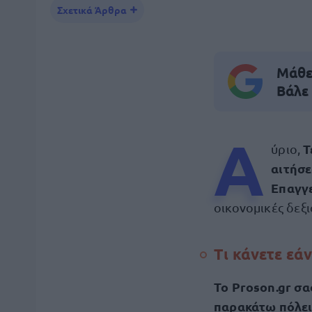
Σχετικά Άρθρα
Μάθε 
Βάλε
Α
Τ
ύριο,
αιτήσ
Επαγγ
οικονομικές δεξι
Τι κάνετε εά
Το Proson.gr σ
παρακάτω πόλει