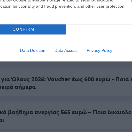
cation functionality and fraud prevention, and other user protection.
είς Ειδήσεις
CONFIRM
Data Deletion
Data Access
Privacy Policy
ίδομα δίνει 300 ευρώ - Δεν χρειάζεται αίτηση
 για Όλους 2026: Voucher έως 600 ευρώ - Ποι
σειρά σήμερα
ικό βοήθημα ανεργίας 565 ευρώ – Ποια δικαιολο
αι