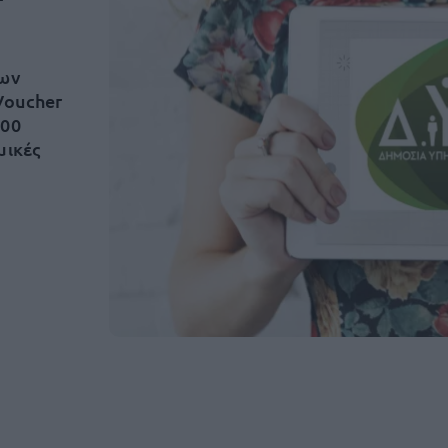
των
Voucher
000
μικές