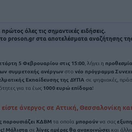
πρώτος όλες τις σημαντικές ειδήσεις.
 το proson.gr στα αποτελέσματα αναζήτησης τη
ετάρτη 5 Φεβρουαρίου στις 15:00
προθεσμί
, λήγει η
εων συμμετοχής ανέργων
νέο πρόγραμμα Συνεχ
στο
ελματικής Εκπαίδευσης της ΔΥΠΑ
σε ψηφιακές, πράσ
1000 ευρώ επίδομα
ότητες για τα έως
!
ν είστε άνεργος σε Αττική, Θεσσαλονίκη κα
ας παρουσιάζει ΚΔΒΜ
μπορούν
εξυπ
τα οποία
να σας
ς! Μάλιστα
λίγες ημέρες θα ανακοινώσει
σε
και άλλ