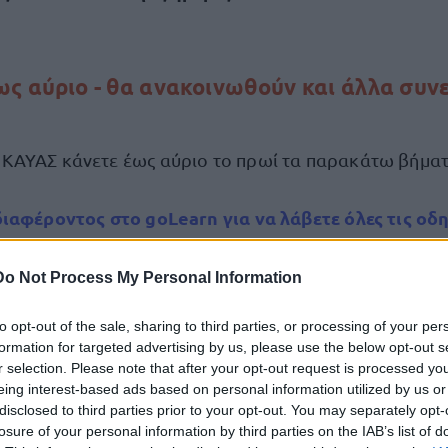
ς αύριο - θα ανακοινωθούν και άλλα συν
ε ΚΑΥΑΣ κάνετε έως αύριο το πρωί τα παρακάτω βήμα
ιαφέροντος στο goLearn για να λάβετε όλες τις οδη
mail σας)
Do Not Process My Personal Information
ite της ΔΥΠΑ με κωδικούς TAXISNET (Πανεύκολο) - Α
to opt-out of the sale, sharing to third parties, or processing of your per
 το πρωί αύριο αλλιώς το πρόγραμμα κλείνει
formation for targeted advertising by us, please use the below opt-out s
r selection. Please note that after your opt-out request is processed y
ε το 2 και πάρετε ΚΑΥΑΣ τον ανεβάζετε άμεσα ΕΔΩ
eing interest-based ads based on personal information utilized by us or
disclosed to third parties prior to your opt-out. You may separately opt-
losure of your personal information by third parties on the IAB’s list of
ν έχετε ΚΑΥΑΣ σε Αττική, Θεσσαλονίκη ή Λάρισα και 