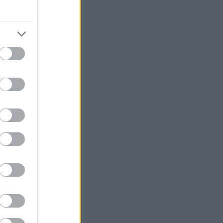
 σας
στών σε 2
ς Google