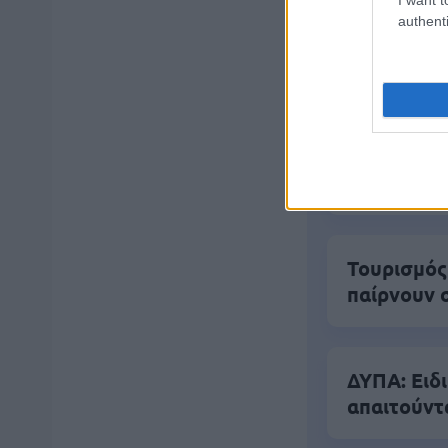
authenti
Δημοφιλ
Αυτό το επ
Τουρισμός
παίρνουν 
ΔΥΠΑ: Ειδ
απαιτούντ