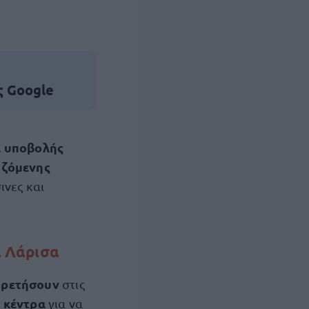
ς Google
α υποβολής
ιζόμενης
ινες και
ι Λάρισα
ηρετήσουν
στις
κέντρα
α
για να