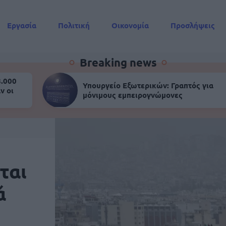
Εργασία
Πολιτική
Οικονομία
Προσλήψεις
Συντάξεις
Breaking news
8.000
Υπουργείο Εξωτερικών: Γραπτός για
ν οι
μόνιμους εμπειρογνώμονες
ται
ά