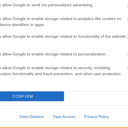
to allow Google to send me personalized advertising.
o allow Google to enable storage related to analytics like cookies on
αιρία συνταξιοδότησης για 8.000 ανέργους άνω
evice identifiers in apps.
ίνησαν οι αιτήσεις
o allow Google to enable storage related to functionality of the website
γραμματισμός προσλήψεων 2027 - Παρατείνεται
o allow Google to enable storage related to personalization.
o allow Google to enable storage related to security, including
cation functionality and fraud prevention, and other user protection.
 Εξωτερικών: Γραπτός για μόνιμους εμπειρογν
CONFIRM
Data Deletion
Data Access
Privacy Policy
Ακίνητα
Επιδοτήσεις
Χρήματα
ευρώ
Κ