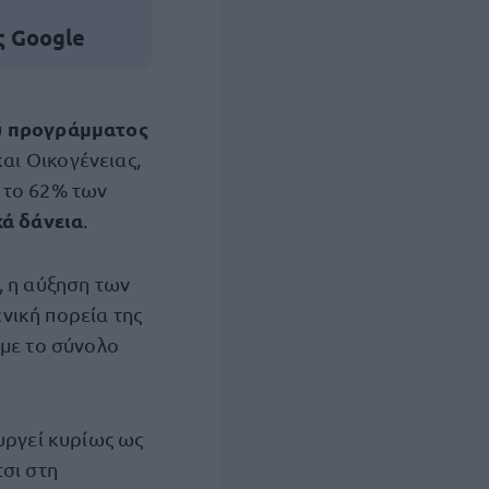
ς Google
προγράμματος
υ
αι Οικογένειας,
ί το 62% των
κά δάνεια
.
, η αύξηση των
νική πορεία της
 με το σύνολο
υργεί κυρίως ως
σι στη