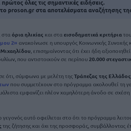
πρώτος όλες τις σημαντικές ειδήσεις.
 το proson.gr στα αποτελέσματα αναζήτησης τη
ς
όρια ηλικίας
εισοδηματικά κριτήρια
στα
και στα
το
 μου 2»
ανακοίνωσε η υπουργός Κοινωνικής Συνοχής κ
 Μιχαηλίδου
, επισημαίνοντας ότι έχει ήδη αξιοποιηθε
20.000 στεγαστι
υλίων, που αντιστοιχούν σε περίπου
Τράπεζας της Ελλάδος
σε ότι, σύμφωνα με μελέτη της
ήτων
που συμμετέχουν στο πρόγραμμα ακολουθεί τη γε
 μάλιστα εμφανίζει πλέον χαμηλότερη άνοδο σε σχέση
ο γεγονός αυτό οφείλεται στο ότι το πρόγραμμα λειτο
ς
της ζήτησης και όχι της προσφοράς, συμβάλλοντας έτ