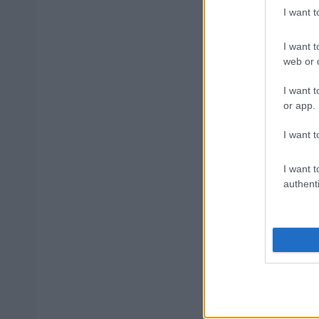
I want 
I want t
ΔΥΠΑ: Ευκ
web or d
ετών – Ξεκ
I want t
or app.
ΥΠΕΣ: Προ
I want t
Στάδιο
I want t
authenti
Υπουργείο
Tags