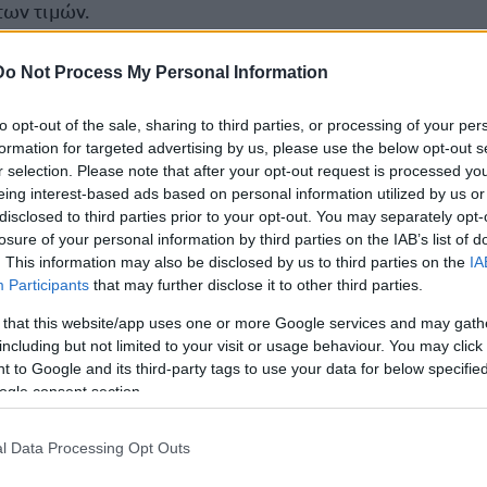
ων τιμών.
ά κλειστά ακίνητα βγήκαν ξανά στην
αγορά
, ακριβώ
Do Not Process My Personal Information
από τις ηλικιακές ομάδες που καλύπτει το πρόγρα
η
to opt-out of the sale, sharing to third parties, or processing of your per
αμμίζοντας την επίδραση του μέτρου στην αξιοποίησ
formation for targeted advertising by us, please use the below opt-out s
r selection. Please note that after your opt-out request is processed y
eing interest-based ads based on personal information utilized by us or
disclosed to third parties prior to your opt-out. You may separately opt-
βίντεο
:
losure of your personal information by third parties on the IAB’s list of
. This information may also be disclosed by us to third parties on the
IA
Participants
that may further disclose it to other third parties.
 that this website/app uses one or more Google services and may gath
including but not limited to your visit or usage behaviour. You may click 
τοποίηση Αγγλικών σε μόνο 2 ημέρες στα χέρια
 to Google and its third-party tags to use your data for below specifi
ogle consent section.
l Data Processing Opt Outs