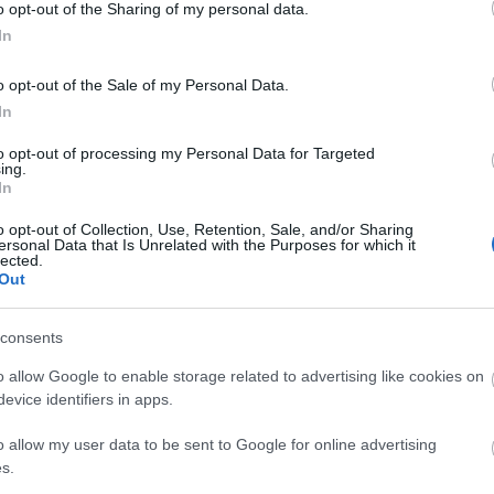
o opt-out of the Sharing of my personal data.
αποστάσεως η πιο Εύκολη Πιστοποίηση Υπολογι
In
o opt-out of the Sale of my Personal Data.
In
to opt-out of processing my Personal Data for Targeted
ing.
πρώτος όλες τις σημαντικές ειδήσεις.
In
 το proson.gr στα αποτελέσματα αναζήτησης τη
o opt-out of Collection, Use, Retention, Sale, and/or Sharing
ersonal Data that Is Unrelated with the Purposes for which it
lected.
Out
consents
είς Ειδήσεις
o allow Google to enable storage related to advertising like cookies on
evice identifiers in apps.
o allow my user data to be sent to Google for online advertising
κή Σχολή: Νέος κανονισμός για δόκιμους – Τι 
s.
ίτιση και πρακτική εκπαίδευση