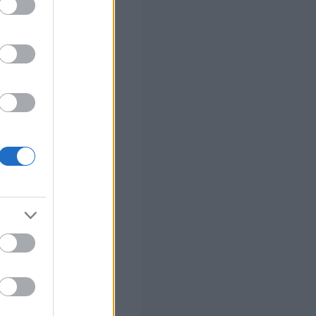
στών σε 2
ς Google
αλλάζει σε