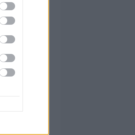
 των 55
 το Β'
ώμονες
ατοικία