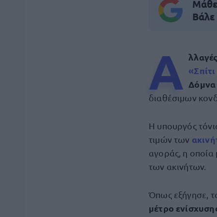
Μάθε 
Βάλε
Α
λλαγέ
«Σπίτι
Δόμνα
διαθέσιμων κονδ
Η υπουργός τόνι
ακιν
τιμών των
αγοράς, η οποία
των ακινήτων.
Όπως εξήγησε, τ
μέτρο ενίσχυση