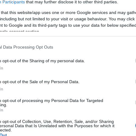
Participants
that may further disclose it to other third parties.
πριν από το Πάσχα
ες εβδομάδες
, ώστε να εξασφαλισ
καταβολή των ποσών.
 that this website/app uses one or more Google services and may gath
including but not limited to your visit or usage behaviour. You may click 
 to Google and its third-party tags to use your data for below specifi
άλλα σενάρια
κονομικό επιτελείο εξετάζει και
κοινων
ogle consent section.
γονός που αφήνει ανοιχτό το ενδεχόμενο αλλαγών στ
ιδόματος.
l Data Processing Opt Outs
o opt-out of the Sharing of my personal data.
In
τοποίηση Αγγλικών σε μόνο 2 ημέρες στα χέρια
o opt-out of the Sale of my Personal Data.
In
to opt-out of processing my Personal Data for Targeted
ing.
In
αποστάσεως η πιο Εύκολη Πιστοποίηση Υπολογι
o opt-out of Collection, Use, Retention, Sale, and/or Sharing
ersonal Data that Is Unrelated with the Purposes for which it
lected.
Out