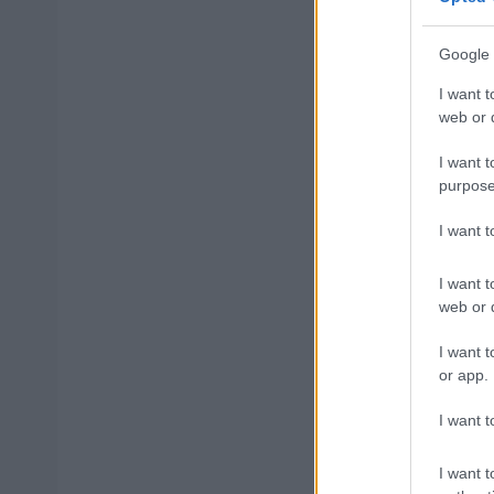
Google 
I want t
Μάθε 
web or d
Βάλε
I want t
purpose
I want 
Δημοφιλ
I want t
web or d
I want t
ΑΣΕΠ: Νέο
or app.
Εξωτερικ
I want t
I want t