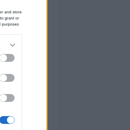
τεί επαρκής
er and store
to grant or
ed purposes
ικών
ο ύψος και στη
 σας
στών σε 2