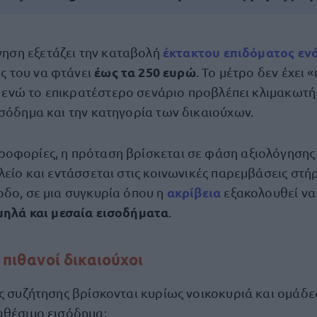
έκτακτου επιδόματος
εν
ηση εξετάζει την καταβολή
έως τα 250 ευρώ
ς του να φτάνει
. Το μέτρο δεν έχει 
 ενώ το επικρατέστερο σενάριο προβλέπει κλιμακωτ
ισόδημα και την κατηγορία των δικαιούχων.
οφορίες, η πρόταση βρίσκεται σε φάση αξιολόγησης
λείο και εντάσσεται στις κοινωνικές παρεμβάσεις στήρ
ακρίβεια
οδο, σε μια συγκυρία όπου η
εξακολουθεί να
μηλά και μεσαία εισοδήματα
.
ι πιθανοί δικαιούχοι
ης συζήτησης βρίσκονται κυρίως νοικοκυριά και ομάδε
αθέσιμο εισόδημα: