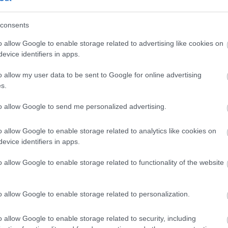
consents
o allow Google to enable storage related to advertising like cookies on
πρώτος όλες τις σημαντικές ειδήσεις.
evice identifiers in apps.
 το proson.gr στα αποτελέσματα αναζήτησης τη
o allow my user data to be sent to Google for online advertising
s.
to allow Google to send me personalized advertising.
είς Ειδήσεις
o allow Google to enable storage related to analytics like cookies on
evice identifiers in apps.
o allow Google to enable storage related to functionality of the website
ς γραπτός διαγωνισμός - Μόνιμοι στο υπουργεί
ών
o allow Google to enable storage related to personalization.
o allow Google to enable storage related to security, including