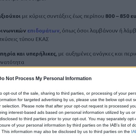
ξιούχοι
800 – 850 
με κύριες συντάξεις έως περίπου
κοινωνικών
επιδομάτων
, όπως όσοι λαμβάνουν ή λάμ
σχύσεις τύπου ΕΚΑΣ
πηρία και υπερήλικες
, με αυξημένες ανάγκες και περ
υνατότητα
Do Not Process My Personal Information
κριτ
θα καθοριστεί από εισοδηματικά και περιουσιακά
 όσοι θεωρούνται πραγματικά ευάλωτοι.
to opt-out of the sale, sharing to third parties, or processing of your per
formation for targeted advertising by us, please use the below opt-out s
r selection. Please note that after your opt-out request is processed y
μμα και επόμενα βήματα
eing interest-based ads based on personal information utilized by us or
disclosed to third parties prior to your opt-out. You may separately opt-
μη επίσημη ανακοίνωση ή συγκεκριμένο χρονοδιάγραμ
losure of your personal information by third parties on the IAB’s list of
τρου. Οι πληροφορίες ωστόσο αναφέρουν ότι οι απ
. This information may also be disclosed by us to third parties on the
IA