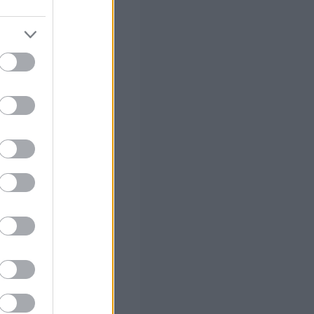
ς Google
ο