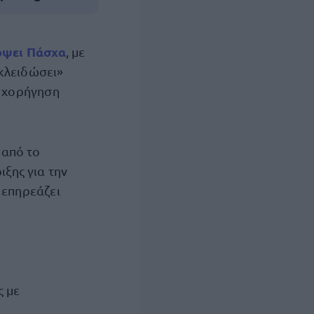
όψει
Πάσχα
, με
«κλειδώσει»
ή χορήγηση
 από το
ιξης για την
 επηρεάζει
ς με