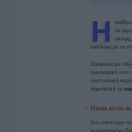
Η
κυβέρν
το ύψο
ακόμη,
ανάλογα με το ε
Σύμφωνα με πληρ
οικονομικό επιτε
εορταστική περί
χα
σημαντικά τα
Ποιοι είναι ο
Στο επίκεντρο τ
περιορισμένο δι