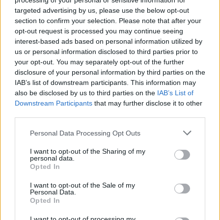
processing of your personal or sensitive information for
targeted advertising by us, please use the below opt-out
Η αξιολόγηση των αιτήσεων θα πραγματοποιείται
section to confirm your selection. Please note that after your
opt-out request is processed you may continue seeing
με σειρά προτεραιότητας, γεγονός που σημαίνει ότι
interest-based ads based on personal information utilized by
όσοι καταθέσουν έγκαιρα και σωστά τον φάκελό
us or personal information disclosed to third parties prior to
τους θα έχουν αυξημένες πιθανότητες να
your opt-out. You may separately opt-out of the further
disclosure of your personal information by third parties on the
επιδότηση
εξασφαλίσουν την
πριν εξαντληθεί ο
IAB’s list of downstream participants. This information may
διαθέσιμος προϋπολογισμός.
also be disclosed by us to third parties on the
IAB’s List of
Downstream Participants
that may further disclose it to other
third parties.
Κάθε φυσικό πρόσωπο μπορεί να υποβάλει
περισσότερες από μία αιτήσεις για διαφορετικά
Please note that this website/app uses one or more Google
Personal Data Processing Opt Outs
services and may gather and store information including but
ακίνητα
, με ανώτατο όριο τις τρεις αιτήσεις ανά
not limited to your visit or usage behaviour. You may click to
I want to opt-out of the Sharing of my
οικισμό.
personal data.
grant or deny consent to Google and its third-party tags to
Opted In
use your data for below specified purposes in below Google
consent section.
I want to opt-out of the Sale of my
Personal Data.
Opted In
ΑΣΕΠ: Πιστοποίηση Αγγλικών σε
I want to opt-out of processing my