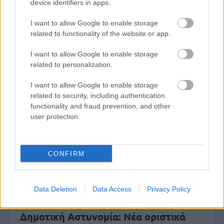
device identifiers in apps.
I want to allow Google to enable storage
Δημοφιλείς Ειδήσεις
related to functionality of the website or app.
I want to allow Google to enable storage
related to personalization.
Τουρισμός για Όλους 2026: Ανοίγει
I want to allow Google to enable storage
σήμερα η πλατφόρμα - Ποια ΑΦΜ
related to security, including authentication
κάνουν αίτηση
functionality and fraud prevention, and other
user protection.
ΔΥΠΑ/ΟΑΕΔ: 8.000 νέες προσλήψεις -
CONFIRM
Από σήμερα οι αιτήσεις
Data Deletion
Data Access
Privacy Policy
ΑΣΕΠ - Μόνιμες προσλήψεις στη
Δημοτική Αστυνομία: Νέα οριστικά