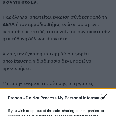
ακίνητο στο Ε9
.
Παράλληλα, απαιτείται έγκριση σύνδεσης από τη
ΔΕΥΑ
Δήμο
ή τον αρμόδιο
, ενώ σε ορισμένες
περιπτώσεις χρειάζεται συναίνεση συνιδιοκτητών
ή υπεύθυνη δήλωση ιδιοκτήτη.
Χωρίς την έγκριση του αρμόδιου φορέα
αποχέτευσης, η διαδικασία δεν μπορεί να
προχωρήσει.
Μετά την έγκριση της αίτησης, οι εργασίες
10
σύνδεσης θα πρέπει να ολοκληρωθούν εντός
μηνών
.
Proson -
Do Not Process My Personal Information
If you wish to opt-out of the sale, sharing to third parties, or
Με σειρά προτεραιότητας οι αιτήσεις