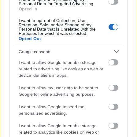
μόνο 2 ημέρες στα χέρια σας
Personal Data for Targeted Advertising.
Opted In
I want to opt-out of Collection, Use,
Retention, Sale, and/or Sharing of my
Personal Data that Is Unrelated with the
Purposes for which it was collected.
Opted Out
ΑΣΕΠ: Εξ αποστάσεως η πιο Εύκολη
Πιστοποίηση Υπολογιστών σε 2
Google consents
μέρες
I want to allow Google to enable storage
related to advertising like cookies on web or
device identifiers in apps.
I want to allow my user data to be sent to
Google for online advertising purposes.
Μάθε πρώτος όλες τις σημαντικές
ειδήσεις.
I want to allow Google to send me
Βάλε το proson.gr στα αποτελέσματα
personalized advertising.
αναζήτησης της Google
I want to allow Google to enable storage
related to analytics like cookies on web or