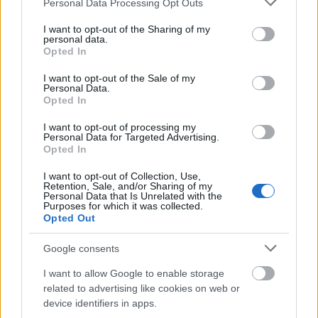
Personal Data Processing Opt Outs
απαραίτητα έγγραφα εντός της λουτρικής
services and may gather and store information including but
περιόδου, καθώς εκπρόθεσμες αιτήσεις ή ελλιπείς
not limited to your visit or usage behaviour. You may click to
I want to opt-out of the Sharing of my
personal data.
grant or deny consent to Google and its third-party tags to
απόρριψη
φάκελοι ενδέχεται να οδηγήσουν σε
Opted In
use your data for below specified purposes in below Google
του αιτήματος
.
consent section.
I want to opt-out of the Sale of my
Personal Data.
Opted In
Για τον λόγο αυτό, όσοι ενδιαφέρονται να
αξιοποιήσουν το πρόγραμμα λουτροθεραπείας
I want to opt-out of processing my
Personal Data for Targeted Advertising.
έγκαιρα τη διαδικασία
καλούνται να ξεκινήσουν
,
Opted In
ώστε να διασφαλίσουν την καταβολή της
I want to opt-out of Collection, Use,
αποζημίωσης που προβλέπει ο ΕΟΠΥΥ.
Retention, Sale, and/or Sharing of my
Personal Data that Is Unrelated with the
Purposes for which it was collected.
Opted Out
Google consents
ΑΣΕΠ: Πιστοποίηση Αγγλικών σε
μόνο 2 ημέρες στα χέρια σας
I want to allow Google to enable storage
related to advertising like cookies on web or
device identifiers in apps.