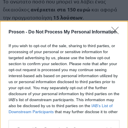
Το ανώτατο ποσό που μπορεί να λάβει ένας
ανέρχεται στα 150 ευρώ
δικαιούχος
και αφορά
15 λούσεων
την πραγματοποίηση
.
Proson -
Do Not Process My Personal Information
Σε περίπτωση μικρότερου αριθμού λούσεων, η
αποζημίωση καταβάλλεται αναλογικά, ανάλογα με
If you wish to opt-out of the sale, sharing to third parties, or
τις υπηρεσίες που έχουν πραγματοποιηθεί.
processing of your personal or sensitive information for
targeted advertising by us, please use the below opt-out
section to confirm your selection. Please note that after your
υποβολή
Η πληρωμή πραγματοποιείται μετά την
opt-out request is processed you may continue seeing
των δικαιολογητικών
στον ΕΟΠΥΥ, τον έλεγχο του
interest-based ads based on personal information utilized by
φακέλου και την τελική έγκριση από τις αρμόδιες
us or personal information disclosed to third parties prior to
your opt-out. You may separately opt-out of the further
υπηρεσίες.
disclosure of your personal information by third parties on the
IAB’s list of downstream participants. This information may
also be disclosed by us to third parties on the
IAB’s List of
Προσοχή στις προθεσμίες
Downstream Participants
that may further disclose it to other
third parties.
Οι ασφαλισμένοι θα πρέπει να καταθέσουν τα
Please note that this website/app uses one or more Google