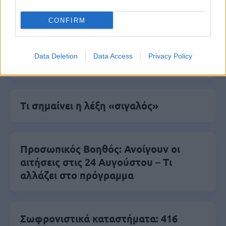
Δημοφιλείς Ειδήσεις
CONFIRM
ΟΠΕΚΑ: Μηνιαίο επίδομα έως 210
Data Deletion
Data Access
Privacy Policy
ευρώ - Πώς θα τα πάρετε
Τι σημαίνει η λέξη «σιγαλός»
Προσωπικός Βοηθός: Ανοίγουν οι
αιτήσεις στις 24 Αυγούστου – Τι
αλλάζει στο πρόγραμμα
Σωφρονιστικά καταστήματα: 416