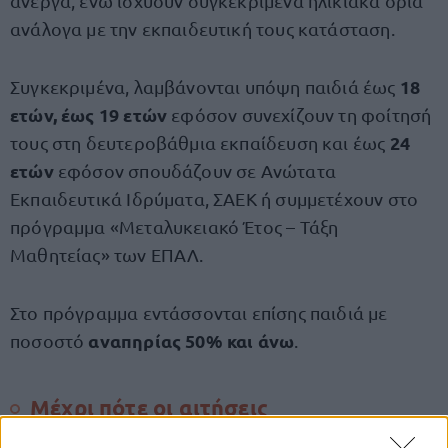
άνεργα, ενώ ισχύουν συγκεκριμένα ηλικιακά όρια
ανάλογα με την εκπαιδευτική τους κατάσταση.
18
Συγκεκριμένα, λαμβάνονται υπόψη παιδιά έως
ετών, έως 19 ετών
εφόσον συνεχίζουν τη φοίτησή
24
τους στη δευτεροβάθμια εκπαίδευση και έως
ετών
εφόσον σπουδάζουν σε Ανώτατα
Εκπαιδευτικά Ιδρύματα, ΣΑΕΚ ή συμμετέχουν στο
πρόγραμμα «Μεταλυκειακό Έτος – Τάξη
Μαθητείας» των ΕΠΑΛ.
Στο πρόγραμμα εντάσσονται επίσης παιδιά με
αναπηρίας 50% και άνω
ποσοστό
.
Μέχρι πότε οι αιτήσεις