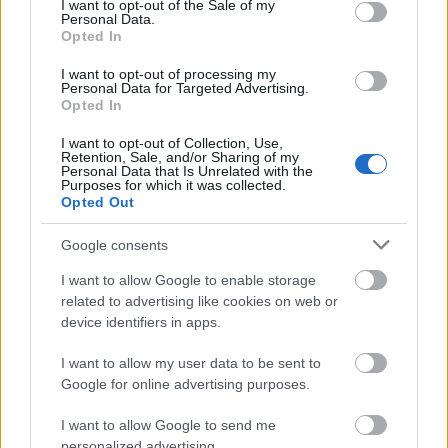
I want to opt-out of the Sale of my
αξιολόγησης.
Personal Data.
Opted In
I want to opt-out of processing my
Personal Data for Targeted Advertising.
ΑΣΕΠ: Πιστοποίηση Αγγλικών σε
Opted In
μόνο 2 ημέρες στα χέρια σας
I want to opt-out of Collection, Use,
Retention, Sale, and/or Sharing of my
Personal Data that Is Unrelated with the
Purposes for which it was collected.
Opted Out
Google consents
ΑΣΕΠ: Εξ αποστάσεως η πιο Εύκολη
I want to allow Google to enable storage
Πιστοποίηση Υπολογιστών σε 2
related to advertising like cookies on web or
device identifiers in apps.
μέρες
I want to allow my user data to be sent to
Google for online advertising purposes.
I want to allow Google to send me
personalized advertising.