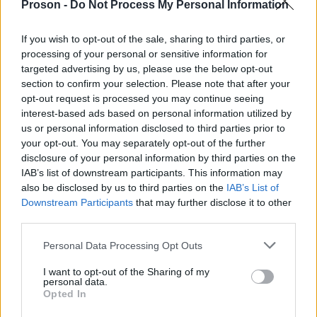
Η ηλεκτρονική πλατφόρμα για την υποβολή των
Proson -
Do Not Process My Personal Information
αιτήσεων άνοιξε τη Δευτέρα 15 Ιουνίου 2026 και
If you wish to opt-out of the sale, sharing to third parties, or
Τετάρτη 15
θα παραμείνει διαθέσιμη έως και την
processing of your personal or sensitive information for
Ιουλίου 2026 στις 23:59
.
targeted advertising by us, please use the below opt-out
section to confirm your selection. Please note that after your
opt-out request is processed you may continue seeing
Οι αιτήσεις υποβάλλονται αποκλειστικά
interest-based ads based on personal information utilized by
ειδικής εφαρμογής του
ηλεκτρονικά μέσω της
us or personal information disclosed to third parties prior to
ΟΠΕΚΑ
your opt-out. You may separately opt-out of the further
, ενώ ως ημερομηνία αναφοράς για τη
disclosure of your personal information by third parties on the
συμπλήρωση των ηλικιακών ορίων των τέκνων
IAB’s list of downstream participants. This information may
θεωρείται η 31η Δεκεμβρίου 2026, ανεξάρτητα από
also be disclosed by us to third parties on the
IAB’s List of
τον μήνα γέννησής τους.
Downstream Participants
that may further disclose it to other
third parties.
Please note that this website/app uses one or more Google
έγκαιρα
Οι δικαιούχοι καλούνται να προχωρήσουν
Personal Data Processing Opt Outs
services and may gather and store information including but
στην υποβολή της αίτησής
τους και στον έλεγχο
not limited to your visit or usage behaviour. You may click to
I want to opt-out of the Sharing of my
personal data.
των απαραίτητων δικαιολογητικών, προκειμένου
grant or deny consent to Google and its third-party tags to
Opted In
use your data for below specified purposes in below Google
να αποφύγουν προβλήματα κατά τη διαδικασία
consent section.