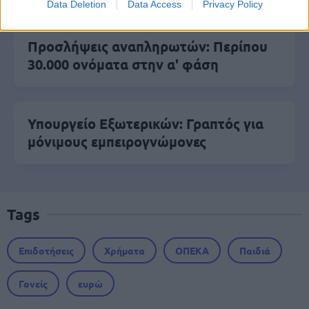
Data Deletion
Data Access
Privacy Policy
Προσλήψεις αναπληρωτών: Περίπου
30.000 ονόματα στην α' φάση
Υπουργείο Εξωτερικών: Γραπτός για
μόνιμους εμπειρογνώμονες
Tags
Επιδοτήσεις
Χρήματα
ΟΠΕΚΑ
Παιδιά
Γονείς
ευρώ