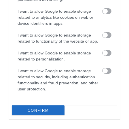
Μάθε πρώτος όλες τις σημαντικές
ειδήσεις.
I want to allow Google to enable storage
Βάλε το proson.gr στα αποτελέσματα
related to analytics like cookies on web or
αναζήτησης της Google
device identifiers in apps.
I want to allow Google to enable storage
related to functionality of the website or app.
I want to allow Google to enable storage
Δημοφιλείς Ειδήσεις
related to personalization.
I want to allow Google to enable storage
related to security, including authentication
Ανοικτές 1.779 θέσεις εργασίας στο
functionality and fraud prevention, and other
user protection.
Δημόσιο (χωρίς πτυχίο)
CONFIRM
ΥΠΕΣ: Προγραμματισμός προσλήψεων
2027 - Παρατείνεται το Β' Στάδιο