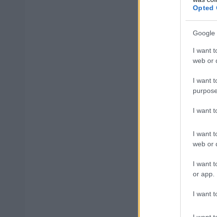
Opted 
Σε περιπτώσεις 
επιπλ
Google 
αυξάνεται
I want t
web or d
ΑΣΕΠ: Πισ
I want t
purpose
I want 
I want t
web or d
ΑΣΕΠ: Εξ 
μέρες
I want t
or app.
I want t
I want t