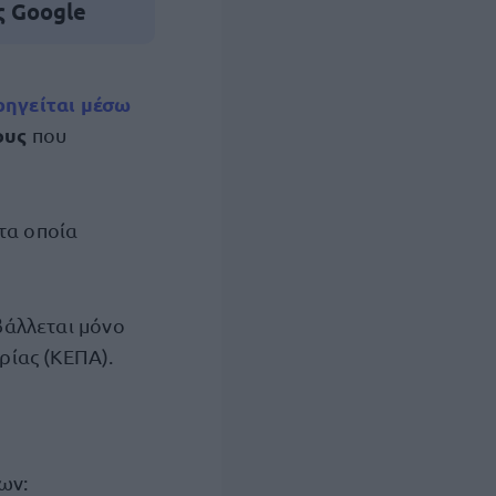
ς Google
ρηγείται μέσω
ους
που
 τα οποία
βάλλεται μόνο
ρίας (ΚΕΠΑ).
ων: