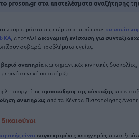
 το proson.gr στα αποτελέσματα αναζήτησης τη
μα
το οποίο χο
«συμπαράστασης ετέρου προσώπου»,
ΕΦΚΑ
οικονομική ενίσχυση για συνταξιούχ
, αποτελεί
ωπίζουν σοβαρά προβλήματα υγείας.
βαριά αναπηρία
ε
και σημαντικές κινητικές δυσκολίες,
ημερινά συνεχή υποστήριξη.
προσαύξηση της σύνταξης
ή λειτουργεί ως
και κατα
οίηση αναπηρίας
από τα Κέντρα Πιστοποίησης Αναπη
ι δικαιούχοι
παροχής είναι
συγκεκριμένες κατηγορίες
συνταξιούχ