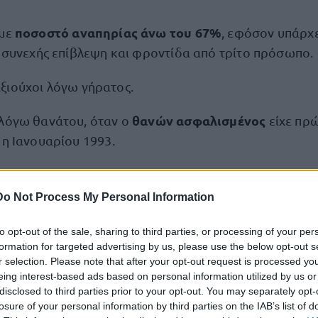
ποσοστό αναπηρίας άνω του 67%
 με
, εφόσον υπάρχ
ι συνεχής επίβλεψη και φροντίδα από τρίτο πρόσωπο.
ξιούχοι λόγω γήρατος.
θανών ασφαλισμένος
 λόγω θανάτου, όταν ο
είχε πρ
1η Ιανουαρίου 1993.
α ποσά
Do Not Process My Personal Information
κονομικής ενίσχυσης
χρόνο
εξαρτάται κυρίως από τον
to opt-out of the sale, sharing to third parties, or processing of your per
formation for targeted advertising by us, please use the below opt-out s
r selection. Please note that after your opt-out request is processed y
eing interest-based ads based on personal information utilized by us or
ένους πριν από την 1/1/1993 προβλέπεται προσαύξηση
disclosed to third parties prior to your opt-out. You may separately opt-
671,40 ευρώ
, με ανώτατο ποσό τα
.
losure of your personal information by third parties on the IAB’s list of