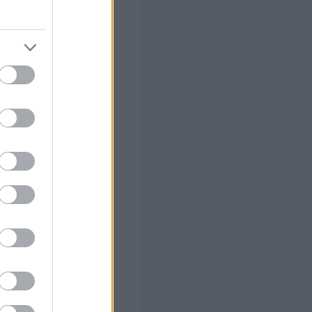
 το ποσό
 σας
στών σε 2