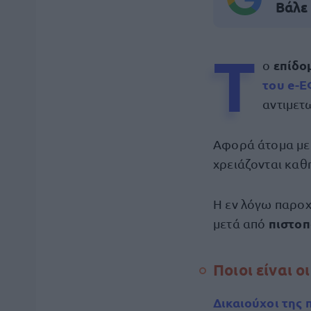
Βάλε
Τ
επίδο
ο
του
e-
αντιμετ
Αφορά άτομα μ
χρειάζονται καθ
Η εν λόγω παροχ
πιστοπ
μετά από
Ποιοι είναι ο
Δικαιούχοι
της 