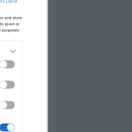
B’s List of
173,34
έρχεται σε
er and store
to grant or
ματικού
ed purposes
46 ευρώ
.
ρώ
τον μήνα.
αι ακατάσχετη
.
 Αντί για το
 η οποία
νάλογα με το