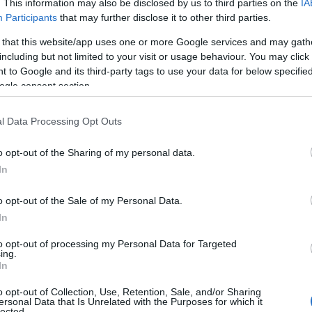
. This information may also be disclosed by us to third parties on the
IA
αλίστηκαν από την 1/1/1993 και μετά, το επίδομα αν
Participants
that may further disclose it to other third parties.
 that this website/app uses one or more Google services and may gath
including but not limited to your visit or usage behaviour. You may click 
ση μισθωτών, υπάρχει δυνατότητα λήψης και εξωιδρυ
 to Google and its third-party tags to use your data for below specifi
ogle consent section.
έως και τα 8
ε το συνολικό ποσό να μπορεί να φτάσει
l Data Processing Opt Outs
380 ευ
επίπεδο, το επίδομα μπορεί να φτάσει έως τα
o opt-out of the Sharing of my personal data.
αφορολόγητη κ
ται ιδιαίτερα σημαντική, καθώς είναι
In
o opt-out of the Sale of my Personal Data.
α τους συνταξιούχους από το Δημόσιο
In
θεστώς
Δημοσίου
ισχύει για τους συνταξιούχους του
.
to opt-out of processing my Personal Data for Targeted
ing.
ειδική προσαύξηση στη σύνταξη
πίδομα, λαμβάνουν
,
In
από 2,5% έως 4,5% του βασικού μισθού
 ποσοστό
, α
o opt-out of Collection, Use, Retention, Sale, and/or Sharing
τητας.
ersonal Data that Is Unrelated with the Purposes for which it
lected.