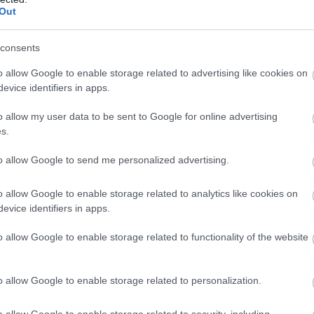
Out
όπου η ανικανότητα φτάνει το 80% ή και περισσότερο,
έον κατά 50%
consents
.
o allow Google to enable storage related to advertising like cookies on
evice identifiers in apps.
τοποίηση Αγγλικών σε μόνο 2 ημέρες στα χέρια
o allow my user data to be sent to Google for online advertising
s.
to allow Google to send me personalized advertising.
o allow Google to enable storage related to analytics like cookies on
evice identifiers in apps.
αποστάσεως η πιο Εύκολη Πιστοποίηση Υπολογι
o allow Google to enable storage related to functionality of the website
o allow Google to enable storage related to personalization.
o allow Google to enable storage related to security, including