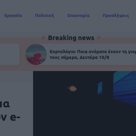
Εργασία
Πολιτική
Οικονομία
Προσλήψεις
Συντάξεις
Breaking news
Εορτολόγιο: Ποια ονόματα έχουν τη γιο
τους σήμερα, Δευτέρα 10/8
μα
ν e-