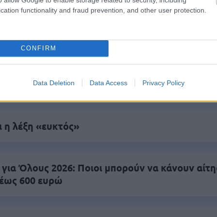
πρώτος όλες τις σημαντικές ειδήσεις.
cation functionality and fraud prevention, and other user protection.
 το proson.gr στα αποτελέσματα αναζήτησης τη
CONFIRM
είς Ειδήσεις
Data Deletion
Data Access
Privacy Policy
ι η λέξη «ευκτός»
 για Όλους 2026: Ποιοι μπορούν να κάνουν αίτ
 έως 600 ευρώ