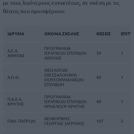
με τους λιγότερους εισακτέους, σε σχέση με τις
θέσεις που προσφέρουν:
ΙΔΡΥΜΑ
ΟΝΟΜΑ ΣΧΟΛΗΣ
ΘΕΣΕΙΣ
ΕΠΙΤ
ΠΡΟΓΡΑΜΜΑ
Α.Ε.Α.
ΙΕΡΑΤΙΚΩΝ ΣΠΟΥΔΩΝ
39
1
ΑΘΗΝΑΣ
ΑΘΗΝΑΣ
ΘΕΟΛΟΓΙΑΣ
(ΘΕΣΣΑΛΟΝΙΚΗ) -
Α.Π.Θ.
49
1
ΜΟΥΣΟΥΛΜΑΝΙΚΩΝ
ΣΠΟΥΔΩΝ
ΠΡΟΓΡΑΜΜΑ
Π.Α.Ε.Α.
ΙΕΡΑΤΙΚΩΝ ΣΠΟΥΔΩΝ
40
1
ΚΡΗΤΗΣ
ΗΡΑΚΛΕΙΟΥ ΚΡΗΤΗΣ
ΑΕΙΦΟΡΙΚΗΣ
ΠΑΝ. ΠΑΤΡΩΝ
107
2
ΓΕΩΡΓΙΑΣ (ΑΓΡΙΝΙΟ)