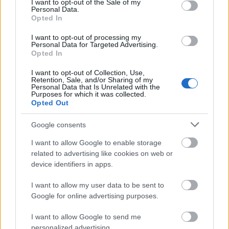
I want to opt-out of the Sale of my
Personal Data.
ΜΗΧΑΝΙΚΩΝ
ΠΟΛ/ΧΝΕΙΟ
Opted In
ΟΡΥΚΤΩΝ ΠΟΡΩΝ
69
33
ΚΡΗΤΗΣ
(ΧΑΝΙΑ)
I want to opt-out of processing my
Personal Data for Targeted Advertising.
ΜΑΘΗΜΑΤΙΚΩΝ KAI
Opted In
ΕΦΑΡΜΟΣΜΕΝΩΝ
ΜΑΘΗΜΑΤΙΚΩΝ
ΠΑΝ. ΚΡΗΤΗΣ
46
34
I want to opt-out of Collection, Use,
(ΗΡΑΚΛΕΙΟ) -
Retention, Sale, and/or Sharing of my
ΕΦΑΡΜΟΣΜΕΝΩΝ
Personal Data that Is Unrelated with the
ΜΑΘΗΜΑΤΙΚΩΝ
Purposes for which it was collected.
Opted Out
ΘΕΑΤΡΙΚΩΝ
ΠΑΝ. ΠΑΤΡΩΝ
87
34
ΣΠΟΥΔΩΝ (ΠΑΤΡΑ)
Google consents
ΑΓΡΟΤΙΚΗΣ
I want to allow Google to enable storage
ΒΙΟΤΕΧΝΟΛΟΓΙΑΣ
related to advertising like cookies on web or
Δ.Π.Θ.
ΚΑΙ ΟΙΝΟΛΟΓΙΑΣ
176
35
device identifiers in apps.
(ΔΡΑΜΑ) - ΠΡΩΗΝ
ΤΜΗΜΑ ΤΟΥ ΔΙ.ΠΑ.Ε.
I want to allow my user data to be sent to
ΠΑΝ. ΠΕΛ/
ΘΕΑΤΡΙΚΩΝ
Google for online advertising purposes.
115
35
ΝΗΣΟΥ
ΣΠΟΥΔΩΝ (ΝΑΥΠΛΙΟ)
I want to allow Google to send me
ΟΡΓΑΝΩΣΗΣ ΚΑΙ
personalized advertising.