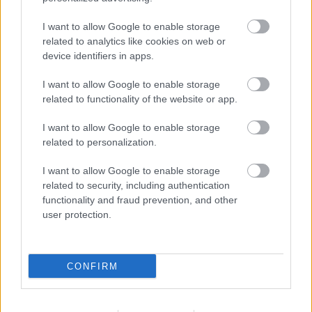
ΠΑΝ. ΔΥΤ.
ΔΙΟΙΚΗΣΗΣ
285
36
ΜΑΚ.
ΕΠΙΧΕΙΡΗΣΕΩΝ
(ΓΡΕΒΕΝΑ)
I want to allow Google to enable storage
related to analytics like cookies on web or
ΙΣΤΟΡΙΑΣ ΚΑΙ
device identifiers in apps.
Δ.Π.Θ.
ΕΘΝΟΛΟΓΙΑΣ
178
37
(ΚΟΜΟΤΗΝΗ)
I want to allow Google to enable storage
related to functionality of the website or app.
ΓΕΡΜΑΝΙΚΗΣ
ΓΛΩΣΣΑΣ ΚΑΙ
Ε.Κ.Π.Α.
126
37
I want to allow Google to enable storage
ΦΙΛΟΛΟΓΙΑΣ
(ΑΘΗΝΑ)
related to personalization.
ΓΕΡΜΑΝΙΚΗΣ
I want to allow Google to enable storage
ΓΛΩΣΣΑΣ ΚΑΙ
Α.Π.Θ.
110
38
related to security, including authentication
ΦΙΛΟΛΟΓΙΑΣ
functionality and fraud prevention, and other
(ΘΕΣΣΑΛΟΝΙΚΗ)
user protection.
ΕΠΙΣΤΗΜΗΣ ΖΩΙΚΗΣ
ΓΕΩΠΟΝΙΚΟ
ΠΑΡΑΓΩΓΗΣ
63
40
ΠΑΝ.
(ΑΘΗΝΑ)
CONFIRM
ι σχολές με την
υψηλότερη βάση