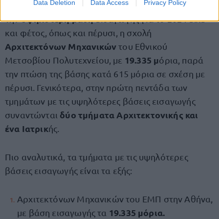
Data Deletion
Data Access
Privacy Policy
υψηλότερη βάση
Την
εισαγωγής για το 2024 είχε
και φέτος, όπως και πέρυσι, η σχολή
Αρχιτεκτόνων Μηχανικών
του Εθνικού
19.335 μ
Μετσοβίου Πολυτεχνείου, με
όρια, παρά
την πτώση της βάσης κατά 615 μόρια σε σχέση με
πέρυσι. Γενικότερα, στην πρώτη πεντάδα των
τμημάτων με τις υψηλότερες βάσεις εισαγωγής
δύο τμήματα Αρχιτεκτονικής και
συναντώνται
ένα Ιατρικ
ής.
Πιο αναλυτικά, τα τμήματα με τις υψηλότερες
βάσεις εισαγωγής είναι τα εξής:
Αρχιτεκτόνων Μηχανικών του ΕΜΠ στην Αθήνα,
19.335 μόρια.
με βάση εισαγωγής τα