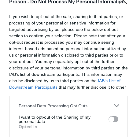
ΠΑΡΕΥΞΕΙΝΙΩΝ
Proson -
Do Not Process My Personal Information
ΧΩΡΩΝ
(ΚΟΜΟΤΗΝΗ)
If you wish to opt-out of the sale, sharing to third parties, or
ΠΑΝ. ΚΡΗΤΗΣ
processing of your personal or sensitive information for
ΦΥΣΙΚΗΣ (ΗΡΑΚΛΕΙΟ)
118
26
targeted advertising by us, please use the below opt-out
ΠΕΡΙΦΕΡΕΙΑΚΗΣ ΚΑΙ
section to confirm your selection. Please note that after your
ΓΕΩΠΟΝΙΚΟ
ΟΙΚΟΝΟΜΙΚΗΣ
opt-out request is processed you may continue seeing
85
27
ΠΑΝ.
ΑΝΑΠΤΥΞΗΣ
interest-based ads based on personal information utilized by
(ΑΜΦΙΣΣΑ)
us or personal information disclosed to third parties prior to
your opt-out. You may separately opt-out of the further
ΦΥΣΙΚΗΣ (ΚΑΒΑΛΑ) -
Δ.Π.Θ.
ΠΡΩΗΝ ΤΜΗΜΑ ΤΟΥ
89
28
disclosure of your personal information by third parties on the
ΔΙ.ΠΑ.Ε.
IAB’s list of downstream participants. This information may
also be disclosed by us to third parties on the
IAB’s List of
ΠΑΝ.
ΦΥΣΙΚΟΘΕΡΑΠΕΙΑΣ
Downstream Participants
that may further disclose it to other
113
29
ΘΕΣΣΑΛΙΑΣ
(ΛΑΜΙΑ)
third parties.
ΦΙΛΟΣΟΦΙΑΣ
Please note that this website/app uses one or more Google
Personal Data Processing Opt Outs
(ΡΕΘΥΜΝΟ)
services and may gather and store information including but
(ΜΕΤΟΝΟΜΑΣΙΑ ΤΟΥ
ΠΑΝ. ΚΡΗΤΗΣ
not limited to your visit or usage behaviour. You may click to
I want to opt-out of the Sharing of my
ΤΜΗΜΑΤΟΣ
127
31
personal data.
ΦΙΛΟΣΟΦΙΚΩΝ ΚΑΙ
grant or deny consent to Google and its third-party tags to
Opted In
ΚΟΙΝΩΝΙΚΩΝ
use your data for below specified purposes in below Google
ΣΠΟΥΔΩΝ)
consent section.