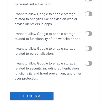
Δημόσιο - Στις 1.102 οι αιτήσεις
personalized advertising.
(στατιστικά)
I want to allow Google to enable storage
related to analytics like cookies on web or
device identifiers in apps.
ΑΣΕΠ - Προσλήψεις αναπληρωτών:
I want to allow Google to enable storage
Βγαίνουν τα προσωρινά αποτελέσματα
related to functionality of the website or app.
(1ΓΕ και 2ΓΕ/2026)
I want to allow Google to enable storage
related to personalization.
I want to allow Google to enable storage
Tags
related to security, including authentication
functionality and fraud prevention, and other
user protection.
Σχολεία
Μαθητές
Ελλάδα
Κακοκαιρία
Παιδικοί σταθμοί
Παιδιά
CONFIRM