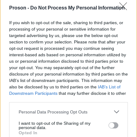
Proson -
ΑΣΕΠ: Πιστοποίηση Αγγλικών σε
Do Not Process My Personal Information
μόνο 2 ημέρες στα χέρια σας
If you wish to opt-out of the sale, sharing to third parties, or
processing of your personal or sensitive information for
targeted advertising by us, please use the below opt-out
section to confirm your selection. Please note that after your
opt-out request is processed you may continue seeing
interest-based ads based on personal information utilized by
ΑΣΕΠ: Εξ αποστάσεως η πιο Εύκολη
us or personal information disclosed to third parties prior to
your opt-out. You may separately opt-out of the further
Πιστοποίηση Υπολογιστών σε 2
disclosure of your personal information by third parties on the
μέρες
IAB’s list of downstream participants. This information may
also be disclosed by us to third parties on the
IAB’s List of
Downstream Participants
that may further disclose it to other
third parties.
Please note that this website/app uses one or more Google
Personal Data Processing Opt Outs
Μάθε πρώτος όλες τις σημαντικές
services and may gather and store information including but
ειδήσεις.
not limited to your visit or usage behaviour. You may click to
I want to opt-out of the Sharing of my
personal data.
Βάλε το proson.gr στα αποτελέσματα
grant or deny consent to Google and its third-party tags to
Opted In
αναζήτησης της Google
use your data for below specified purposes in below Google