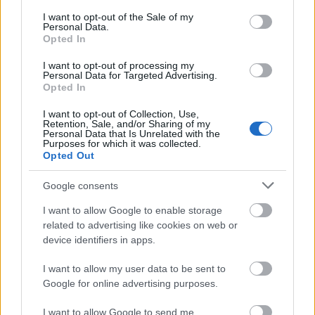
consent section.
I want to opt-out of the Sale of my
Personal Data.
Opted In
I want to opt-out of processing my
Personal Data for Targeted Advertising.
Δημοφιλείς Ειδήσεις
Opted In
I want to opt-out of Collection, Use,
Retention, Sale, and/or Sharing of my
Personal Data that Is Unrelated with the
Purposes for which it was collected.
ΑΣΕΠ: Νέος γραπτός διαγωνισμός -
Opted Out
Μόνιμοι στο υπουργείο Εξωτερικών
Google consents
I want to allow Google to enable storage
Κατώτατος μισθός: Σενάριο για
related to advertising like cookies on web or
device identifiers in apps.
αύξηση στα 1.000 ευρώ από το 2027
I want to allow my user data to be sent to
Google for online advertising purposes.
ΑΣΕΠ 6Κ/2026: 315 μόνιμοι στο
I want to allow Google to send me