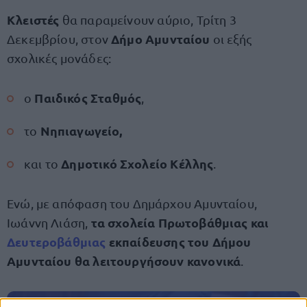
Κλειστές
θα παραμείνουν αύριο, Τρίτη 3
Δήμο Αμυνταίου
Δεκεμβρίου, στον
οι εξής
σχολικές μονάδες:
Παιδικός Σταθμός
ο
,
Νηπιαγωγείο,
το
Δημοτικό Σχολείο Κέλλης
και το
.
Ενώ, με απόφαση του Δημάρχου Αμυνταίου,
τα σχολεία Πρωτοβάθμιας και
Ιωάννη Λιάση,
Δευτεροβάθμιας
εκπαίδευσης του Δήμου
Αμυνταίου θα λειτουργήσουν κανονικά
.