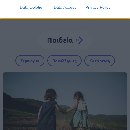
Data Deletion
Data Access
Privacy Policy
Παιδεία
Σεμινάρια
Πανελλήνιες
Κατάρτιση