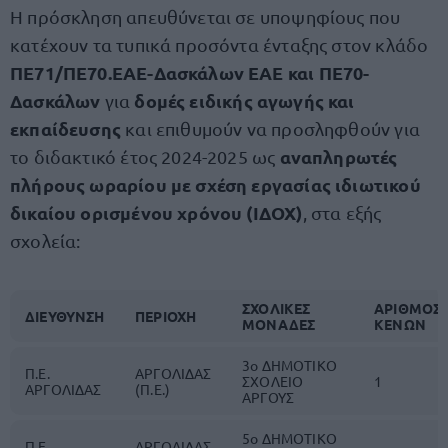
Η πρόσκληση απευθύνεται σε υποψηφίους που
κατέχουν τα τυπικά προσόντα ένταξης στον κλάδο
ΠΕ71/ΠΕ70.ΕΑΕ-Δασκάλων ΕΑΕ και ΠΕ70-
Δασκάλων
δομές ειδικής αγωγής και
για
εκπαίδευσης
και επιθυμούν να προσληφθούν για
αναπληρωτές
το διδακτικό έτος 2024-2025 ως
πλήρους ωραρίου με σχέση εργασίας ιδιωτικού
δικαίου ορισμένου χρόνου (ΙΔΟΧ)
, στα εξής
σχολεία:
ΣΧΟΛΙΚΕΣ
ΑΡΙΘΜΟΣ
ΔΙΕΥΘΥΝΣΗ
ΠΕΡΙΟΧΗ
ΜΟΝΑΔΕΣ
ΚΕΝΩΝ
3ο ΔΗΜΟΤΙΚΟ
Π.Ε.
ΑΡΓΟΛΙΔΑΣ
ΣΧΟΛΕΙΟ
1
ΑΡΓΟΛΙΔΑΣ
(Π.Ε.)
ΑΡΓΟΥΣ
5ο ΔΗΜΟΤΙΚΟ
Π.Ε.
ΑΡΓΟΛΙΔΑΣ