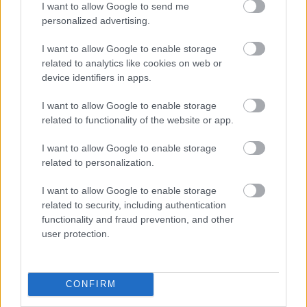
I want to allow Google to send me
αφορούν σχολικές μονάδες της Δ.Π.Ε.
personalized advertising.
Κορινθίας)
I want to allow Google to enable storage
related to analytics like cookies on web or
mail@dipe.lak.sch.gr
και
(για τις αιτήσεις που
device identifiers in apps.
αφορούν σχολικές μονάδες της Δ.Π.Ε.
Λακωνίας)
I want to allow Google to enable storage
related to functionality of the website or app.
Οι εκπαιδευτικοί πρέπει να στείλουν την αίτηση
I want to allow Google to enable storage
related to personalization.
τους με συνημμένα όλα τα δικαιολογητικά που
περιγράφονται αναλυτικά στην τοπική πρόσκληση
I want to allow Google to enable storage
από τη Δευτέρα
στο τέλος του άρθρου του proson,
related to security, including authentication
functionality and fraud prevention, and other
27 Ιανουαρίου 2025 έως και την Παρασκευή 31
user protection.
Ιανουαρίου 2025 και ώρα 23:59
.
ΕΔΩ
Δείτε
την τοπική πρόσκληση.
CONFIRM