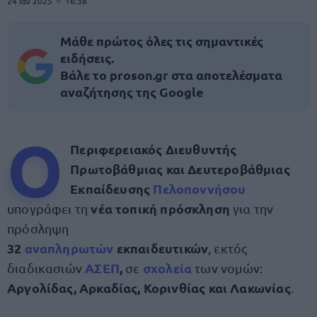
24 Ιαν 2025
16:38
Μάθε πρώτος όλες τις σημαντικές
ειδήσεις.
Βάλε το proson.gr στα αποτελέσματα
αναζήτησης της Google
Ο
Περιφερειακός Διευθυντής
Πρωτοβάθμιας και Δευτεροβάθμιας
Εκπαίδευσης
Πελοποννήσου
νέα τοπική πρόσκληση
υπογράφει τη
για την
πρόσληψη
32
αναπληρωτών
εκπαιδευτικών
, εκτός
ΑΣΕΠ
,
σχολεία
διαδικασιών
σε
των νομών:
Αργολίδας, Αρκαδίας, Κορινθίας και Λακωνίας
.