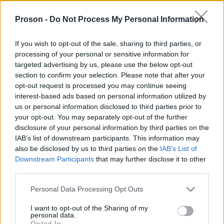
ΔΗΜΟΤΙΚΟ
Π.Ε.
ΚΟΡΙΝΘΙΑΣ
Proson -
Do Not Process My Personal Information
ΣΧΟΛΕΙΟ
1
ΚΟΡΙΝΘΙΑΣ
(Π.Ε.)
ΛΕΧΑΙΟΥ
If you wish to opt-out of the sale, sharing to third parties, or
ΔΗΜΟΤΙΚΟ
processing of your personal or sensitive information for
Π.Ε.
ΚΟΡΙΝΘΙΑΣ
ΣΧΟΛΕΙΟ
1
ΚΟΡΙΝΘΙΑΣ
(Π.Ε.)
targeted advertising by us, please use the below opt-out
ΞΥΛΟΚΕΡΙΖΑΣ
section to confirm your selection. Please note that after your
opt-out request is processed you may continue seeing
ΔΗΜΟΤΙΚΟ
Π.Ε.
ΚΟΡΙΝΘΙΑΣ
ΣΧΟΛΕΙΟ
interest-based ads based on personal information utilized by
1
ΚΟΡΙΝΘΙΑΣ
(Π.Ε.)
ΦΕΝΕΟΥ
us or personal information disclosed to third parties prior to
ΚΟΡΙΝΘΙΑΣ
your opt-out. You may separately opt-out of the further
disclosure of your personal information by third parties on the
ΔΗΜΟΤΙΚΟ
Π.Ε.
ΛΑΚΩΝΙΑΣ
IAB’s list of downstream participants. This information may
ΣΧΟΛΕΙΟ
1
ΛΑΚΩΝΙΑΣ
(Π.Ε.)
ΒΛΑΧΙΩΤΗ
also be disclosed by us to third parties on the
IAB’s List of
Downstream Participants
that may further disclose it to other
ΔΗΜΟΤΙΚΟ
third parties.
Π.Ε.
ΛΑΚΩΝΙΑΣ
ΣΧΟΛΕΙΟ
1
ΛΑΚΩΝΙΑΣ
(Π.Ε.)
ΜΟΝΕΜΒΑΣΙΑΣ
Please note that this website/app uses one or more Google
Personal Data Processing Opt Outs
services and may gather and store information including but
ΔΗΜΟΤΙΚΟ
not limited to your visit or usage behaviour. You may click to
I want to opt-out of the Sharing of my
Π.Ε.
ΛΑΚΩΝΙΑΣ
ΣΧΟΛΕΙΟ
1
personal data.
ΛΑΚΩΝΙΑΣ
(Π.Ε.)
grant or deny consent to Google and its third-party tags to
ΝΕΑΠΟΛΗΣ
Opted In