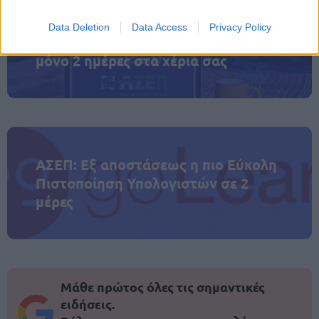
Data Deletion
Data Access
Privacy Policy
ΑΣΕΠ: Πιστοποίηση Αγγλικών σε
μόνο 2 ημέρες στα χέρια σας
ΑΣΕΠ: Εξ αποστάσεως η πιο Εύκολη
Πιστοποίηση Υπολογιστών σε 2
μέρες
Μάθε πρώτος όλες τις σημαντικές
ειδήσεις.