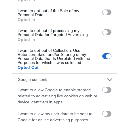
use your data for below specified purposes in below Google
consent section.
I want to opt-out of the Sale of my
Personal Data.
Πώς να στείλετε την αίτηση
Opted In
I want to opt-out of processing my
Η αίτηση υποβάλλεται αυτοπροσώπως στις
Personal Data for Targeted Advertising.
Opted In
Διευθύνσεις Εκπαίδευσης ή αποστέλλεται
ηλεκτρονικά στις ηλεκτρονικές Διευθύνσεις:
I want to opt-out of Collection, Use,
Retention, Sale, and/or Sharing of my
Personal Data that Is Unrelated with the
Purposes for which it was collected.
mail@dipe.arg.sch.gr
(για τις αιτήσεις που
Opted Out
αφορούν σχολικές μονάδες της Δ.Π.Ε.
Google consents
Αργολίδας),
I want to allow Google to enable storage
related to advertising like cookies on web or
mail@dipe.ark.sch.gr
(για τις αιτήσεις που
device identifiers in apps.
αφορούν σχολικές μονάδες της Δ.Π.Ε.
Αρκαδίας),
I want to allow my user data to be sent to
Google for online advertising purposes.
mail@dipe.kor.sch.gr
(για τις αιτήσεις που