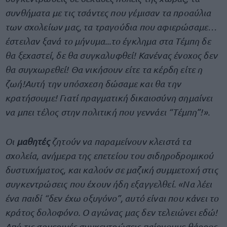
συνθήματα με τις τσάντες που γέμισαν τα προαύλια
των σχολείων μας, τα τραγούδια που αφιερώσαμε…
έστειλαν ξανά το μήνυμα...το έγκλημα στα Τέμπη δε
θα ξεχαστεί, δε θα συγκαλυφθεί! Κανένας ένοχος δεν
θα συγχωρεθεί! Θα νικήσουν είτε τα κέρδη είτε η
ζωή!Αυτή την υπόσχεση δώσαμε και θα την
κρατήσουμε! Γιατί πραγματική δικαιοσύνη σημαίνει
να μπει τέλος στην πολιτική που γεννάει “Τέμπη”!».
Οι
μαθητές
ζητούν να παραμείνουν κλειστά τα
σχολεία, ανήμερα της επετείου του σιδηροδρομικού
δυστυχήματος, και καλούν σε μαζική συμμετοχή στις
συγκεντρώσεις που έχουν ήδη εξαγγελθεί. «Να λέει
ένα παιδί “δεν έχω οξυγόνο”, αυτό είναι που κάνει το
κράτος δολοφόνο. Ο αγώνας μας δεν τελειώνει εδώ!
Από τις σημερινές συγκεντρώσεις παίρνουμε θάρρος