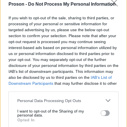
στους λοιπούς συγγενείς ενάντια σε κάθε
Proson -
Do Not Process My Personal Information
επιχείρηση συγκάλυψης αιτίων κι ευθυνών. Από την
πλευρά μας συνεχίζουμε και δυναμώνουμε τον
If you wish to opt-out of the sale, sharing to third parties, or
processing of your personal or sensitive information for
αγώνα απέναντι στην πολιτική που προωθεί την
targeted advertising by us, please use the below opt-out
ιδιωτικοποίηση και εμπορευματοποίηση των
section to confirm your selection. Please note that after your
κοινωνικών αγαθών. Οι εκπαιδευτικοί καθημερινά
opt-out request is processed you may continue seeing
interest-based ads based on personal information utilized by
ερχόμαστε αντιμέτωποι με αυτή την πολιτική, μέσα
us or personal information disclosed to third parties prior to
από την υποβάθμιση του δημόσιου σχολείου.
your opt-out. You may separately opt-out of the further
Απαιτούμε να αποδοθεί άμεσα δικαιοσύνη! Να
disclosure of your personal information by third parties on the
IAB’s list of downstream participants. This information may
καταλογιστούν όλες οι ποινικές και πολιτικές
also be disclosed by us to third parties on the
IAB’s List of
ευθύνες και να τιμωρηθούν όλοι οι ένοχοι. Δεν
Downstream Participants
that may further disclose it to other
πρόκειται να επιτρέψουμε το έγκλημα αυτό ούτε να
third parties.
ξεχαστεί, ούτε να συγκαλυφθεί».
Please note that this website/app uses one or more Google
Personal Data Processing Opt Outs
services and may gather and store information including but
not limited to your visit or usage behaviour. You may click to
I want to opt-out of the Sharing of my
Η ΟΛΜΕ
personal data.
grant or deny consent to Google and its third-party tags to
Opted In
use your data for below specified purposes in below Google