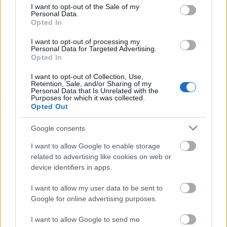
consent section.
«Το ΔΣ της ΟΛΜΕ καλεί τους εκπαιδευτικούς της
I want to opt-out of the Sale of my
Personal Data.
Δευτεροβάθμιας Εκπαίδευσης σε μαζική και
Opted In
δυναμική συμμετοχή στην Πανεργατική –
I want to opt-out of processing my
Πανυπαλληλική 24ωρη απεργία που έχει
Personal Data for Targeted Advertising.
Opted In
προκηρύξει η Ε.Ε. της Α.Δ.Ε.Δ.Υ., την Παρασκευή 28
Φεβρουαρίου, στις 11:00 στην πλατεία
I want to opt-out of Collection, Use,
Retention, Sale, and/or Sharing of my
Συντάγματος και στις συγκεντρώσεις των
Personal Data that Is Unrelated with the
Purposes for which it was collected.
συνδικάτων σε όλη τη χώρα.
Opted Out
Google consents
Συμμετέχουμε στις κινητοποιήσεις και στις δράσεις
I want to allow Google to enable storage
που θα πραγματοποιηθούν, σε συνέχεια των
related to advertising like cookies on web or
ογκωδέστατων διαδηλώσεων της Κυριακής 26
device identifiers in apps.
Ιανουαρίου 2025, με αίτημα την αποκάλυψη της
I want to allow my user data to be sent to
αλήθειας, τη δικαιοσύνη και τη τιμωρία των
Google for online advertising purposes.
υπευθύνων για το έγκλημα στα Τέμπη, ενάντια σε
κάθε επιχείρηση συγκάλυψης αιτίων κι ευθυνών».
I want to allow Google to send me