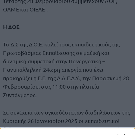
Τετάρτης 28 Φεβρουαρίου συμμετέχουν ΔΟΕ,
ΟΛΜΕ και ΟΙΕΛΕ .
Η ΔΟΕ
Το Δ.Σ της Δ.Ο.Ε. καλεί τους εκπαιδευτικούς της
Πρωτοβάθμιας Εκπαίδευσης σε μαζική και
δυναμική συμμετοχή στην Πανεργατική –
Πανυπαλληλική 24ωρη απεργία που έχει
προκηρύξει η Ε.Ε. της Α.Δ.Ε.Δ.Υ., την Παρασκευή 28
Φεβρουαρίου, στις 11:00 στην πλατεία
Συντάγματος.
Σε συνέχεια των ογκωδέστατων διαδηλώσεων της
Κυριακής 26 Ιανουαρίου 2025 οι εκπαιδευτικοί
δηλώνουμε τη συμπαράστασή μας στους γονείς και