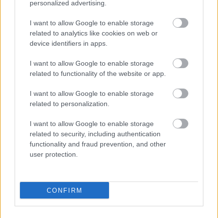
personalized advertising.
Η ΟΙΕΛΕ
I want to allow Google to enable storage
related to analytics like cookies on web or
device identifiers in apps.
Aπεργούν και οι ιδιωτικοί εκπαιδευτικοί - «Έβγαλα
εισιτήριο σαν επιβάτης στη χώρα αυτή που τρώει
I want to allow Google to enable storage
related to functionality of the website or app.
τα παιδιά της»
Την Παρασκευή, 28/2, η ΟΙΕΛΕ απεργεί και
I want to allow Google to enable storage
συμμετέχει στο συλλαλητήριο που διοργανώνει ο
related to personalization.
«Σύλλογος Πληγέντων Δυστυχήματος Τεμπών 28-2-
I want to allow Google to enable storage
2023» στο Σύνταγμα στις 11 π.μ.. Όπως τονίζεται
related to security, including authentication
στην ανακοίνωσή τους «Εκεί, το λόγο θα έχει η
functionality and fraud prevention, and other
user protection.
κοινωνία: Για Κράτος Δικαίου, Για ανεξάρτητη
Δικαιοσύνη, Για την τιμωρία των ενόχων, όσο ψηλά
κι αν βρίσκονται, Για δημόσια αγαθά υπό τον
CONFIRM
έλεγχο της κοινωνίας, Για να έχουν οι νέοι
άνθρωποι μέλλον και ελπίδα, Για να μην είμαστε