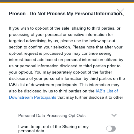
Σύστημα Διαχείρισης Προσωπικού Πρωτοβάθμιας
και Δευτεροβάθμιας Εκπαίδευσης και
Proson -
Do Not Process My Personal Information
διαχειρίζεται εξ' ολοκλήρου από το υπουργείο
If you wish to opt-out of the sale, sharing to third parties, or
Παιδείας.
processing of your personal or sensitive information for
targeted advertising by us, please use the below opt-out
section to confirm your selection. Please note that after your
ΑΣΕΠ
Στο
οι εκπαιδευτικοί θα κάνουν την
opt-out request is processed you may continue seeing
αίτηση ένταξης και στο ΟΠΣΥΔ
ηλεκτρονική
θα
interest-based ads based on personal information utilized by
κληθούν να ανεβάσουν τα απαραίτητα
us or personal information disclosed to third parties prior to
your opt-out. You may separately opt-out of the further
δικαιολογητικά, όπως τους τίτλους σπουδών, τις
disclosure of your personal information by third parties on the
πιστοποιήσεις αγγλικών
άλλων γλωσσών
ή
, την
IAB’s list of downstream participants. This information may
πιστοποίηση γνώσης ηλεκτρονικού υπολογιστή
also be disclosed by us to third parties on the
IAB’s List of
Downstream Participants
that may further disclose it to other
καθώς και όποιου άλλου κριτηρίου μοριοδοτείται.
third parties.
Please note that this website/app uses one or more Google
Personal Data Processing Opt Outs
Το Proson.gr σας κάνει την αίτηση
services and may gather and store information including but
έγκαιρα και έγκυρα χωρίς λάθη που
not limited to your visit or usage behaviour. You may click to
I want to opt-out of the Sharing of my
personal data.
μπορεί να κοστίσουν
grant or deny consent to Google and its third-party tags to