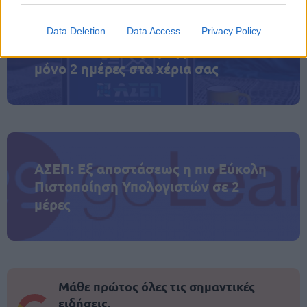
Data Deletion
Data Access
Privacy Policy
ΑΣΕΠ: Πιστοποίηση Αγγλικών σε
μόνο 2 ημέρες στα χέρια σας
ΑΣΕΠ: Εξ αποστάσεως η πιο Εύκολη
Πιστοποίηση Υπολογιστών σε 2
μέρες
Μάθε πρώτος όλες τις σημαντικές
ειδήσεις.