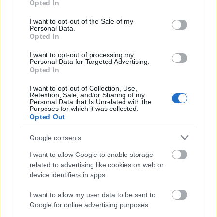
Opted In
use your data for below specified purposes in below Google
consent section.
Proson.gr αναλαμβάνει σε πάνω από 30.000
Το
I want to opt-out of the Sale of my
Personal Data.
υποψήφιους για διορισμούς
και προσλήψεις την
Opted In
δημιουργία μητρώου ΑΣΕΠ και τις αιτήσεις σε
I want to opt-out of processing my
Personal Data for Targeted Advertising.
προκηρύξεις για θέσεις στο δημόσιο
Opted In
I want to opt-out of Collection, Use,
Ειδικεύεται και στις αιτήσεις για προσλήψεις και
Retention, Sale, and/or Sharing of my
Personal Data that Is Unrelated with the
εκπαιδευτικών όταν ανοίγουν οι
διορισμούς
Purposes for which it was collected.
Πίνακες
Opted Out
Google consents
Προσληφθείτε ως
I want to allow Google to enable storage
εκπαιδευτικός με το Proson.gr - Σας
related to advertising like cookies on web or
κάνουμε την αίτηση εδώ
device identifiers in apps.
I want to allow my user data to be sent to
Google for online advertising purposes.