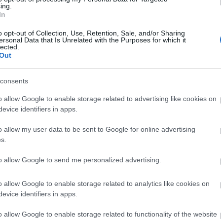
ing.
είς Ειδήσεις
In
o opt-out of Collection, Use, Retention, Sale, and/or Sharing
ersonal Data that Is Unrelated with the Purposes for which it
lected.
Out
ς γραπτός διαγωνισμός - Μόνιμοι στο υπουργεί
ών
consents
o allow Google to enable storage related to advertising like cookies on
evice identifiers in apps.
 μισθός: Σενάριο για αύξηση στα 1.000 ευρώ απ
o allow my user data to be sent to Google for online advertising
s.
26: 315 μόνιμοι στο Δημόσιο - Στις 1.102 οι αιτ
to allow Google to send me personalized advertising.
ά)
o allow Google to enable storage related to analytics like cookies on
evice identifiers in apps.
.779 θέσεις εργασίας στο Δημόσιο (χωρίς πτυχί
o allow Google to enable storage related to functionality of the website