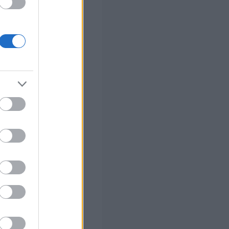
ο
ό το 2027
ήσεις
ο)