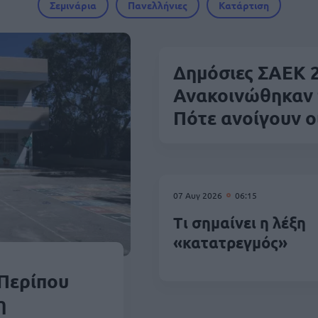
Σεμινάρια
Πανελλήνιες
Κατάρτιση
Δημόσιες ΣΑΕΚ 
Ανακοινώθηκαν 9
Πότε ανοίγουν οι
07 Αυγ 2026
06:15
Τι σημαίνει η λέξη
«κατατρεγμός»
Περίπου
η