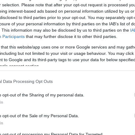
r selection. Please note that after your opt-out request is processed y
τοποίηση Αγγλικών σε μόνο 2 ημέρες στα χέρια
eing interest-based ads based on personal information utilized by us or
disclosed to third parties prior to your opt-out. You may separately opt-
losure of your personal information by third parties on the IAB’s list of
. This information may also be disclosed by us to third parties on the
IA
Participants
that may further disclose it to other third parties.
 that this website/app uses one or more Google services and may gath
αποστάσεως η πιο Εύκολη Πιστοποίηση Υπολογι
including but not limited to your visit or usage behaviour. You may click 
 to Google and its third-party tags to use your data for below specifi
ogle consent section.
l Data Processing Opt Outs
o opt-out of the Sharing of my personal data.
πρώτος όλες τις σημαντικές ειδήσεις.
In
 το proson.gr στα αποτελέσματα αναζήτησης τη
o opt-out of the Sale of my Personal Data.
In
to opt-out of processing my Personal Data for Targeted