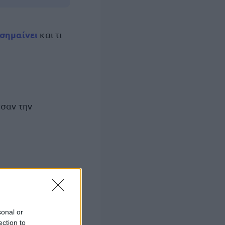
σημαίνει
και τι
ύσαν την
sonal or
ection to