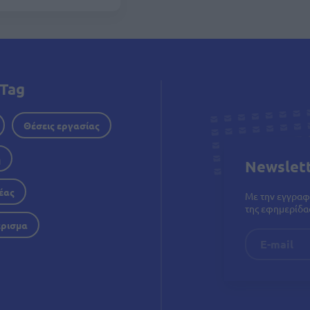
Tag
Θέσεις εργασίας
η
Newslet
έας
Με την εγγραφ
της εφημερίδας
έρισμα