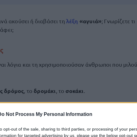
λέξη
«αγυιά»
ανά ακούσει ή διαβάσει τη
; Γνωρίζετε τι
άφει;
ς
ίναι λόγια και τη χρησιμοποιούσαν άνθρωποι που μιλο
ς δρόμος
δρομάκι
σοκάκι
, το
, το
.
μένοι στο Proson.gr για να μαθαίνετε τα «περίεργα»
Do Not Process My Personal Information
τα
των ελληνικών λέξεων.
to opt-out of the sale, sharing to third parties, or processing of your per
formation for targeted advertising by us, please use the below opt-out s