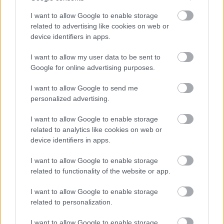
I want to allow Google to enable storage
related to advertising like cookies on web or
device identifiers in apps.
ΑΣΕΠ: Εξ αποστάσεως η πιο Εύκολη
I want to allow my user data to be sent to
Google for online advertising purposes.
Πιστοποίηση Υπολογιστών σε 2
μέρες
I want to allow Google to send me
personalized advertising.
I want to allow Google to enable storage
related to analytics like cookies on web or
device identifiers in apps.
Μάθε πρώτος όλες τις σημαντικές
ειδήσεις.
I want to allow Google to enable storage
Βάλε το proson.gr στα αποτελέσματα
related to functionality of the website or app.
αναζήτησης της Google
I want to allow Google to enable storage
related to personalization.
I want to allow Google to enable storage