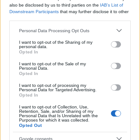
εργασίας σε Γυμνάσια και Λύκεια οι μαθητές δεν θα
also be disclosed by us to third parties on the
IAB’s List of
Downstream Participants
that may further disclose it to other
λάβουν απουσία τις ώρες που οι εκπαιδευτικοί τους
third parties.
συμμετέχουν στη στάση.
Please note that this website/app uses one or more Google
Personal Data Processing Opt Outs
services and may gather and store information including but
δεν τίθεται ζήτημα «λουκέτο» στα
Αντίστοιχα
not limited to your visit or usage behaviour. You may click to
I want to opt-out of the Sharing of my
personal data.
πανεπιστήμια
. Τα μαθήματα θα γίνουν κανονικά
grant or deny consent to Google and its third-party tags to
Opted In
use your data for below specified purposes in below Google
την Πέμπτη και όσοι φοιτητές επιθυμούν να
consent section.
I want to opt-out of the Sale of my
κατέβουν στο συλλαλητήριο μπορούν να το
Personal Data.
Opted In
πράξουν αλλά αν εκείνη τη μέρα έχουν μαθήματα
με υποχρεωτική παρουσία (εργαστήρια) θα πάρουν
I want to opt-out of processing my
Personal Data for Targeted Advertising.
κανονική απουσία.
Opted In
I want to opt-out of Collection, Use,
Retention, Sale, and/or Sharing of my
Personal Data that Is Unrelated with the
Purposes for which it was collected.
ΑΣΕΠ: Πιστοποίηση Αγγλικών σε
Opted Out
μόνο 2 ημέρες στα χέρια σας
Google consents