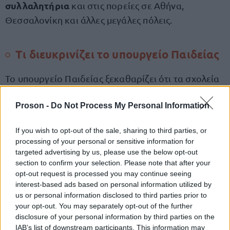
συλλαλητήρια
και στις πορείες σε Αθήνα,
Θεσσαλονίκη και άλλες μεγάλες πόλεις.
Τι διευκρινίζει το υπουργείο Παιδείας
Το υπουργείο Παιδείας ξεκαθαρίζει ότι τα σχολεία
δεν θα παραμείνουν κλειστά
στις 6 Νοεμβρίου και
Proson -
Do Not Process My Personal Information
τα μαθήματα θα πραγματοποιηθούν κανονικά,
εκτός εάν αποφασιστεί κατάληψη από τους
If you wish to opt-out of the sale, sharing to third parties, or
μαθητές.
processing of your personal or sensitive information for
targeted advertising by us, please use the below opt-out
section to confirm your selection. Please note that after your
Τα 15μελή συμβούλια κάθε σχολείου θα
opt-out request is processed you may continue seeing
αποφασίσουν αν θα συμμετάσχουν στις
interest-based ads based on personal information utilized by
κινητοποιήσεις, όμως σε κάθε άλλη περίπτωση θα
us or personal information disclosed to third parties prior to
your opt-out. You may separately opt-out of the further
τηρηθεί κανονικά το απουσιολόγιο
. Βέβαια
disclosure of your personal information by third parties on the
εφόσον συμμετέχει και η ΟΛΜΕ με τρίωρη στάση
IAB’s list of downstream participants. This information may