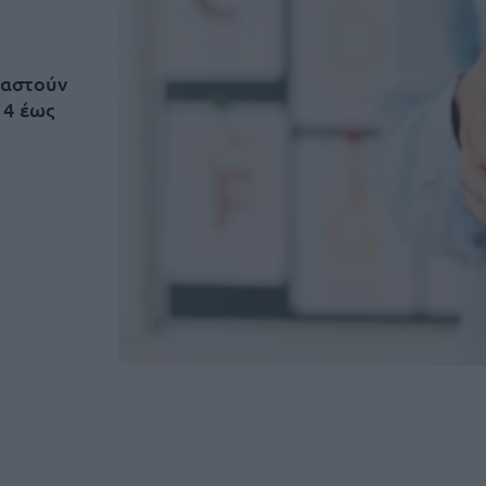
ιαστούν
 4 έως