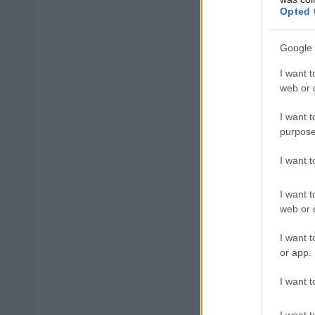
Opted 
ΑΣΕΠ: Εξ 
Google 
μέρες
I want t
web or d
I want t
purpose
Μάθε 
Βάλε
I want 
I want t
web or d
I want t
Δημοφιλ
or app.
I want t
I want t