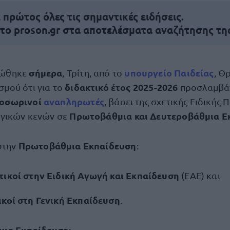
πρώτος όλες τις σημαντικές ειδήσεις.
 το proson.gr στα αποτελέσματα αναζήτησης τη
σήμερα
υπουργείο Παιδείας
νώθηκε
, Τρίτη, από το
, Θ
διδακτικό έτος 2025-2026
σμού ότι για το
προσλαμβά
ροσωρινοί
αναπληρωτές
, βάσει της σχετικής Ειδικής
Πρωτοβάθμια και Δευτεροβάθμια Ε
ργικών κενών σε
Πρωτοβάθμια Εκπαίδευση
στην
:
τικoί στην Ειδική Αγωγή και Εκπαίδευση
(ΕΑΕ) και
ικοί στη Γενική Εκπαίδευση
.
μια Εκπαίδευση
: