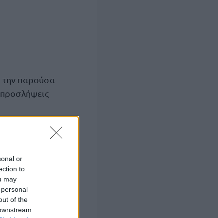
 την παρούσα
 προσλήψεις
από
 υπηρεσία
 στην σχολική
sonal or
ection to
ou may
 personal
ληψη υπηρεσίας
out of the
ώρες
ερες
 downstream