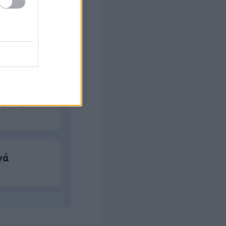
ο
ό το 2027
ήσεις
νά