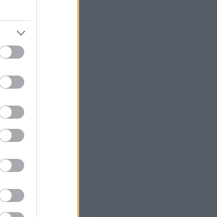
στών σε 2
ς Google