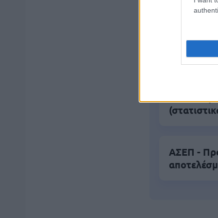
ΑΣΕΠ: Νέο
authenti
Εξωτερικ
Κατώτατος
ΑΣΕΠ 6Κ/20
(στατιστικ
ΑΣΕΠ - Πρ
αποτελέσμ