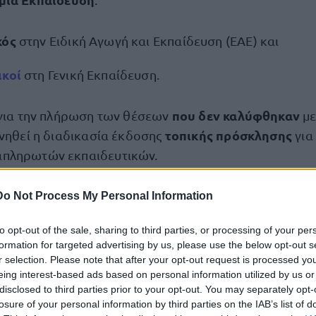
κός
στην Ειδική Αγωγή και Εκπαίδευση (ΕΑΕ) και
ικοί
στη Γενική Εκπαίδευση.
που δεν καλύφθηκαν
 για την πλήρωση των θέσεων
με
τοπικής πρόσκλησης
ινηθεί η διαδικασία έκδοσης
για
πληρωτών εκπαιδευτικών.
μενοι οφείλουν να παρουσιαστούν και να αναλάβουν
Do Not Process My Personal Information
ς και την Παρασκευή 5 Δεκεμβρίου 2025
, απευθείας
to opt-out of the sale, sharing to third parties, or processing of your per
 πρόσληψής τους.
formation for targeted advertising by us, please use the below opt-out s
r selection. Please note that after your opt-out request is processed y
eing interest-based ads based on personal information utilized by us or
αι σε περισσότερες από μία σχολικές μονάδες, η ανά
disclosed to third parties prior to your opt-out. You may separately opt-
τη σχολική μονάδα όπου θα παρέχονται οι περισσότ
losure of your personal information by third parties on the IAB’s list of