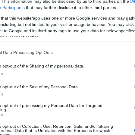
. This information may also be disclosed by us to third parties on the
IA
Participants
that may further disclose it to other third parties.
 that this website/app uses one or more Google services and may gath
τα στη Γενική Εκπαίδευση Δευτεροβάθμιας 
including but not limited to your visit or usage behaviour. You may click 
 to Google and its third-party tags to use your data for below specifi
ogle consent section.
τα στην ΕΑΕ Δευτεροβάθμιας Εκπαίδευσης
l Data Processing Opt Outs
τα στη Γενική Εκπαίδευση Πρωτοβάθμιας Ε
o opt-out of the Sharing of my personal data.
In
τα στην ΕΑΕ Πρωτοβάθμιας Εκπαίδευσης
o opt-out of the Sale of my Personal Data.
In
to opt-out of processing my Personal Data for Targeted
τοποίηση Αγγλικών σε μόνο 2 ημέρες στα χέρια
ing.
In
o opt-out of Collection, Use, Retention, Sale, and/or Sharing
ersonal Data that Is Unrelated with the Purposes for which it
lected.