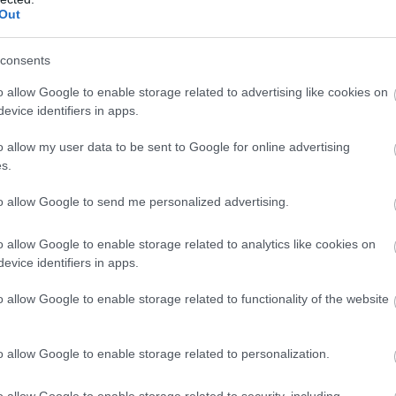
Out
αποστάσεως η πιο Εύκολη Πιστοποίηση Υπολογι
consents
o allow Google to enable storage related to advertising like cookies on
evice identifiers in apps.
o allow my user data to be sent to Google for online advertising
s.
πρώτος όλες τις σημαντικές ειδήσεις.
 το proson.gr στα αποτελέσματα αναζήτησης τη
to allow Google to send me personalized advertising.
o allow Google to enable storage related to analytics like cookies on
evice identifiers in apps.
o allow Google to enable storage related to functionality of the website
είς Ειδήσεις
o allow Google to enable storage related to personalization.
o allow Google to enable storage related to security, including