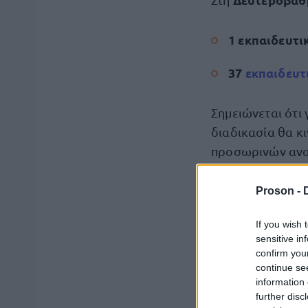
1 εκπαιδευτι
37
εκπαιδευτ
Σημειώνεται ότι
διαδικασία θα κ
προσωρινών ανα
Οι προσλαμβανό
Proson -
την Πέμπτη 4 έω
If you wish 
μονάδα /ΚΕΔΑΣΥ
sensitive in
confirm you
continue se
Εάν τοποθετούντ
information 
λαμβάνει χώρα σ
further disc
διδασκαλίας
.