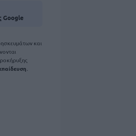
ς Google
ρησκευμάτων και
νονται
 Προκήρυξης
κπαίδευση
.