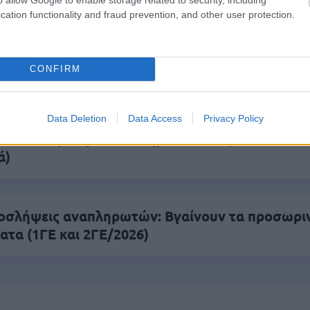
ς γραπτός διαγωνισμός - Μόνιμοι στο υπουργεί
cation functionality and fraud prevention, and other user protection.
ών
CONFIRM
 μισθός: Σενάριο για αύξηση στα 1.000 ευρώ απ
Data Deletion
Data Access
Privacy Policy
26: 315 μόνιμοι στο Δημόσιο - Στις 1.102 οι αιτ
ά)
οσλήψεις αναπληρωτών: Βγαίνουν τα προσωρι
ατα (1ΓΕ και 2ΓΕ/2026)