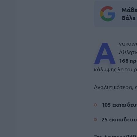
Μάθε 
Βάλε
Α
νακοι
Αθλητι
168 π
κάλυψης λειτου
Αναλυτικότερα, 
105 εκπαιδευ
25 εκπαιδευτ
Δευτεροβάθ
Στη