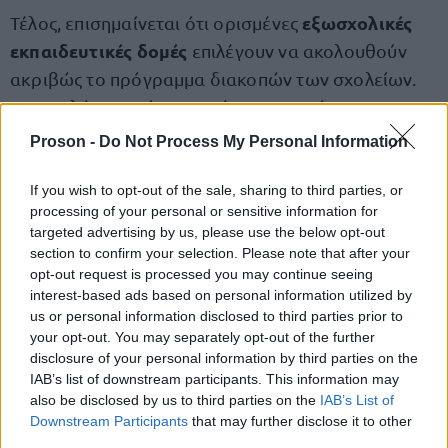
εξωσχολικές
Τέλος, επισημαίνεται ότι ορισμένες
εκπαιδευτικές δομές
επιλέγουν να ακολουθούν
ακριβώς το πρόγραμμα διακοπών των σχολείων.
Για τον λόγο αυτό, συνιστάται οι γονείς να
ενημερωθούν έγκαιρα από τις διοικήσεις
των
Proson -
Do Not Process My Personal Information
φροντιστηρίων και των κέντρων ξένων γλωσσών
που παρακολουθούν τα παιδιά τους, ώστε να
If you wish to opt-out of the sale, sharing to third parties, or
processing of your personal or sensitive information for
φετινό πρόγραμμα
γνωρίζουν με ακρίβεια το
των
targeted advertising by us, please use the below opt-out
χριστουγεννιάτικων διακοπών.
section to confirm your selection. Please note that after your
opt-out request is processed you may continue seeing
interest-based ads based on personal information utilized by
us or personal information disclosed to third parties prior to
your opt-out. You may separately opt-out of the further
ΑΣΕΠ: Πιστοποίηση Αγγλικών σε
disclosure of your personal information by third parties on the
μόνο 2 ημέρες στα χέρια σας
IAB’s list of downstream participants. This information may
also be disclosed by us to third parties on the
IAB’s List of
Downstream Participants
that may further disclose it to other
third parties.