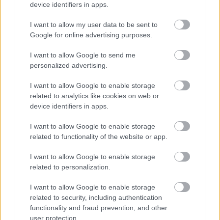
device identifiers in apps.
I want to allow my user data to be sent to
Google for online advertising purposes.
ΟΠΕΚΑ: Μηνιαίο επίδομα έως 210
ευρώ - Πώς θα τα πάρετε
I want to allow Google to send me
personalized advertising.
I want to allow Google to enable storage
Τι σημαίνει η λέξη «σιγαλός»
related to analytics like cookies on web or
device identifiers in apps.
I want to allow Google to enable storage
Προσωπικός Βοηθός: Ανοίγουν οι
related to functionality of the website or app.
αιτήσεις στις 24 Αυγούστου – Τι
I want to allow Google to enable storage
αλλάζει στο πρόγραμμα
related to personalization.
I want to allow Google to enable storage
related to security, including authentication
Σωφρονιστικά καταστήματα: 416
functionality and fraud prevention, and other
προσλήψεις χωρίς πτυχίο - Πού κάνετε
user protection.