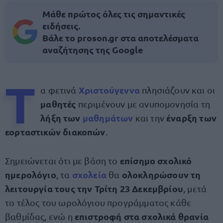
Μάθε πρώτος όλες τις σημαντικές
ειδήσεις.
Βάλε το proson.gr στα αποτελέσματα
αναζήτησης της Google
Τ
Χριστούγεννα
α φετινά
πλησιάζουν και οι
μαθητές
περιμένουν με ανυπομονησία τη
λήξη των
μαθημάτων
έναρξη των
και την
εορταστικών διακοπών
.
επίσημο σχολικό
Σημειώνεται ότι με βάση το
ημερολόγιο
σχολεία
ολοκληρώσουν τη
, τα
θα
λειτουργία τους την Τρίτη 23 Δεκεμβρίου
, μετά
το τέλος του ωρολόγιου προγράμματος κάθε
επιστροφή στα σχολικά θρανία
βαθμίδας, ενώ η