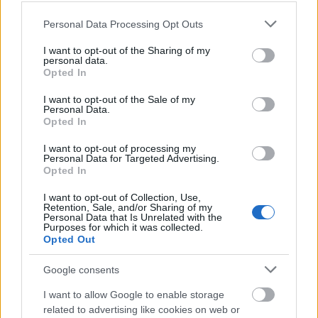
Please note that this website/app uses one or more Google
Personal Data Processing Opt Outs
services and may gather and store information including but
ΑΣΕΠ: Εξ αποστάσεως η πιο Εύκολη
not limited to your visit or usage behaviour. You may click to
I want to opt-out of the Sharing of my
personal data.
Πιστοποίηση Υπολογιστών σε 2
grant or deny consent to Google and its third-party tags to
Opted In
use your data for below specified purposes in below Google
μέρες
consent section.
I want to opt-out of the Sale of my
Personal Data.
Opted In
I want to opt-out of processing my
Personal Data for Targeted Advertising.
Μάθε πρώτος όλες τις σημαντικές
Opted In
ειδήσεις.
I want to opt-out of Collection, Use,
Βάλε το proson.gr στα αποτελέσματα
Retention, Sale, and/or Sharing of my
Personal Data that Is Unrelated with the
αναζήτησης της Google
Purposes for which it was collected.
Opted Out
Google consents
I want to allow Google to enable storage
Δημοφιλείς Ειδήσεις
related to advertising like cookies on web or