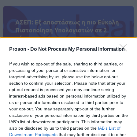
ΑΣΕΠ: Εξ αποστάσεως η πιο Εύκολη
Πιστοποίηση Υπολογιστών σε 2
μέρες
Proson -
Do Not Process My Personal Information
If you wish to opt-out of the sale, sharing to third parties, or
processing of your personal or sensitive information for
Μάθε πρώτος όλες τις σημαντικές
targeted advertising by us, please use the below opt-out
ειδήσεις.
section to confirm your selection. Please note that after your
Βάλε το proson.gr στα αποτελέσματα
opt-out request is processed you may continue seeing
αναζήτησης της Google
interest-based ads based on personal information utilized by
us or personal information disclosed to third parties prior to
your opt-out. You may separately opt-out of the further
disclosure of your personal information by third parties on the
IAB’s list of downstream participants. This information may
also be disclosed by us to third parties on the
IAB’s List of
Δημοφιλείς Ειδήσεις
Downstream Participants
that may further disclose it to other