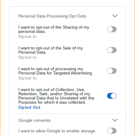
third parties.
Please note that this website/app uses one or more Google
Personal Data Processing Opt Outs
services and may gather and store information including but
Ανοικτές 1.779 θέσεις εργασίας στο
not limited to your visit or usage behaviour. You may click to
I want to opt-out of the Sharing of my
Δημόσιο (χωρίς πτυχίο)
personal data.
grant or deny consent to Google and its third-party tags to
Opted In
use your data for below specified purposes in below Google
consent section.
I want to opt-out of the Sale of my
Personal Data.
ΥΠΕΣ: Προγραμματισμός προσλήψεων
Opted In
2027 - Παρατείνεται το Β' Στάδιο
I want to opt-out of processing my
Personal Data for Targeted Advertising.
Opted In
I want to opt-out of Collection, Use,
Προσλήψεις αναπληρωτών: Περίπου
Retention, Sale, and/or Sharing of my
Personal Data that Is Unrelated with the
30.000 ονόματα στην α' φάση
Purposes for which it was collected.
Opted Out
Google consents
Πυροσβεστική Σχολή: Νέος
I want to allow Google to enable storage
κανονισμός για δόκιμους – Τι αλλάζει