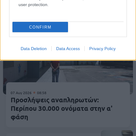
user protection.
Σεμινάρια
Πανελλήνιες
Κατάρτιση
CONFIRM
Data Deletion
Data Access
Privacy Policy
07 Αυγ 2026
08:58
Προσλήψεις αναπληρωτών:
Περίπου 30.000 ονόματα στην α'
φάση