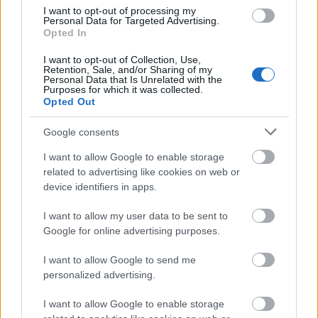
I want to opt-out of processing my
Personal Data for Targeted Advertising.
ΑΣΕΠ: Εξ αποστάσεως η πιο Εύκολη
Opted In
Πιστοποίηση Υπολογιστών σε 2
I want to opt-out of Collection, Use,
μέρες
Retention, Sale, and/or Sharing of my
Personal Data that Is Unrelated with the
Purposes for which it was collected.
Opted Out
Google consents
Μάθε πρώτος όλες τις σημαντικές
I want to allow Google to enable storage
ειδήσεις.
related to advertising like cookies on web or
Βάλε το proson.gr στα αποτελέσματα
device identifiers in apps.
αναζήτησης της Google
I want to allow my user data to be sent to
Google for online advertising purposes.
I want to allow Google to send me
personalized advertising.
Δημοφιλείς Ειδήσεις
I want to allow Google to enable storage