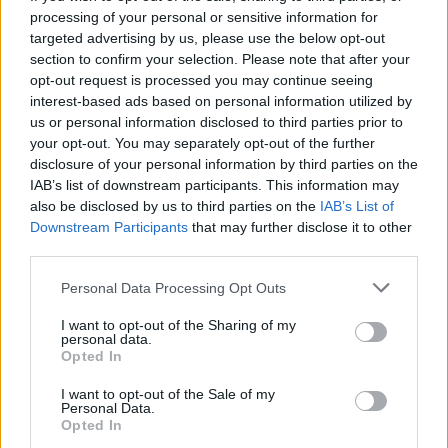
Συνεχίζονται οι Πανελλαδικές 2026
processing of your personal or sensitive information for
targeted advertising by us, please use the below opt-out
Οι Πανελλαδικές Εξετάσεις για τους μαθητές των
section to confirm your selection. Please note that after your
ΕΠΑΛ συνεχίζονται σύμφωνα με το
opt-out request is processed you may continue seeing
interest-based ads based on personal information utilized by
προγραμματισμένο χρονοδιάγραμμα, με χιλιάδες
us or personal information disclosed to third parties prior to
υποψηφίους σε όλη τη χώρα να διεκδικούν μία
your opt-out. You may separately opt-out of the further
θέση στην Τριτοβάθμια Εκπαίδευση.
disclosure of your personal information by third parties on the
IAB’s list of downstream participants. This information may
also be disclosed by us to third parties on the
IAB’s List of
Downstream Participants
that may further disclose it to other
third parties.
Please note that this website/app uses one or more Google
Personal Data Processing Opt Outs
services and may gather and store information including but
ΑΣΕΠ: Πιστοποίηση Αγγλικών σε
not limited to your visit or usage behaviour. You may click to
I want to opt-out of the Sharing of my
μόνο 2 ημέρες στα χέρια σας
personal data.
grant or deny consent to Google and its third-party tags to
Opted In
use your data for below specified purposes in below Google
consent section.
I want to opt-out of the Sale of my
Personal Data.
Opted In