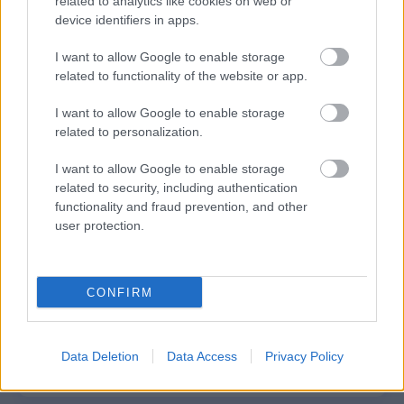
related to analytics like cookies on web or
device identifiers in apps.
e-ΕΦΚΑ: Έως 846 ευρώ επιπλέον στη
I want to allow Google to enable storage
σύνταξη – Ποιοι δικαιούνται τα
related to functionality of the website or app.
χρήματα
I want to allow Google to enable storage
related to personalization.
Πυροσβεστική Σχολή: Νέος
I want to allow Google to enable storage
related to security, including authentication
κανονισμός για δόκιμους – Τι αλλάζει
functionality and fraud prevention, and other
σε διαμονή, σίτιση και πρακτική
user protection.
εκπαίδευση
CONFIRM
ΔΥΠΑ: Ευκαιρία συνταξιοδότησης για
8.000 ανέργους άνω των 55 ετών –
Data Deletion
Data Access
Privacy Policy
Ξεκίνησαν οι αιτήσεις