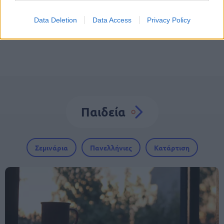
Λέξη
Γλώσσα
Data Deletion
Data Access
Privacy Policy
Παιδεία
Σεμινάρια
Πανελλήνιες
Κατάρτιση