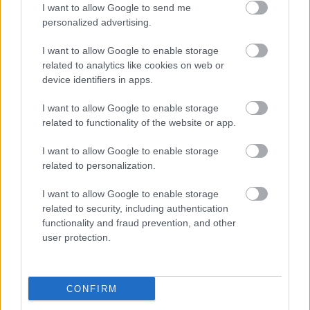
Κατώτατος μισθός: Σενάριο για
I want to allow Google to send me
αύξηση στα 1.000 ευρώ από το 2027
personalized advertising.
I want to allow Google to enable storage
related to analytics like cookies on web or
device identifiers in apps.
ΑΣΕΠ 6Κ/2026: 315 μόνιμοι στο
Δημόσιο - Στις 1.102 οι αιτήσεις
I want to allow Google to enable storage
(στατιστικά)
related to functionality of the website or app.
I want to allow Google to enable storage
related to personalization.
ΑΣΕΠ - Προσλήψεις αναπληρωτών:
I want to allow Google to enable storage
Βγαίνουν τα προσωρινά αποτελέσματα
related to security, including authentication
(1ΓΕ και 2ΓΕ/2026)
functionality and fraud prevention, and other
user protection.
Tags
CONFIRM