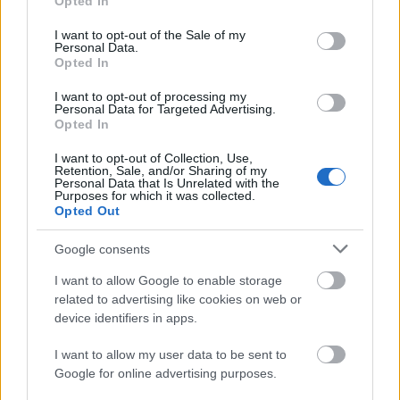
Opted In
use your data for below specified purposes in below Google
consent section.
I want to opt-out of the Sale of my
Personal Data.
Μάθε πρώτος όλες τις σημαντικές
Opted In
ειδήσεις.
Βάλε το proson.gr στα αποτελέσματα
I want to opt-out of processing my
Personal Data for Targeted Advertising.
αναζήτησης της Google
Opted In
I want to opt-out of Collection, Use,
Retention, Sale, and/or Sharing of my
Personal Data that Is Unrelated with the
Purposes for which it was collected.
Opted Out
Δημοφιλείς Ειδήσεις
Google consents
I want to allow Google to enable storage
related to advertising like cookies on web or
ΑΣΕΠ: Νέος γραπτός διαγωνισμός -
device identifiers in apps.
Μόνιμοι στο υπουργείο Εξωτερικών
I want to allow my user data to be sent to
Google for online advertising purposes.