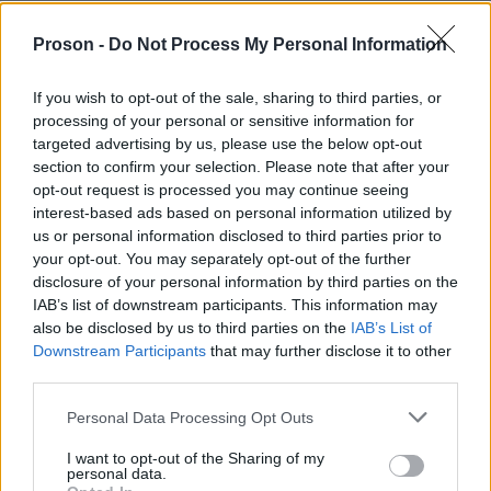
περισσότερες ενδιαφέρουσες και
ελληνικές και ξενικές λέξεις
σπάνιες
που αξίζει να
Proson -
Do Not Process My Personal Information
ανακαλύψουμε.
If you wish to opt-out of the sale, sharing to third parties, or
processing of your personal or sensitive information for
targeted advertising by us, please use the below opt-out
section to confirm your selection. Please note that after your
ΑΣΕΠ: Πιστοποίηση Αγγλικών σε
opt-out request is processed you may continue seeing
μόνο 2 ημέρες στα χέρια σας
interest-based ads based on personal information utilized by
us or personal information disclosed to third parties prior to
your opt-out. You may separately opt-out of the further
disclosure of your personal information by third parties on the
IAB’s list of downstream participants. This information may
also be disclosed by us to third parties on the
IAB’s List of
Downstream Participants
that may further disclose it to other
ΑΣΕΠ: Εξ αποστάσεως η πιο Εύκολη
third parties.
Πιστοποίηση Υπολογιστών σε 2
Please note that this website/app uses one or more Google
Personal Data Processing Opt Outs
μέρες
services and may gather and store information including but
not limited to your visit or usage behaviour. You may click to
I want to opt-out of the Sharing of my
personal data.
grant or deny consent to Google and its third-party tags to