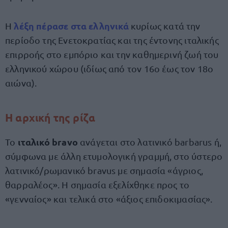
λέξη πέρασε στα ελληνικά
Η
κυρίως κατά την
περίοδο της Ενετοκρατίας και της έντονης ιταλικής
επιρροής στο εμπόριο και την καθημερινή ζωή του
ελληνικού χώρου (ιδίως από τον 16ο έως τον 18ο
αιώνα).
Η αρχική της ρίζα
ιταλικό bravo
Το
ανάγεται στο λατινικό barbarus ή,
σύμφωνα με άλλη ετυμολογική γραμμή, στο ύστερο
λατινικό/ρωμανικό bravus με σημασία «άγριος,
θαρραλέος». Η σημασία εξελίχθηκε προς το
«γενναίος» και τελικά στο «άξιος επιδοκιμασίας».