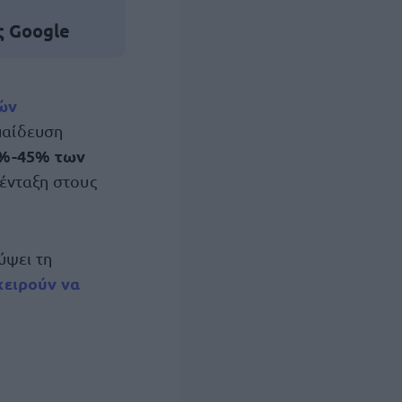
ς Google
ών
κπαίδευση
%-45% των
ένταξη στους
ύψει τη
χειρούν να