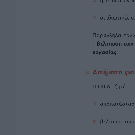
οι ιδιωτικές
Παράλληλα, τονί
βελτίωση των 
η
εργασίας
.
Αιτήματα για
Η ΟΙΕΛΕ ζητά:
αποκατάστασ
βελτίωση αμ