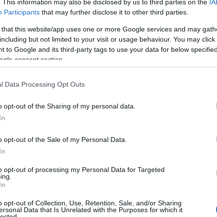
. This information may also be disclosed by us to third parties on the
IA
καιωμάτων
των εκπαιδευτικών.
Participants
that may further disclose it to other third parties.
 that this website/app uses one or more Google services and may gath
including but not limited to your visit or usage behaviour. You may click 
της “άνθησης” της ιδιωτικής εκπαίδευσης
 to Google and its third-party tags to use your data for below specifi
ogle consent section.
 ο κλάδος των ιδιωτικών σχολείων εμφανίζει οικονομικ
l Data Processing Opt Outs
αφών μαθητών
o opt-out of the Sharing of my personal data.
In
ίδακτρα
o opt-out of the Sale of my Personal Data.
πό επενδυτικά κεφάλαια (funds)
In
to opt-out of processing my Personal Data for Targeted
ing.
ολικών μονάδων
In
o opt-out of Collection, Use, Retention, Sale, and/or Sharing
δεν συνοδεύεται α
 με την ΟΙΕΛΕ, η ανάπτυξη αυτή
ersonal Data that Is Unrelated with the Purposes for which it
lected.