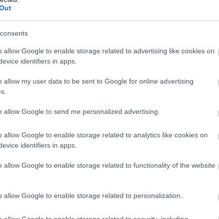
 συνθηκών εργασίας των εκπαιδευτικών
.
Out
consents
βιογραφικά, τώρα ούτε 20»
o allow Google to enable storage related to advertising like cookies on
ατάστασης είναι μαρτυρία ιδιοκτήτη μεγάλου ιδιωτικο
evice identifiers in apps.
«Κάποτε είχα πάνω από 15
ς φέρεται να ανέφερε ότι:
o allow my user data to be sent to Google for online advertising
ύτε 20»
s.
to allow Google to send me personalized advertising.
ποιεί ότι η κατάσταση αυτή ενδέχεται να οδηγήσει σε
ευτικού προσωπικού τα επόμενα χρόνια
.
o allow Google to enable storage related to analytics like cookies on
evice identifiers in apps.
ής” προς το δημόσιο σχολείο
o allow Google to enable storage related to functionality of the website
 ιδιωτικοί εκπαιδευτικοί, σύμφωνα με την Ομοσπονδία
o allow Google to enable storage related to personalization.
αξη στους πίνακες του ΑΣΕΠ
o allow Google to enable storage related to security, including