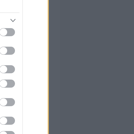
ύ σχολείου της
0 βιογραφικά,
σοβαρή
: