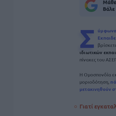
Μάθε 
Βάλε
Σ
ύμφωνα 
Εκπαιδε
βρίσκετ
ιδιωτικών εκπα
πίνακες του ΑΣΕ
Η Ομοσπονδία εκ
πά
μοριοδότηση,
μετακινηθούν σ
Γιατί εγκατα