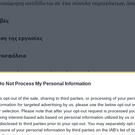
ποχώρηση αποδίδεται σε ένα σύνολο παραγόντων, όπ
βές
ση της εργασίας
νασφάλεια
περωρίες και εργασία εκτός ωραρίου
Do Not Process My Personal Information
ιοικήσεις και γονείς
to opt-out of the sale, sharing to third parties, or processing of your per
formation for targeted advertising by us, please use the below opt-out s
llying
r selection. Please note that after your opt-out request is processed y
eing interest-based ads based on personal information utilized by us or
disclosed to third parties prior to your opt-out. You may separately opt-
ι την κατάσταση στο θεσμικό πλαίσιο που ισχύει από 
losure of your personal information by third parties on the IAB’s list of
αποδυνάμ
οίο – όπως υποστηρίζει – έχει οδηγήσει σε