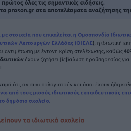
πρώτος όλες τις σημαντικές ειδήσεις.
 το proson.gr στα αποτελέσματα αναζήτησης τη
με στοιχεία που επικαλείται η
Ομοσπονδία Ιδιωτικ
υτικών Λειτουργών Ελλάδας (ΟΙΕΛΕ
)
, η ιδιωτική ε
40
αι αντιμέτωπη με έντονη κρίση στελέχωσης, καθώς
ιδευτικών
έχουν ζητήσει βεβαίωση προϋπηρεσίας για 
Π.
τιμά ότι, αν συνυπολογιστούν και όσοι έχουν ήδη καλ
νω από τους μισούς ιδιωτικούς εκπαιδευτικούς επι
το δημόσιο σχολείο
.
λείπουν τα ιδιωτικά σχολεία