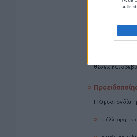
authenti
μετακινούντα
επιλέγουν, π
Η ΟΙΕΛΕ σημειών
παράδεισο”, καθ
θέσεις και αβεβα
Προειδοποίησ
Η Ομοσπονδία πρ
η έλλειψη εκπ
η μείωση ενδ