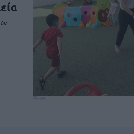
λεία
ούν