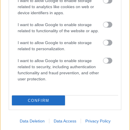
30.000 ονόματα στην α' φάση
I want to allow Google to enable storage
related to analytics like cookies on web or
device identifiers in apps.
Υπουργείο Εξωτερικών: Γραπτός για
I want to allow Google to enable storage
related to functionality of the website or app.
μόνιμους εμπειρογνώμονες
I want to allow Google to enable storage
related to personalization.
I want to allow Google to enable storage
Tags
related to security, including authentication
functionality and fraud prevention, and other
Λέξη
user protection.
Γλώσσα
CONFIRM
Data Deletion
Data Access
Privacy Policy