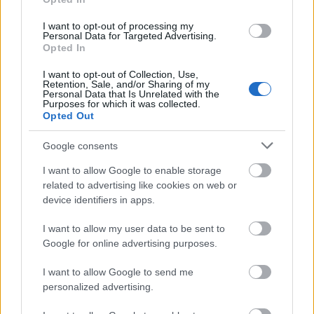
I want to opt-out of processing my
Personal Data for Targeted Advertising.
Opted In
Δημοφιλείς Ειδήσεις
I want to opt-out of Collection, Use,
Retention, Sale, and/or Sharing of my
Personal Data that Is Unrelated with the
Purposes for which it was collected.
Opted Out
Ανοικτές 1.779 θέσεις εργασίας στο
Google consents
Δημόσιο (χωρίς πτυχίο)
I want to allow Google to enable storage
related to advertising like cookies on web or
device identifiers in apps.
ΥΠΕΣ: Προγραμματισμός προσλήψεων
I want to allow my user data to be sent to
2027 - Παρατείνεται το Β' Στάδιο
Google for online advertising purposes.
I want to allow Google to send me
personalized advertising.
Προσλήψεις αναπληρωτών: Περίπου