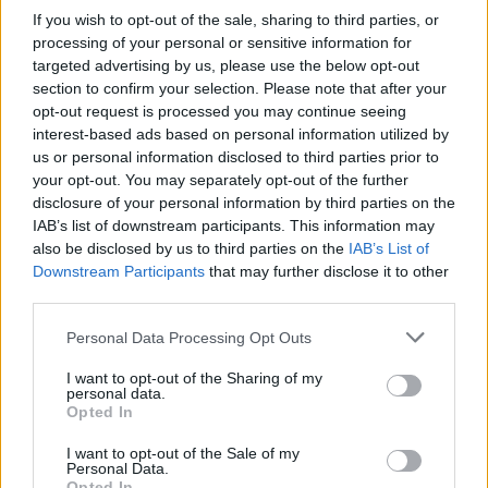
ΑΣΕΠ: Πιστοποίηση Αγγλικών σε
If you wish to opt-out of the sale, sharing to third parties, or
processing of your personal or sensitive information for
μόνο 2 ημέρες στα χέρια σας
targeted advertising by us, please use the below opt-out
section to confirm your selection. Please note that after your
opt-out request is processed you may continue seeing
interest-based ads based on personal information utilized by
us or personal information disclosed to third parties prior to
your opt-out. You may separately opt-out of the further
ΑΣΕΠ: Εξ αποστάσεως η πιο Εύκολη
disclosure of your personal information by third parties on the
IAB’s list of downstream participants. This information may
Πιστοποίηση Υπολογιστών σε 2
also be disclosed by us to third parties on the
IAB’s List of
μέρες
Downstream Participants
that may further disclose it to other
third parties.
Please note that this website/app uses one or more Google
Personal Data Processing Opt Outs
services and may gather and store information including but
not limited to your visit or usage behaviour. You may click to
I want to opt-out of the Sharing of my
Μάθε πρώτος όλες τις σημαντικές
personal data.
grant or deny consent to Google and its third-party tags to
Opted In
ειδήσεις.
use your data for below specified purposes in below Google
Βάλε το proson.gr στα αποτελέσματα
consent section.
I want to opt-out of the Sale of my
Personal Data.
αναζήτησης της Google
Opted In