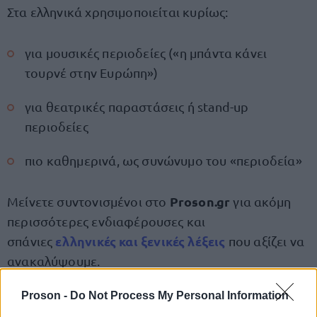
Στα ελληνικά χρησιμοποιείται κυρίως:
για μουσικές περιοδείες («η μπάντα κάνει
τουρνέ στην Ευρώπη»)
για θεατρικές παραστάσεις ή stand-up
περιοδείες
πιο καθημερινά, ως συνώνυμο του «περιοδεία»
Proson.gr
Μείνετε συντονισμένοι στο
για ακόμη
περισσότερες ενδιαφέρουσες και
ελληνικές και ξενικές λέξεις
σπάνιες
που αξίζει να
ανακαλύψουμε.
Proson -
Do Not Process My Personal Information