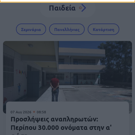
Παιδεία
Σεμινάρια
Πανελλήνιες
Κατάρτιση
07 Αυγ 2026
08:58
Προσλήψεις αναπληρωτών:
Περίπου 30.000 ονόματα στην α'