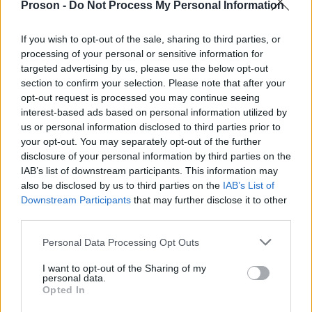
Proson -
Do Not Process My Personal Information
περιορισμένο χρόνο.
If you wish to opt-out of the sale, sharing to third parties, or
processing of your personal or sensitive information for
Είναι ένα από τα λίγα προσόντα που μπορούν να
targeted advertising by us, please use the below opt-out
άμεσα
επαγγελματική
επηρεάσουν
την
πορεία, με
section to confirm your selection. Please note that after your
μικρό κόστος και γρήγορη απόδοση.
opt-out request is processed you may continue seeing
interest-based ads based on personal information utilized by
us or personal information disclosed to third parties prior to
Πώς θα την αποκτήσετε
your opt-out. You may separately opt-out of the further
disclosure of your personal information by third parties on the
IAB’s list of downstream participants. This information may
εξ αποστάσεως πιστοποίηση υπολογιστών του
Η
also be disclosed by us to third parties on the
IAB’s List of
goLearn
άμεσης
έχει δυνατότητα
εξέτασης και
Downstream Participants
that may further disclose it to other
απόκτησης πιστοποιητικού μέσα σε λίγες ημέρες.
third parties.
Please note that this website/app uses one or more Google
Personal Data Processing Opt Outs
αναγνωρισμένη από το ΑΣΕΠ,
Η πιστοποίηση είναι
services and may gather and store information including but
not limited to your visit or usage behaviour. You may click to
I want to opt-out of the Sharing of my
διά βίου
έχει
ισχύ και καλύπτει τις βασικές
personal data.
grant or deny consent to Google and its third-party tags to
Opted In
ενότητες Word, Excel και Υπηρεσίες Διαδικτύου.
use your data for below specified purposes in below Google