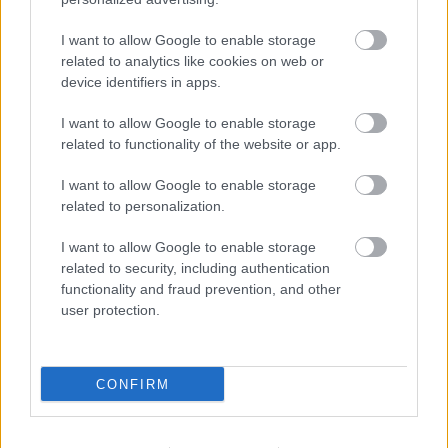
ΑΣΕΠ: Πιστοποίηση Αγγλικών σε
μόνο 2 ημέρες στα χέρια σας
I want to allow Google to enable storage
related to analytics like cookies on web or
device identifiers in apps.
I want to allow Google to enable storage
related to functionality of the website or app.
ΑΣΕΠ: Εξ αποστάσεως η πιο Εύκολη
I want to allow Google to enable storage
related to personalization.
Πιστοποίηση Υπολογιστών σε 2
μέρες
I want to allow Google to enable storage
related to security, including authentication
functionality and fraud prevention, and other
user protection.
Μάθε πρώτος όλες τις σημαντικές
ειδήσεις.
CONFIRM
Βάλε το proson.gr στα αποτελέσματα
αναζήτησης της Google