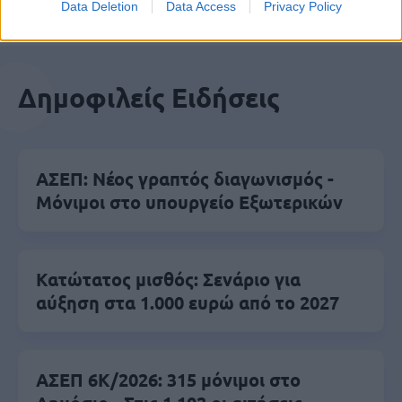
Data Deletion
Data Access
Privacy Policy
Δημοφιλείς Ειδήσεις
ΑΣΕΠ: Νέος γραπτός διαγωνισμός -
Μόνιμοι στο υπουργείο Εξωτερικών
Κατώτατος μισθός: Σενάριο για
αύξηση στα 1.000 ευρώ από το 2027
ΑΣΕΠ 6Κ/2026: 315 μόνιμοι στο