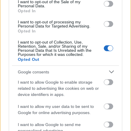
consent section.
I want to opt-out of the Sale of my
Personal Data.
πλήρως online
Η διαδικασία πραγματοποιείται
, με
Opted In
τηλεξέτασης
συνεχή δυνατότητα
, ενώ παρέχονται
I want to opt-out of processing my
εκπαιδευτικό υλικό, τεστ εξάσκησης, mock tests και
Personal Data for Targeted Advertising.
Opted In
δυνατότητα δωρεάν επανεξέτασης.
I want to opt-out of Collection, Use,
Retention, Sale, and/or Sharing of my
Το πρόγραμμα του goLearn αποτελεί μία από τις
Personal Data that Is Unrelated with the
Purposes for which it was collected.
πιο άμεσες και αξιόπιστες
επιλογές για όσους
Opted Out
θέλουν να αποκτήσουν γρήγορα την πιστοποίηση
Google consents
υπολογιστών και να ενισχύσουν τη θέση τους
I want to allow Google to enable storage
στους πίνακες και στην αγορά εργασίας.
related to advertising like cookies on web or
device identifiers in apps.
Εκδηλώστε ενδιαφέρον για να μάθετε
I want to allow my user data to be sent to
περισσότερα
Google for online advertising purposes.
I want to allow Google to send me
personalized advertising.