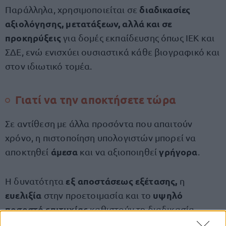
διαδικασίες
Παράλληλα, χρησιμοποιείται σε
αξιολόγησης, μετατάξεων, αλλά και σε
προκηρύξεις
για δομές εκπαίδευσης όπως ΙΕΚ και
ΣΔΕ, ενώ ενισχύει ουσιαστικά κάθε βιογραφικό και
στον ιδιωτικό τομέα.
Γιατί να την αποκτήσετε τώρα
Σε αντίθεση με άλλα προσόντα που απαιτούν
χρόνο, η πιστοποίηση υπολογιστών μπορεί να
άμεσα
γρήγορα
αποκτηθεί
και να αξιοποιηθεί
.
εξ αποστάσεως εξέτασης,
Η δυνατότητα
η
ευελιξία
υψηλό
στην προετοιμασία και το
ποσοστό επιτυχίας
καθιστούν τη διαδικασία
ιδιαίτερα προσιτή, ακόμα και για όσους έχουν