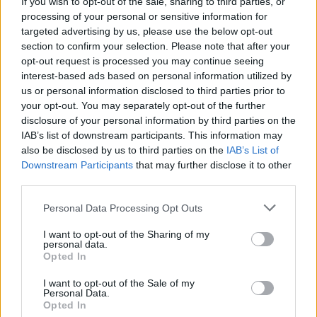
If you wish to opt-out of the sale, sharing to third parties, or
(ΑΟΔ)
4. Στοιχεία Μηχανών
processing of your personal or sensitive information for
targeted advertising by us, please use the below opt-out
1. Ηλεκτρικές Μηχανές
section to confirm your selection. Please note that after your
2. Σύγχρονες Γεωργικές
Πέμπτη 12 Ιουνίου
opt-out request is processed you may continue seeing
Επιχειρήσεις
2025
interest-based ads based on personal information utilized by
3. Ναυσιπλοΐα ΙΙ
4. Ναυτικές Μηχανές
us or personal information disclosed to third parties prior to
your opt-out. You may separately opt-out of the further
1. Τεχνολογία Υλικών
disclosure of your personal information by third parties on the
2. Οικοδομική
Παρασκευή 13
IAB’s list of downstream participants. This information may
3. Μηχανές Εσωτερικής Καύσης IΙ
Ιουνίου 2025
also be disclosed by us to third parties on the
(Μεκ ΙΙ)
IAB’s List of
4. Ψηφιακά Συστήματα
Downstream Participants
that may further disclose it to other
third parties.
1. Στοιχεία Ψύξης Κλιματισμού
Δευτέρα 16 Ιουνίου
2. Κινητήρες Αεροσκαφών
Please note that this website/app uses one or more Google
Personal Data Processing Opt Outs
2025
3. Στοιχεία Σχεδιασμού Κεντρικών
services and may gather and store information including but
Θερμάνσεων
not limited to your visit or usage behaviour. You may click to
I want to opt-out of the Sharing of my
personal data.
grant or deny consent to Google and its third-party tags to
Opted In
use your data for below specified purposes in below Google
consent section.
I want to opt-out of the Sale of my
Personal Data.
ΑΣΕΠ: Πιστοποίηση Αγγλικών σε
Opted In