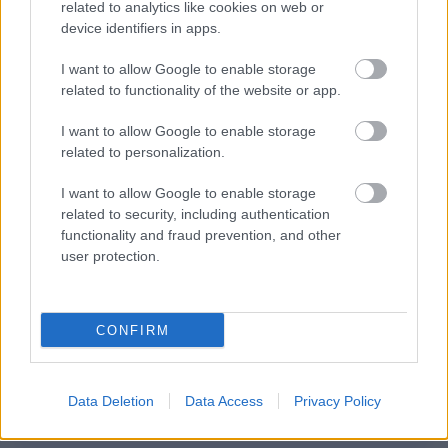
related to analytics like cookies on web or
device identifiers in apps.
Δημοφιλείς Ειδήσεις
I want to allow Google to enable storage
related to functionality of the website or app.
I want to allow Google to enable storage
related to personalization.
ΑΣΕΠ: Αυτές είναι οι δύο επόμενες
προκηρύξεις «μαμούθ» (με μόρια)
I want to allow Google to enable storage
related to security, including authentication
functionality and fraud prevention, and other
user protection.
Αλλάζουν τα χαρτονομίσματα ευρώ –
Οριστικά εκτός το 500ευρο
CONFIRM
ΑΣΕΠ: Νέος γραπτός διαγωνισμός -
Data Deletion
Data Access
Privacy Policy
Μόνιμοι στο υπουργείο Εξωτερικών