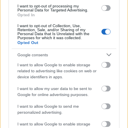
μόνο 2 ημέρες στα χέρια σας
I want to opt-out of processing my
Personal Data for Targeted Advertising.
Opted In
I want to opt-out of Collection, Use,
Retention, Sale, and/or Sharing of my
Personal Data that Is Unrelated with the
Purposes for which it was collected.
ΑΣΕΠ: Εξ αποστάσεως η πιο Εύκολη
Opted Out
Πιστοποίηση Υπολογιστών σε 2
Google consents
μέρες
I want to allow Google to enable storage
related to advertising like cookies on web or
device identifiers in apps.
I want to allow my user data to be sent to
Μάθε πρώτος όλες τις σημαντικές
Google for online advertising purposes.
ειδήσεις.
Βάλε το proson.gr στα αποτελέσματα
I want to allow Google to send me
αναζήτησης της Google
personalized advertising.
I want to allow Google to enable storage