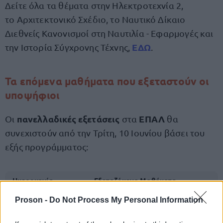
Δείτε όλα τα θέματα στην Ηλεκτροτεχνία 2,
το Αρχιτεκτονικό Σχέδιο, το Ναυτικό Δίκαιο
Διεθνείς Κανονισμοί στη Ναυτιλία - Εφαρμογές και
ΕΔΩ
την Ιστορία Σύγχρονης Τέχνης,
.
Τα επόμενα μαθήματα που εξεταστούν οι
υποψήφιοι
πανελλαδικές εξετάσεις
ΕΠΑΛ
Οι
στα
θα
συνεχιστούν από την Τρίτη, 10 Ιουνίου βάσει του
εξής προγράμματος:
Ημερομηνία
Εξεταζόμενα Μαθήματα
Proson -
Do Not Process My Personal Information
1. Υγιεινή
2. Προγραμματισμός Υπολογιστών
Τρίτη 10 Ιουνίου
3. Αρχές Οργάνωσης και Διοίκησης
2025