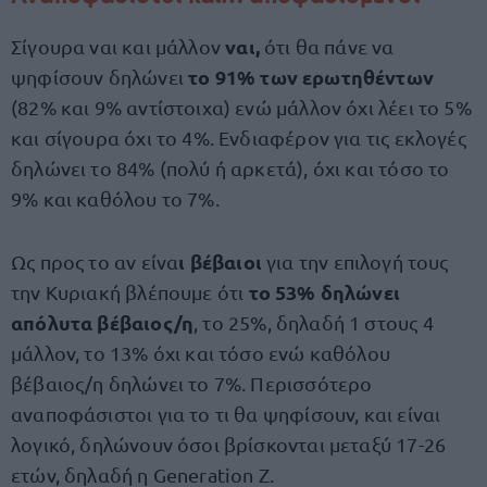
ναι,
Σίγουρα ναι και μάλλον
ότι θα πάνε να
το 91% των ερωτηθέντων
ψηφίσουν δηλώνει
(82% και 9% αντίστοιχα) ενώ μάλλον όχι λέει το 5%
και σίγουρα όχι το 4%. Ενδιαφέρον για τις εκλογές
δηλώνει το 84% (πολύ ή αρκετά), όχι και τόσο το
9% και καθόλου το 7%.
ι βέβαιοι
Ως προς το αν είνα
για την επιλογή τους
το 53% δηλώνει
την Κυριακή βλέπουμε ότι
απόλυτα βέβαιος/η
, το 25%, δηλαδή 1 στους 4
μάλλον, το 13% όχι και τόσο ενώ καθόλου
βέβαιος/η δηλώνει το 7%. Περισσότερο
αναποφάσιστοι για το τι θα ψηφίσουν, και είναι
λογικό, δηλώνουν όσοι βρίσκονται μεταξύ 17-26
ετών, δηλαδή η Generation Z.