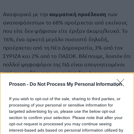
κομματική προέλευση
Αναφορικά με την
των
αναποφάσιστων το 68% προέρχεται από εκείνους
που είτε δεν ψήφισαν είτε έριξαν άκυρο/λευκό. Το
16%, ένα αρκετά μεγάλο ποσοστό δηλαδή,
προέρχεται από τη Νέα Δημοκρατία, 3% από τον
ΣΥΡΙΖΑ και 2% από το ΠΑΣΟΚ. Βλέπουμε, λοιπόν ότι
πολλοί ψηφοφόροι της ΝΔ είναι απογοητευμένοι
από την κυβέρνηση και ακόμη δεν έχουν
αποφασίσει τι θα κάνουν. Αν δηλαδή θα
Proson -
Do Not Process My Personal Information
επιστρέψουν στο γαλάζιο… μαντρί ή αν θα
μετακινηθούν σε άλλα κόμματα.
If you wish to opt-out of the sale, sharing to third parties, or
processing of your personal or sensitive information for
targeted advertising by us, please use the below opt-out
section to confirm your selection. Please note that after your
opt-out request is processed you may continue seeing
interest-based ads based on personal information utilized by