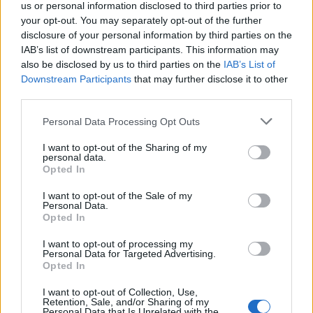
us or personal information disclosed to third parties prior to
your opt-out. You may separately opt-out of the further
disclosure of your personal information by third parties on the
IAB’s list of downstream participants. This information may
also be disclosed by us to third parties on the
IAB’s List of
Downstream Participants
that may further disclose it to other
third parties.
Please note that this website/app uses one or more Google
Personal Data Processing Opt Outs
services and may gather and store information including but
not limited to your visit or usage behaviour. You may click to
I want to opt-out of the Sharing of my
Αυτοδυναμίες
personal data.
grant or deny consent to Google and its third-party tags to
Opted In
use your data for below specified purposes in below Google
Σταθερά τις τελευταίες ημέρες είναι τα ποσοστά
consent section.
I want to opt-out of the Sale of my
εκείνων που θέλουν αυτοδύναμες ή όχι
Personal Data.
Opted In
κυβερνήσεις. Συγκεκριμένα, το 50% είναι υπέρ των
αυτοδύναμων κυβερνήσεων και το 47% θέλει
I want to opt-out of processing my
Personal Data for Targeted Advertising.
συνεργασίες κομμάτων.
Opted In
I want to opt-out of Collection, Use,
Retention, Sale, and/or Sharing of my
«Λάθος» η πορεία της χώρας
Personal Data that Is Unrelated with the