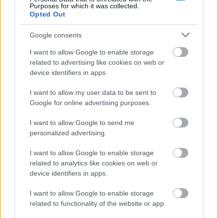
Purposes for which it was collected.
Opted Out
ινείται η χώρα, λέει
Προς τη λάθος κατεύθυνση κ
το 56% (άνοδος 2 μονάδες) και προς τη σωστή το
Google consents
38%.
I want to allow Google to enable storage
related to advertising like cookies on web or
device identifiers in apps.
Ως πιο σημαντικό πρόβλημα παραμένει η ακρίβεια
με 33% και ακολουθούν οικονομία με 27%, ανεργία
I want to allow my user data to be sent to
Google for online advertising purposes.
με 7%, διαφθορά με 4%, ανασφάλεια/ανεπάρκεια
κυβέρνησης με 4%.
I want to allow Google to send me
personalized advertising.
Χαμηλά είναι ο δείκτης οικονομικής εμπιστοσύνης
I want to allow Google to enable storage
στο -32 από -26 τον Απρίλιο.
αφού βρίσκεται
related to analytics like cookies on web or
device identifiers in apps.
I want to allow Google to enable storage
related to functionality of the website or app.