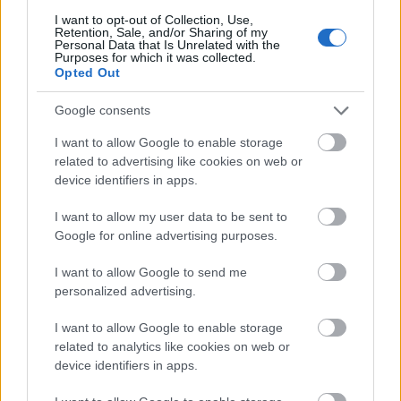
I want to opt-out of Collection, Use,
Πολιτική
Retention, Sale, and/or Sharing of my
Personal Data that Is Unrelated with the
03 Ιουλ 2026
07:32
Purposes for which it was collected.
Opted Out
Μητσοτάκης: «Καμία ανοχή στη βία» – Εκλογές την
άνοιξη του 2027 και στόχος η αυτοδυναμία
Google consents
I want to allow Google to enable storage
related to advertising like cookies on web or
Πολιτική
device identifiers in apps.
23 Ιουν 2026
10:22
I want to allow my user data to be sent to
Δημοσκόπηση Interview: Άνοδος για Νέα
Google for online advertising purposes.
Δημοκρατία και ΕΛΑΣ – Υποχωρεί η «Ελπίδα»,
καθηλωμένο το ΠΑΣΟΚ
I want to allow Google to send me
personalized advertising.
Πολιτική
I want to allow Google to enable storage
related to analytics like cookies on web or
16 Ιουν 2026
12:13
device identifiers in apps.
Μαρινάκης: «Δεν πιστεύω στο επίδομα ανεργίας