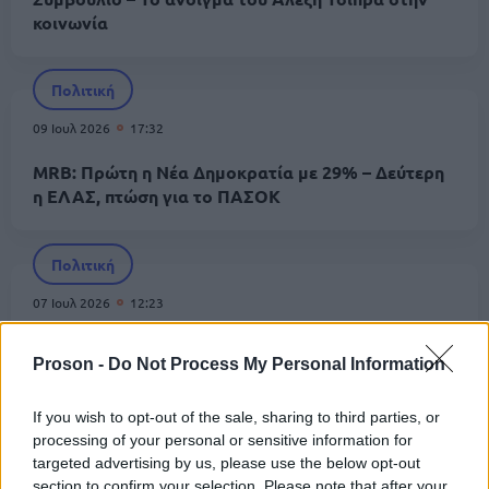
κοινωνία
Πολιτική
09 Ιουλ 2026
17:32
MRB: Πρώτη η Νέα Δημοκρατία με 29% – Δεύτερη
η ΕΛΑΣ, πτώση για το ΠΑΣΟΚ
Πολιτική
07 Ιουλ 2026
12:23
Δημοσκόπηση Interview: Σταθερά πρώτη η ΝΔ,
ενισχύεται η ΕΛΑΣ – Πιέσεις σε ΠΑΣΟΚ και ΣΥΡΙΖΑ
Proson -
Do Not Process My Personal Information
If you wish to opt-out of the sale, sharing to third parties, or
Πολιτική
processing of your personal or sensitive information for
targeted advertising by us, please use the below opt-out
07 Ιουλ 2026
11:08
section to confirm your selection. Please note that after your