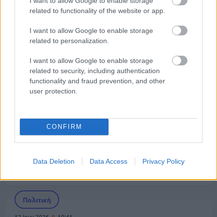
I want to allow Google to enable storage
και στα εφάπαξ επιδόματα»
related to functionality of the website or app.
I want to allow Google to enable storage
Πολιτική
related to personalization.
16 Ιουν 2026
07:21
I want to allow Google to enable storage
Τσίπρας: Πρεμιέρα της ΕΛ.Α.Σ. στη Νίκαια – Οι 5
related to security, including authentication
προτάσεις και το πολιτικό μήνυμα
functionality and fraud prevention, and other
user protection.
Πολιτική
CONFIRM
12 Ιουν 2026
11:55
Τσίπρας για Μητσοτάκη: Στη δεύτερη κάλπη θα
χάσει - Αν υπήρχε εντιμόμετρο γιατί θα το είχε
Data Deletion
Data Access
Privacy Policy
μηδενίσει
Πολιτική
12 Ιουν 2026
10:41