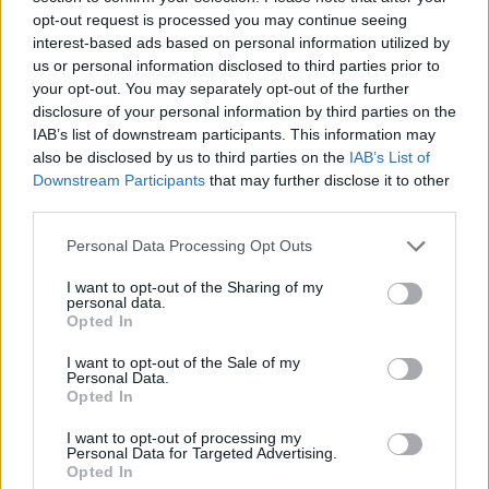
opt-out request is processed you may continue seeing
ΠΑΣΟΚ: Διεύρυνση με 46 νέα πρόσωπα –
interest-based ads based on personal information utilized by
Αντιδράσεις και συζητήσεις για τον διορισμό της
us or personal information disclosed to third parties prior to
συζύγου Φαραντούρη
your opt-out. You may separately opt-out of the further
disclosure of your personal information by third parties on the
IAB’s list of downstream participants. This information may
Πολιτική
also be disclosed by us to third parties on the
IAB’s List of
Downstream Participants
that may further disclose it to other
07 Ιουλ 2026
09:32
third parties.
Χατζηδάκης για Σαμαρά: «Αν προχωρήσει σε νέο
κόμμα, θα κάνει μεγαλύτερη ζημιά»
Please note that this website/app uses one or more Google
Personal Data Processing Opt Outs
services and may gather and store information including but
not limited to your visit or usage behaviour. You may click to
I want to opt-out of the Sharing of my
personal data.
grant or deny consent to Google and its third-party tags to
Πολιτική
Opted In
use your data for below specified purposes in below Google
06 Ιουλ 2026
11:19
consent section.
I want to opt-out of the Sale of my
Personal Data.
Opted In
Δημοσκόπηση Prorata: Στο 25% η ΝΔ– Άνοδος για
την ΕΛΑΣ, ισοπαλία ΠΑΣΟΚ και Ελπίδα για τη
I want to opt-out of processing my
Δημοκρατία
Personal Data for Targeted Advertising.
Opted In