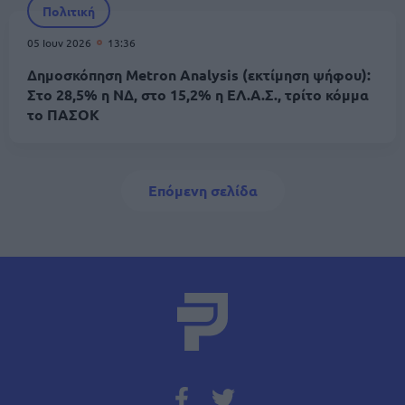
Πολιτική
05 Ιουν 2026
13:36
Δημοσκόπηση Metron Analysis (εκτίμηση ψήφου):
Στο 28,5% η ΝΔ, στο 15,2% η ΕΛ.Α.Σ., τρίτο κόμμα
το ΠΑΣΟΚ
Σελιδοποίηση
Next page
Επόμενη σελίδα