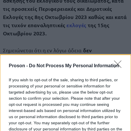
άσκησης του εκλογικού τους δικαιώματος, κατά
τις προσεχείς Περιφερειακές και Δημοτικές
Εκλογές της 8ης Οκτωβρίου 2023 καθώς και κατά
τις τυχόν επαναληπτικές
εκλογές
της 15ης
Οκτωβρίου 2023.
δεν
Σημειώνεται ότι η εν λόγω άδεια
συμψηφίζεται
με την κανονική ή άλλης μορφής
Proson -
Do Not Process My Personal Information
άδεια.
If you wish to opt-out of the sale, sharing to third parties, or
Η ειδική άδεια, που δίδεται για την άσκηση του
processing of your personal or sensitive information for
εκλογικού δικαιώματος, δίνεται με αποδοχές, ενώ
targeted advertising by us, please use the below opt-out
section to confirm your selection. Please note that after your
ανάλογη με τη χιλιομετρική απόσταση.
είναι
opt-out request is processed you may continue seeing
interest-based ads based on personal information utilized by
αριθμός των ημερών αδείας απουσίας,
Ο
που
us or personal information disclosed to third parties prior to
your opt-out. You may separately opt-out of the further
χορηγείται, καλύπτει τον απολύτως αναγκαίο
disclosure of your personal information by third parties on the