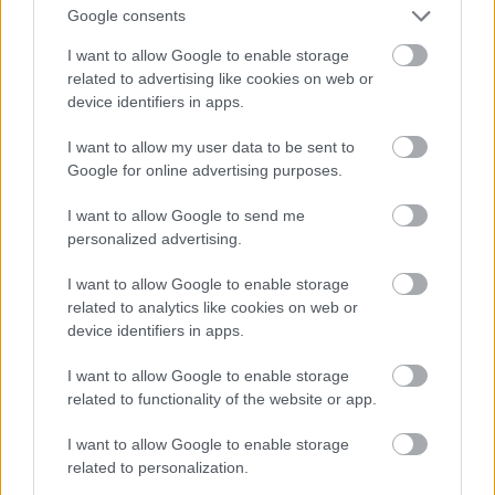
201-400
Σε όσους μετακινηθούν σε απόσταση
Google consents
χιλιομέτρων,
δύο εργασίμων
χορηγείται άδεια
I want to allow Google to enable storage
ημερών.
related to advertising like cookies on web or
device identifiers in apps.
401
Σε όσους μετακινηθούν σε απόσταση
I want to allow my user data to be sent to
χιλιομέτρων
και άνω χορηγείται άδεια τριών
Google for online advertising purposes.
εργασίμων ημερών, εφόσον μετακινηθούν εξ
ολοκλήρου οδικώς, με βάση την υπεύθυνη
I want to allow Google to send me
personalized advertising.
δήλωσή τους.
I want to allow Google to enable storage
Σε όσους μετακινηθούν από και προς νησιά, για
related to analytics like cookies on web or
τα οποία δεν υπάρχει οδική πρόσβαση, ο
device identifiers in apps.
αριθμός των ημερών αδείας που χορηγείται θα
I want to allow Google to enable storage
εξετάζεται κατά περίπτωση, ανάλογα με την
related to functionality of the website or app.
απόσταση και τις ειδικές συνθήκες μετακίνησης,
I want to allow Google to enable storage
χωρίς ωστόσο η άδεια στις περιπτώσεις αυτές,
related to personalization.
τρεις εργάσιμες ημέρες.
να υπερβαίνει τις