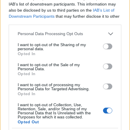
χρόνο για τη μετάβασή τους στον τόπο άσκησης
IAB’s list of downstream participants. This information may
του εκλογικού τους δικαιώματος και την
also be disclosed by us to third parties on the
IAB’s List of
Downstream Participants
that may further disclose it to other
από μία
επιστροφή τους από αυτόν και κυμαίνεται
third parties.
έως τρείς ημέρες
.
Please note that this website/app uses one or more Google
Personal Data Processing Opt Outs
services and may gather and store information including but
Ειδικότερα, για τη μετάβαση στον τόπο άσκησης
not limited to your visit or usage behaviour. You may click to
I want to opt-out of the Sharing of my
personal data.
grant or deny consent to Google and its third-party tags to
του εκλογικού δικαιώματος θα χορηγηθεί ειδική
Opted In
use your data for below specified purposes in below Google
άδεια ως εξής:
consent section.
I want to opt-out of the Sale of my
Personal Data.
Opted In
Για εργαζόμενους με εξαήμερο:
I want to opt-out of processing my
Personal Data for Targeted Advertising.
Σε όσους μετακινηθούν, για την άσκηση του
Opted In
00-
εκλογικού τους δικαιώματος σε απόσταση 1
I want to opt-out of Collection, Use,
200 χιλιομέτρων, χορηγείται άδεια μιας
Retention, Sale, and/or Sharing of my
Personal Data that Is Unrelated with the
εργάσιμης ημέρας.
Purposes for which it was collected.
Opted Out