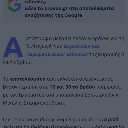
ειδήσεις.
Βάλε το proson.gr στα αποτελέσματα
αναζήτησης της Google
Α
ντίστροφα μετράει πλέον ο χρόνος για τη
Δημοτικών και
διεξαγωγή των
Περιφερειακών εκλογών
της Κυριακής 8
Οκτωβρίου.
αποτελέσματα
Τα
των εκλογών αναμένεται να
10 και 30 το βράδυ
βγουν περίπου στις
, σύμφωνα
με τον Γραμματέα του υπουργείου Εσωτερικών κ.
Μιχάλης Σταυριανουδάκη.
Ο κ. Σταυριανουδάκης συμπλήρωσε ότι: «
T
α
μισά
τμήματα θα βγάζουν Περιφέρειες
και τα
άλλα μισά θα