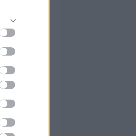
 και blogs) της
με από τα Μ.Μ.Ε.
συντρόφισσας
θεωρούμε αφενός
., όπως
 της Ν.Ε.Β.Α.
τοδιοικητικές
που έχει θεσμικά
ΥΡΙΖΑ Π.Σ.