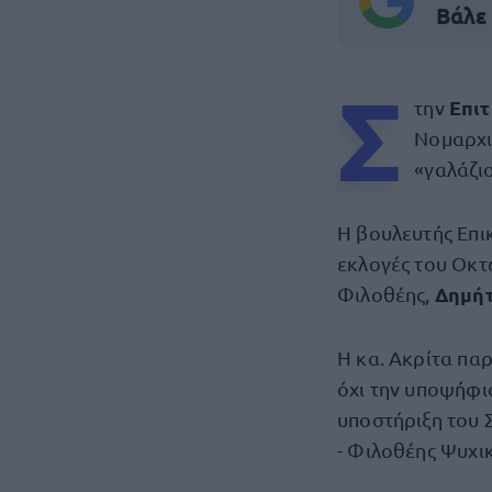
Βάλε
Σ
Επι
την
Νομαρχι
«γαλάζι
Η βουλευτής Επι
εκλογές του Οκτ
Δημήτ
Φιλοθέης,
Η κα. Ακρίτα παρ
όχι την υποψήφι
υποστήριξη του 
- Φιλοθέης Ψυχι