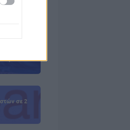
ην ενότητα, την
την Επιτροπή
σας Έλενας
 σας
στών σε 2