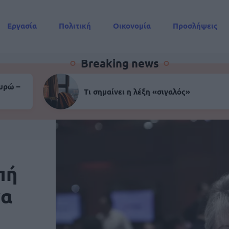
Εργασία
Πολιτική
Οικονομία
Προσλήψεις
Συντάξεις
Breaking news
ευρώ –
Τι σημαίνει η λέξη «σιγαλός»
πή
να