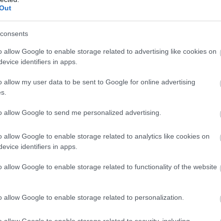
εύθηκε στα μέσα μαζικής ενημέρωσης (εφημερίδες, sites
Out
consents
πληξης, απογοήτευσης και αγανάκτησης πληροφορηθήκα
o allow Google to enable storage related to advertising like cookies on
ήριξη της βουλεύτριας Επικρατείας του κόμματός μας, 
evice identifiers in apps.
το νυν δήμαρχο Ψυχικού – Φιλοθέης κ. Δημήτρη Γαλάνη.
o allow my user data to be sent to Google for online advertising
s.
ολιτικά τη δημόσια στήριξη της σ. Ακρίτα, την οποία 
to allow Google to send me personalized advertising.
ον αντίποδα της βούλησης των μελών του ΣΥ.ΡΙΖ.Α. – Π.Σ
ς ομόφωνες αποφάσεις της Ο.Μ. Φιλοθέης – Ψυχικού και
o allow Google to enable storage related to analytics like cookies on
αι αφετέρου πως είναι αντίθετη με τις αξίες, ιδέες και αυ
evice identifiers in apps.
ου κόμματός μας!
o allow Google to enable storage related to functionality of the website
 ΠΣ είναι ένα
ανοιχτό δημοκρατικό προοδευτικό κόμμα,
o allow Google to enable storage related to personalization.
και πρέπει να διασφαλίζουν τις αρχές και τις αξίες του Σ
o allow Google to enable storage related to security, including