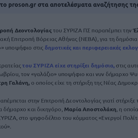
 το proson.gr στα αποτελέσματα αναζήτησης τη
τροπή Δεοντολογίας
Έλ
του ΣΥΡΙΖΑ ΠΣ παραπέμπει την
ακή Επιτροπή Βόρειας Αθήνας (ΝΕΒΑ), για τη δημόσια 
δημοτικές και περιφερειακές εκλογ
ο» υποψήφιο στις
του ΣΥΡΙΖΑ είχε στηρίξει δημόσια,
κρατείας
στις αυτ
ωβρίου, τον «γαλάζιο» υποψήφιο και νυν δήμαρχο Ψυ
ρη Γαλάνη,
ο οποίος είχε τη στήριξη της Νέας Δημοκρ
απέμπεται στην Επιτροπή Δεοντολογίας γιατί στήριξε τ
Μαρία Αποστολάκη
α δήμαρχο και δικηγόρο,
, η οποί
ΣΥΡΙΖΑ, στο ψηφοδέλτιο του κόμματος «Ενεργοί Πολί
κού».