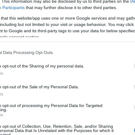
. This information may also be disclosed by us to third parties on the
IA
Participants
that may further disclose it to other third parties.
 that this website/app uses one or more Google services and may gath
including but not limited to your visit or usage behaviour. You may click 
Λεωνίδα Καρίγιαννη
Συντονιστή της Νομαρχιακής,
κα
 to Google and its third-party tags to use your data for below specifi
 Ελένη Μαριόλη,
οι δηλώσεις της Έλενας Ακρίτα συζητ
ogle consent section.
 συνεδρίαση του οργάνου όπου αποφασίστηκε η κατα
 Γραμματεία και η παραπομπή της στην Επιτροπή Δεοντ
l Data Processing Opt Outs
o opt-out of the Sharing of my personal data.
In
ναφέρονται τα εξής:
o opt-out of the Sale of my Personal Data.
In
η Νομαρχιακή Επιτροπή Βόρειας Αθήνας (Ν.Ε.Β.Α.) του ΣΥ.
to opt-out of processing my Personal Data for Targeted
ing.
α να στηρίξει εννέα (9) δημοτικά σχήματα στην περιοχ
In
και το δημοτικό συνδυασμό.
o opt-out of Collection, Use, Retention, Sale, and/or Sharing
ersonal Data that Is Unrelated with the Purposes for which it
lected.