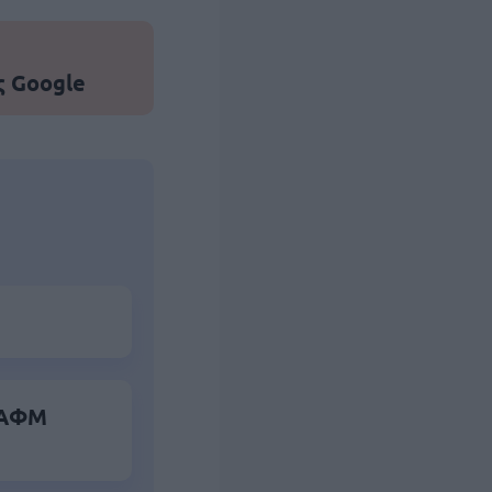
ς Google
α ΑΦΜ