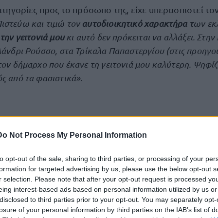
κατηγορίες προς το πρόσωπο της, είχε υπερασπιστεί τον
ιστεύω και τιμώ τον
αυτοδιοικητικό χαρακτήρα τ
ων εκ
την γειτονιά μου
κι αυτό δεν πρόκειται να αλλάξει. Στη
λάνδρι Ρούσσο, στα Τρίκαλα Παπαστεργίου (στις προηγο
τον δήμαρχο που έκανε τη γειτονιά μου καλύτερη. Ψηφί
ς από τα φασιστικά».
Do Not Process My Personal Information
to opt-out of the sale, sharing to third parties, or processing of your per
formation for targeted advertising by us, please use the below opt-out s
r selection. Please note that after your opt-out request is processed y
eing interest-based ads based on personal information utilized by us or
disclosed to third parties prior to your opt-out. You may separately opt-
losure of your personal information by third parties on the IAB’s list of