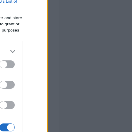
B’s List of
er and store
to grant or
ι την
ed purposes
ήθηκαν σε
γγελία στην ΚΟ
ολογίας.
ΡΙΖ.Α. – Π.Σ.
ή ευθύνης της.