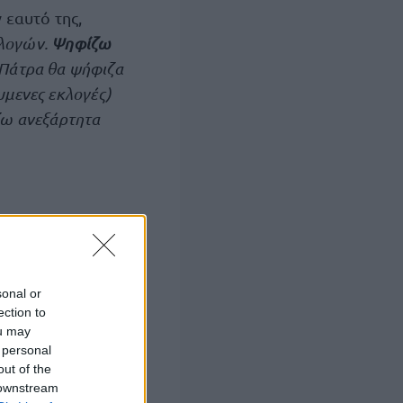
 εαυτό της,
λογών.
Ψηφίζω
ν Πάτρα θα ψήφιζα
υμενες εκλογές)
ζω ανεξάρτητα
sonal or
ection to
ou may
 personal
out of the
 downstream