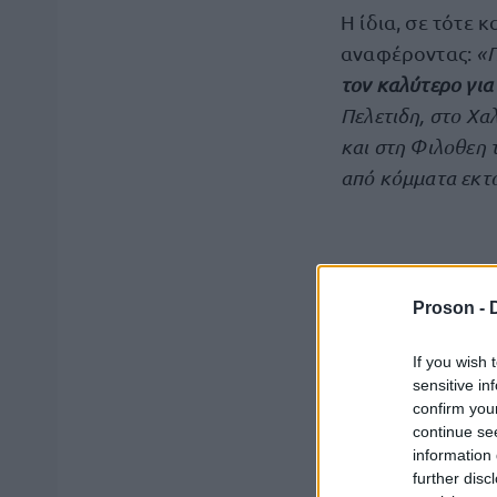
Η ίδια, σε τότε 
αναφέροντας:
«Π
τον καλύτερο για 
Πελετιδη, στο Χα
και στη Φιλοθεη 
από κόμματα εκτό
Proson -
If you wish 
sensitive in
confirm you
continue se
information 
further disc