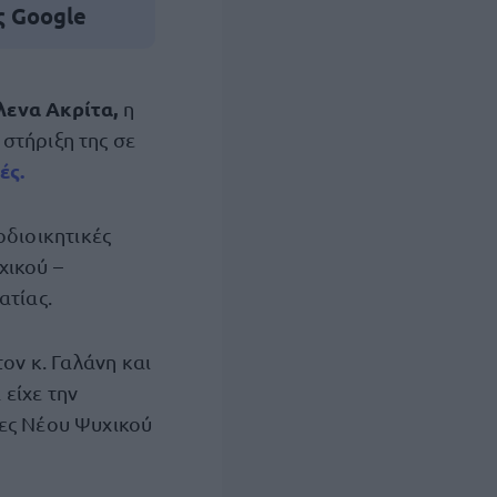
ς Google
ενα Ακρίτα,
η
στήριξη της σε
ές.
οδιοικητικές
χικού –
ατίας.
ον κ. Γαλάνη και
α είχε την
τες Νέου Ψυχικού